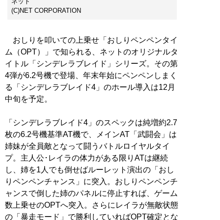
ネット
(C)NET CORPORATION
おしりを叩いての上乗せ「おしりペンペンタイ
ム（OPT）」で知られる、ネットのオリジナルタ
イトル「シンデレラブレイド」シリーズ。その第
4弾が6.2号機で登場、年末年始にペンペンしまく
る「シンデレラブレイド4」のホール導入は12月
中旬を予定。
「シンデレラブレイド4」のスペックは純増約2.7
枚の6.2号機基準AT機で、メインAT「武闘会」は
姉妹が全員敵となって闘うバトルロイヤルタイ
プ。主人公･レイラの体力がある限りATは継続
し、姉を1人でも倒せばルーレット演出の「おし
りペンペンチャンス」に突入。おしりペンペンチ
ャンスで倒した姉のパネルに停止すれば、ゲーム
数上乗せのOPTへ突入。さらにレイラが無敵状態
の「暴走モード」で勝利していればOPT確定とな