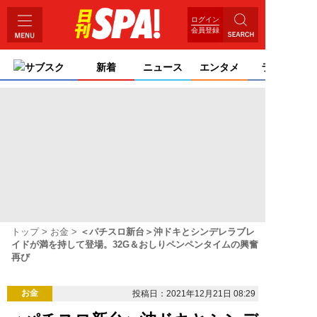
ログイン
会員登録
サブスク
新着
ニュース
エンタメ
ライフ
トップ
お金
＜パチスロ新台＞沖ドキとシンデレラブレ
イドが満を持して登場。32G＆おしりペンペンタイムの興奮
再び
お金
投稿日：2021年12月21日 08:29