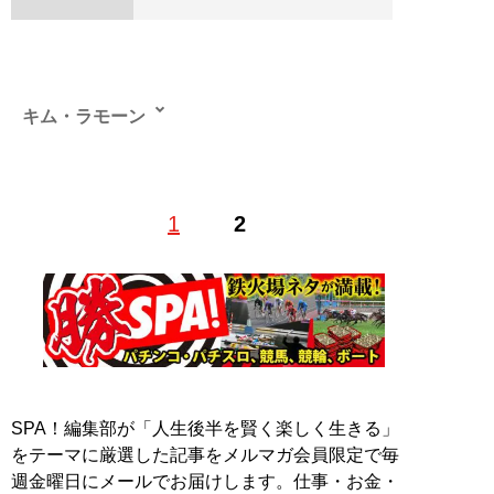
キム・ラモーン
ライターとして25年のキャリアを持つパチンコ大好きラ
1
2
イター。攻略誌だけでなく、業界紙や新聞、一般誌など
幅広い分野で活躍する。
記事一覧へ
SPA！編集部が「人生後半を賢く楽しく生きる」
をテーマに厳選した記事をメルマガ会員限定で毎
週金曜日にメールでお届けします。仕事・お金・