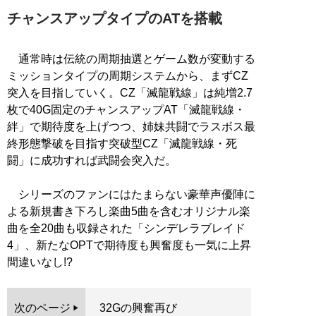
チャンスアップタイプのATを搭載
通常時は伝統の周期抽選とゲーム数が変動する
ミッションタイプの周期システムから、まずCZ
突入を目指していく。CZ「滅龍戦線」は純増2.7
枚で40G固定のチャンスアップAT「滅龍戦線・
絆」で期待度を上げつつ、姉妹共闘でラスボス最
終形態撃破を目指す突破型CZ「滅龍戦線・死
闘」に成功すれば武闘会突入だ。
シリーズのファンにはたまらない豪華声優陣に
よる新規書き下ろし楽曲5曲を含むオリジナル楽
曲を全20曲も収録された「シンデレラブレイド
4」、新たなOPTで期待度も興奮度も一気に上昇
間違いなし!?
次のページ
32Gの興奮再び