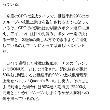
っている。
今度のOPTは達成タイプで、継続率約99%のガ
チループの枚数上乗せを告知されるようになって
いるぞ。OPTでの演出はお馴染みボタン連打に加
え、アイコンに注目の先読み、ボタン一発で決す
る一撃と、3種類の楽しみ方でできるように進化
しているのもファンにとっては嬉しいポイント
だ。
OPTで獲得した枚数は擬似ボーナスの「シンデ
レラBONUS」として消化され、消化枚数が累計
600枚に到達すると継続率約93%の差枚数管理型
上乗せバトル「Queen’s Bout」に突入。そのここ
まで到達した場合には50%超の期待度で2400枚
完走と、いかにペンペンしまくるかが大勝利への
鍵を握っているのだ。