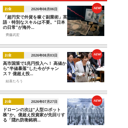
NEW!
お金
2026年08月06日
「超円安で外貨を稼ぐ副業術」英
語・特別なスキルは不要。“日本
の日常”が海外...
齊藤武宏
NEW!
お金
2026年08月03日
高市国策で1兆円投入へ！ 高値か
ら“半値暴落”した今がチャン
ス？ 億超え投...
結喜たろう
NEW!
お金
2026年07月27日
ドローンの次は“人型ロボット
株”か。億超え投資家が先回りす
る「隠れ防衛銘柄...
結喜たろう