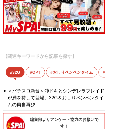
【関連キーワードから記事を探す】
32G
OPT
おしりペンペンタイム
シンデレラ
＜パチスロ新台＞沖ドキとシンデレラブレイド
が満を持して登場。32G＆おしりペンペンタイ
ムの興奮再び