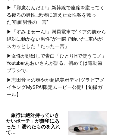
▶「邪魔なんだよ!」新幹線で座席を蹴ってく
る後ろの男性...恐怖に震えた女性客を救っ
た“強面男性の一言”
▶「すみませーん!」満員電車で“ドアの前から
絶対に動かない男性”が一瞬で動いた...車内が
スカッとした「たった一言」
▶女性が顔出しで告白「ひとりHで使うモノ」
Youtuberあおいさんが語る、初めては電動歯
ブラシで...
▶志田音々の爽やか超絶美ボディ!グラビアメ
イキングMySPA!限定ムービー公開!【旬撮ガ
ール】
「旅行に絶対持っていき
たいポーチ」が無印にあ
った！ 濡れたものを入れ
て…