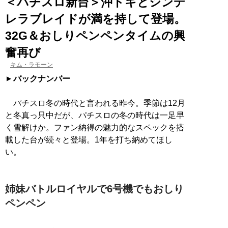
＜パチスロ新台＞沖ドキとシンデ
レラブレイドが満を持して登場。
32G＆おしりペンペンタイムの興
奮再び
キム・ラモーン
バックナンバー
パチスロ冬の時代と言われる昨今。季節は12月
と冬真っ只中だが、パチスロの冬の時代は一足早
く雪解けか。ファン納得の魅力的なスペックを搭
載した台が続々と登場。1年を打ち納めてほし
い。
姉妹バトルロイヤルで6号機でもおしり
ペンペン