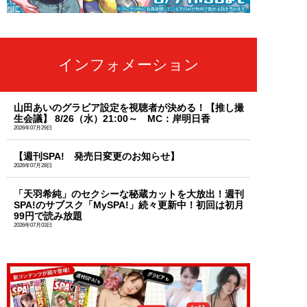
インフォメーション
山田あいのグラビア設定を視聴者が決める！【推し撮
生会議】 8/26（水）21:00～ MC：岸明日香
2026年07月29日
【週刊SPA! 発売日変更のお知らせ】
2026年07月28日
「天羽希純」のセクシーな秘蔵カットを大放出！週刊
SPA!のサブスク「MySPA!」続々更新中！初回は初月
99円で読み放題
2026年07月03日