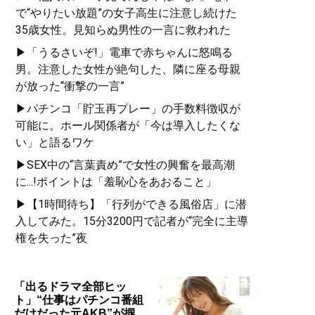
で“やりたい放題”の女子高生に注意し続けた
35歳女性。見知らぬ男性の一言に救われた
▶「うるさいぞ!」電車で赤ちゃんに怒鳴る
男。注意した女性が絶句した、隣に座る母親
が放った“衝撃の一言”
▶パチンコ「貯玉再プレー」の手数料徴収が
可能に。ホール関係者が「今は導入したくな
い」と語るワケ
▶SEX中の“言葉責め”で女性の興奮を最高潮
に...!ポイントは「羞恥心をあおること」
▶【1時間待ち】「行列ができる風俗店」に潜
入してみた。15分3200円で記者が“完全に主導
権を失った”夜
「出るドラマ全部ヒッ
ト」“仕事はパチンコ番組
だけだった元AKB”が掴