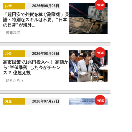
NEW!
お金
2026年08月06日
「超円安で外貨を稼ぐ副業術」英
語・特別なスキルは不要。“日本
の日常”が海外...
齊藤武宏
NEW!
お金
2026年08月03日
高市国策で1兆円投入へ！ 高値か
ら“半値暴落”した今がチャン
ス？ 億超え投...
結喜たろう
NEW!
お金
2026年07月27日
ドローンの次は“人型ロボット
株”か。億超え投資家が先回りす
る「隠れ防衛銘柄...
結喜たろう