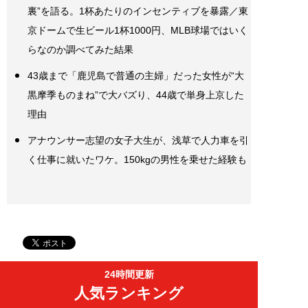
裏”を語る。1杯あたりのインセンティブを暴露／東
京ドームで生ビール1杯1000円、MLB球場ではいく
らなのか調べてみた結果
43歳まで「鹿児島で普通の主婦」だった女性が“大
黒摩季ものまね”で大バズり、44歳で単身上京した
理由
アナウンサー志望の女子大生が、浅草で人力車を引
く仕事に就いたワケ。150kgの男性を乗せた経験も
24時間更新
人気ランキング