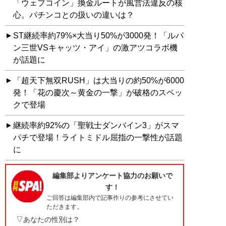
「ウェブコイン」換金ルートが風営法違反の核
心。パチンコとの扱いの違いは？
ST継続率約79%×大当り50%が3000発！「ルパ
ン三世VSキャッツ・アイ」の激アツコラボ機
が話題に
「超天下無双RUSH」は大当りの約50%が6000
発！「花の慶次～黄金の一撃」が破格のスペッ
クで登場
継続率約92%の「聖戦士ダンバイン3」がスマ
パチで登場！ライトミドル屈指の一撃性が話題
に