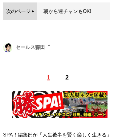
次のページ
朝から連チャンもOK!
セールス森田
Web編集者兼ライター。フリーライター・動画編集者を
1
2
経て、現在は日刊SPA！編集・インタビュー記事の執筆
を中心に活動中。全国各地の取材に出向くフットワーク
の軽さがセールスポイント
X（旧Twitter）
salesmorita32
記事一覧へ
SPA！編集部が「人生後半を賢く楽しく生きる」