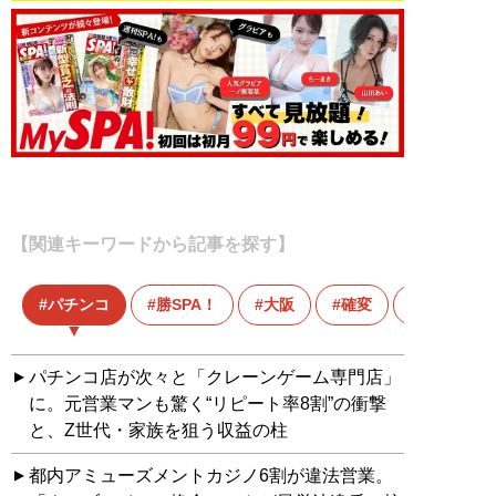
【関連キーワードから記事を探す】
パチンコ
勝SPA！
大阪
確変
確変持ち越
パチンコ店が次々と「クレーンゲーム専門店」
に。元営業マンも驚く“リピート率8割”の衝撃
と、Z世代・家族を狙う収益の柱
都内アミューズメントカジノ6割が違法営業。