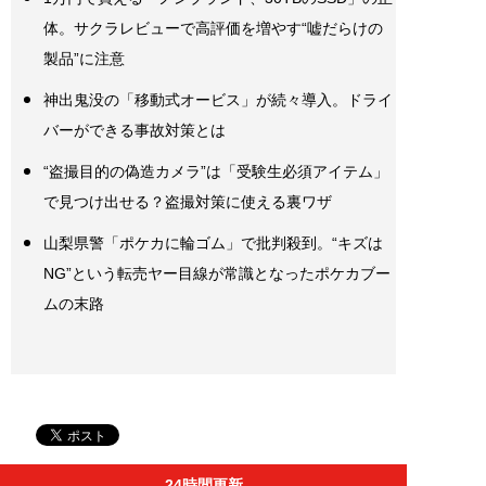
体。サクラレビューで高評価を増やす“嘘だらけの
製品”に注意
神出鬼没の「移動式オービス」が続々導入。ドライ
バーができる事故対策とは
“盗撮目的の偽造カメラ”は「受験生必須アイテム」
で見つけ出せる？盗撮対策に使える裏ワザ
山梨県警「ポケカに輪ゴム」で批判殺到。“キズは
NG”という転売ヤー目線が常識となったポケカブー
ムの末路
24時間更新