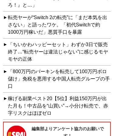
ろ！』と…」
転売ヤーが“Switch 2の転売”に「まだ本気を出
さない」と語ったワケ。「初代Switchで約
1000万円稼いだ」悪質手口を暴露
「ちいかわハッピーセット」わずか3日で販売
終了…“転売ヤーは違法じゃない”に感じるモヤ
モヤの正体
「800万円のバーキンを転売して100万円ボロ
儲け」免税を悪用する中国人転売グループの手
口
稼げる副業ベスト20【5位】利益150万円が出
た月も！中古品を“山買い”→小分け転売で、赤
字リスクはほぼゼロ