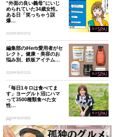
“外面の良い義母”にいじ
められていた34歳女性。
ある日「笑っちゃう誤
爆…
2026年08月07日
編集部のiHerb愛用者がセ
レクト。健康・美容のお
悩み別、鉄板アイテム…
2026年06月22日
「毎日1キロは食べてま
す」ヨーグルト沼にハマ
って3500種類食べた女
性…
2026年06月09日
PR