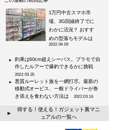
この連載の前回記事
1万円中古スマホ市
場、3G回線終了でに
わかに活況？ おすす
めの型落ちモデルは
2022.04.03
釣果は60cm超えシーバス。プラモで自
作したルアーで爆釣できるかに挑戦
2022.03.25
悪質ルーレット族を一網打尽。最新の
移動式オービス、一般ドライバーが巻
き添えを食わない方法は
2022.03.16
得する！使える！ガジェット裏マニ
▲
ュアルの一覧へ