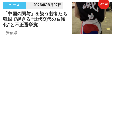
NEW!
ニュース
2026年08月07日
「中国の関与」を疑う若者たち…
韓国で起きる“世代交代の右傾
化”と不正選挙抗...
安宿緑
NEW!
ニュース
2026年08月06日
上野アメ横の“一斉摘発”から3ヵ
月も…警告に従わない店舗が後を
絶たず「路上...
デヤブロウ
NEW!
ニュース
2026年08月06日
値上げでも強い「チョコモナカジ
ャンボ」に対し、「パピコ」は減
収…「定番アイ...
不破聡