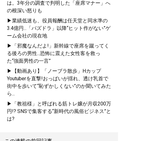
は。3年分の調査で判明した「座席マナー」へ
の根深い怒りも
▶業績低迷も、役員報酬は任天堂と同水準の
3.4億円...「パズドラ」以降“ヒット作がない”ゲ
ーム会社の現在地
▶「邪魔なんだよ!」新幹線で座席を蹴ってく
る後ろの男性...恐怖に震えた女性客を救っ
た“強面男性の一言”
▶【動画あり】「ノーブラ散歩」Hカップ
Youtuberを直撃!おっぱいが揺れ、透け乳首で
街中を歩いて“恥ずかしくない”のか聞いてみた
ら...
▶「教祖様」と呼ばれる筋トレ嬢が月収200万
円!? SNSで集客する“新時代の風俗ビジネス”と
は?