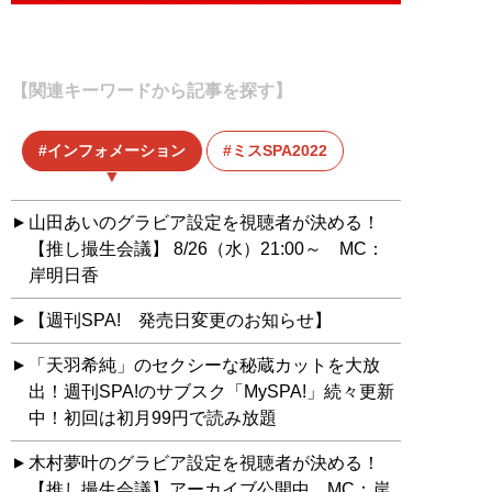
【関連キーワードから記事を探す】
インフォメーション
ミスSPA2022
山田あいのグラビア設定を視聴者が決める！
【推し撮生会議】 8/26（水）21:00～ MC：
岸明日香
【週刊SPA! 発売日変更のお知らせ】
「天羽希純」のセクシーな秘蔵カットを大放
出！週刊SPA!のサブスク「MySPA!」続々更新
中！初回は初月99円で読み放題
木村夢叶のグラビア設定を視聴者が決める！
【推し撮生会議】アーカイブ公開中 MC：岸