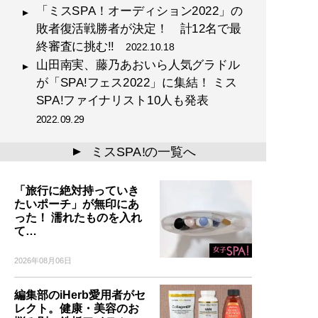
「ミスSPA！オーディション2022」の
敗者復活戦勝者が決定！ 計12名で最
終審査に挑む!!
2022.10.18
山田南実、藤乃あおいら人気グラドル
が「SPA!フェス2022」に集結！ ミス
SPA!ファイナリスト10人も発表
2022.09.29
ミスSPA!の一覧へ
▲
「旅行に絶対持っていき
たいポーチ」が無印にあ
った！ 濡れたものを入れ
て…
2026年08月06日
編集部のiHerb愛用者がセ
レクト。健康・美容のお