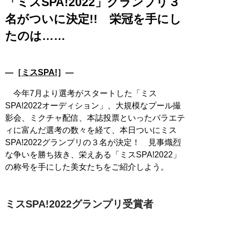
「ミスSPA!2022」グランプリ３
名がついに決定!! 栄冠を手にし
たのは……
―［
ミスSPA!
］―
今年7月より選考がスタートした「ミス
SPA!2022オーディション」、大規模なプール撮
影会、ミクチャ配信、本誌投票といったバラエテ
ィに富んだ選考の数々を経て、本日ついにミス
SPA!2022グランプリの３名が決定！ 見事熾烈
な争いを勝ち抜き、栄えある「ミスSPA!2022」
の称号を手にした美女たちをご紹介しよう。
ミスSPA!2022グランプリ受賞者