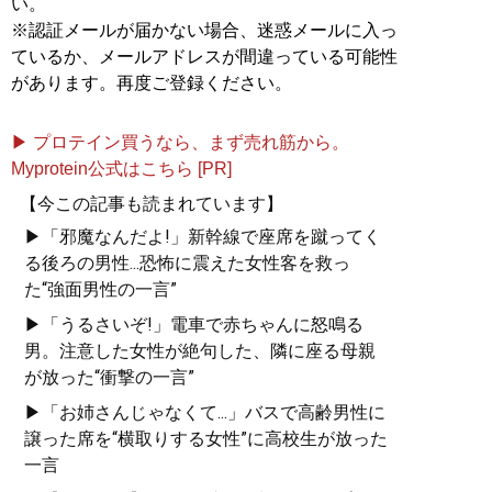
い。
※認証メールが届かない場合、迷惑メールに入っ
ているか、メールアドレスが間違っている可能性
があります。再度ご登録ください。
▶ プロテイン買うなら、まず売れ筋から。
Myprotein公式はこちら [PR]
【今この記事も読まれています】
▶「邪魔なんだよ!」新幹線で座席を蹴ってく
る後ろの男性...恐怖に震えた女性客を救っ
た“強面男性の一言”
▶「うるさいぞ!」電車で赤ちゃんに怒鳴る
男。注意した女性が絶句した、隣に座る母親
が放った“衝撃の一言”
▶「お姉さんじゃなくて...」バスで高齢男性に
譲った席を“横取りする女性”に高校生が放った
一言