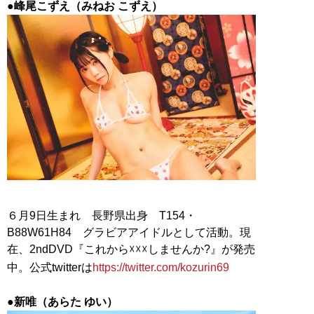
●峰尾こずえ（みねお こずえ）
６月9日生まれ 長野県出身 T154・
B88W61H84 グラビアアイドルとして活動。現
在、2ndDVD『これから☓☓☓しませんか?』が発売
中。公式twitterは
https://twitter.com/kozurin69
●新唯（あらた ゆい）