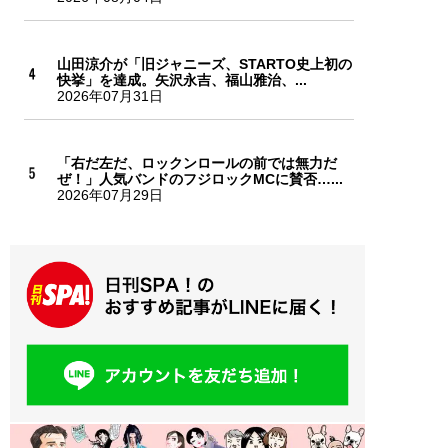
山田涼介が「旧ジャニーズ、STARTO史上初の
快挙」を達成。矢沢永吉、福山雅治、...
2026年07月31日
「右だ左だ、ロックンロールの前では無力だ
ぜ！」人気バンドのフジロックMCに賛否…...
2026年07月29日