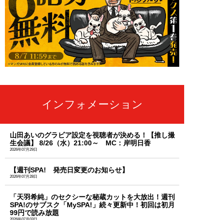
インフォメーション
山田あいのグラビア設定を視聴者が決める！【推し撮
生会議】 8/26（水）21:00～ MC：岸明日香
2026年07月29日
【週刊SPA! 発売日変更のお知らせ】
2026年07月28日
「天羽希純」のセクシーな秘蔵カットを大放出！週刊
SPA!のサブスク「MySPA!」続々更新中！初回は初月
99円で読み放題
2026年07月03日