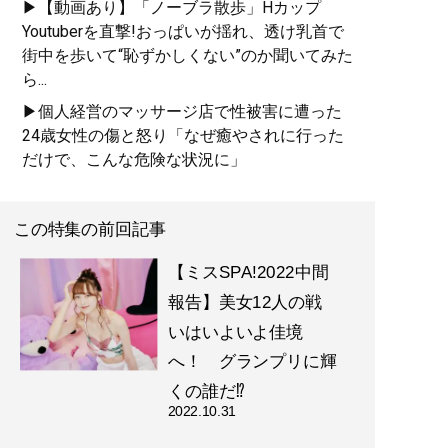
▶【動画あり】「ノーブラ散歩」Hカップ
Youtuberを直撃!おっぱいが揺れ、透け乳首で
街中を歩いて“恥ずかしくない”のか聞いてみた
ら...
▶個人経営のマッサージ店で性被害に遭った
24歳女性の傷と怒り「なぜ癒やされに行った
だけで、こんな危険な状況に」
この特集の前回記事
【ミスSPA!2022中間
報告】美女12人の戦
いはいよいよ佳境
へ！ グランプリに輝
くの誰だ⁉
2022.10.31