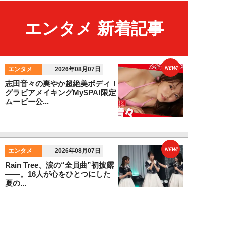
エンタメ 新着記事
NEW!
エンタメ
2026年08月07日
志田音々の爽やか超絶美ボディ！
グラビアメイキングMySPA!限定
ムービー公...
NEW!
エンタメ
2026年08月07日
Rain Tree、涙の“全員曲”初披露
――。16人が心をひとつにした
夏の...
吉岡 俊