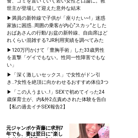
食、ゴミを置いていく若い女性と口論に。救
世主が登場して迎えた意外な結末
▶満員の新幹線で子供が「座りたい~!」迷惑
家族に困惑...周囲の乗客が内心“スカッ”とした
おばあさんの行動/お盆の新幹線、自由席はど
れくらい混雑する?JR利用実績を調べてみた
▶120万円かけて「豊胸手術」した33歳男性
を直撃「ゲイでもない。性同一性障害でもな
い」
▶「深く激しいセックス」で女性がドン引
き...?女性を絶頂に向かわせるおすすめ体位3つ
▶「この人うまい...!」SEXで初めてイった24
歳保育士が、内&外2点責めされた体験を告白
【私の過去イチSEX報告2】
元ジャンポケ斉藤に求刑7
年でも、妻は翌日に“楽し