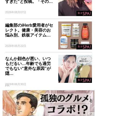
すぎた“と投稿。「その…
2026年08月07日
編集部のiHerb愛用者がセ
レクト。健康・美容のお
悩み別、鉄板アイテム…
2026年06月22日
なんか顔色が悪い、いつ
もだるい…年齢でも過労
でもない“意外な原因”が
隠…
2026年06月30日
PR