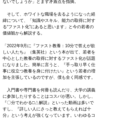
ないでしょうか」とまず矛盾点を指摘。
そして、ホワイトな職場を去るようになった経
緯について、「知識やスキル、能力の取得に対す
る“ファスト化”にあると思います」と今の若者の
価値観から解説する。
「2022年9月に『ファスト教養：10分で答えが欲
しい人たち』（集英社）という本が出て、若者を
中心とした教養の取得に対するファスト化が話題
になりました。簡単に言うと、『手っ取り早く仕
事に役立つ教養を身に付けたい』という若者の増
加を主張しているのですが、僕も全く同感です。
入門書や専門書を何冊も読んだり、大学の講義
に参加したりすることはコスパが悪い。しかし、
『〇分でわかる□△解説』といった動画は多いで
すし、『詳しい人にさっと教えてもらえれば十
分』という考えが強くなっています。いわゆるコ