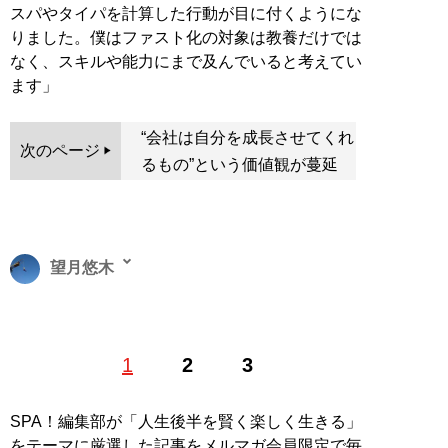
スパやタイパを計算した行動が目に付くようにな
りました。僕はファスト化の対象は教養だけでは
なく、スキルや能力にまで及んでいると考えてい
ます」
“会社は自分を成長させてくれ
次のページ
るもの”という価値観が蔓延
望月悠木
フリーライター。主に政治経済、社会問題に関する記事
1
2
3
の執筆を手がける。今、知るべき情報を多くの人に届け
るため、日々活動を続けている。Twitter：
@mochizukiyuuki
SPA！編集部が「人生後半を賢く楽しく生きる」
をテーマに厳選した記事をメルマガ会員限定で毎