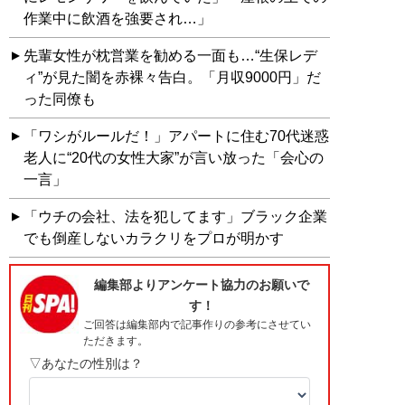
作業中に飲酒を強要され…」
先輩女性が枕営業を勧める一面も…“生保レデ
ィ”が見た闇を赤裸々告白。「月収9000円」だ
った同僚も
「ワシがルールだ！」アパートに住む70代迷惑
老人に“20代の女性大家”が言い放った「会心の
一言」
「ウチの会社、法を犯してます」ブラック企業
でも倒産しないカラクリをプロが明かす