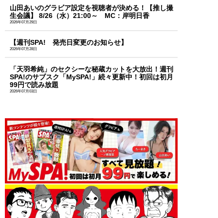
山田あいのグラビア設定を視聴者が決める！【推し撮
生会議】 8/26（水）21:00～ MC：岸明日香
2026年07月29日
【週刊SPA! 発売日変更のお知らせ】
2026年07月28日
「天羽希純」のセクシーな秘蔵カットを大放出！週刊
SPA!のサブスク「MySPA!」続々更新中！初回は初月
99円で読み放題
2026年07月03日