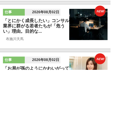
NEW!
仕事
2026年08月02日
「とにかく成長したい」コンサル
業界に群がる若者たちが「危う
い」理由。目的な...
布施川天馬
NEW!
仕事
2026年08月02日
「お局が孫のようにかわいがって
くれた」納言・薄幸が伝授す
る“職場の厄介者を...
週刊SPA！編集部
NEW!
仕事
2026年08月01日
「あの人がいるだけで精神的にな
ぜか削られる…」職場の“毒社
員”は追い出して...