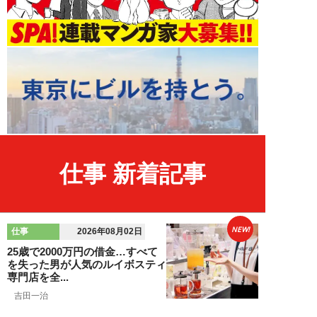
仕事 新着記事
NEW!
仕事
2026年08月02日
25歳で2000万円の借金…すべて
を失った男が人気のルイボスティ
専門店を全...
吉田一治