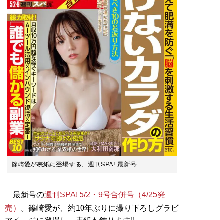
篠崎愛が表紙に登場する、週刊SPA! 最新号
最新号の
週刊SPA! 5/2・9号合併号（4/25発
売）
。篠崎愛が、約10年ぶりに撮り下ろしグラビ