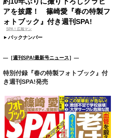
約10年ぶりに撮り下ろしグラビ
アを披露！ 篠崎愛『春の特製フ
ォトブック』付き週刊SPA!
SPA！広報マン
バックナンバー
―［
週刊SPA!最新号ニュース
］―
特別付録『春の特製フォトブック』付
き週刊SPA!発売