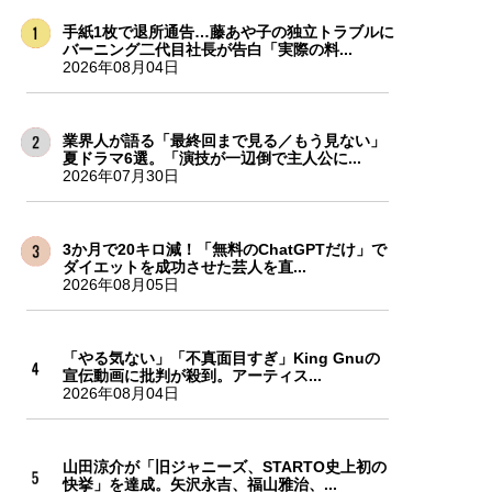
手紙1枚で退所通告…藤あや子の独立トラブルに
バーニング二代目社長が告白「実際の料...
2026年08月04日
業界人が語る「最終回まで見る／もう見ない」
夏ドラマ6選。「演技が一辺倒で主人公に...
2026年07月30日
3か月で20キロ減！「無料のChatGPTだけ」で
ダイエットを成功させた芸人を直...
2026年08月05日
「やる気ない」「不真面目すぎ」King Gnuの
宣伝動画に批判が殺到。アーティス...
2026年08月04日
山田涼介が「旧ジャニーズ、STARTO史上初の
快挙」を達成。矢沢永吉、福山雅治、...