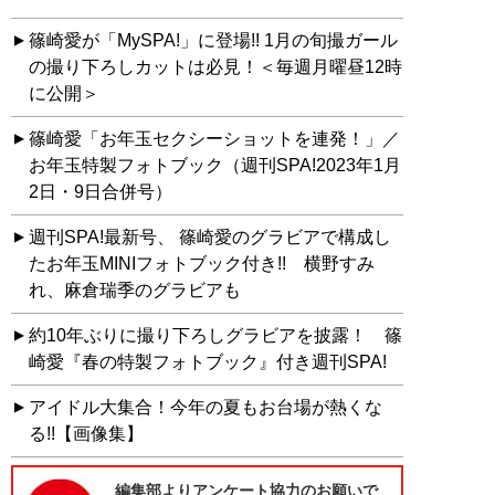
篠崎愛が「MySPA!」に登場!! 1月の旬撮ガール
の撮り下ろしカットは必見！＜毎週月曜昼12時
に公開＞
篠崎愛「お年玉セクシーショットを連発！」／
お年玉特製フォトブック（週刊SPA!2023年1月
2日・9日合併号）
週刊SPA!最新号、 篠崎愛のグラビアで構成し
たお年玉MINIフォトブック付き!! 横野すみ
れ、麻倉瑞季のグラビアも
約10年ぶりに撮り下ろしグラビアを披露！ 篠
崎愛『春の特製フォトブック』付き週刊SPA!
アイドル大集合！今年の夏もお台場が熱くな
る!!【画像集】