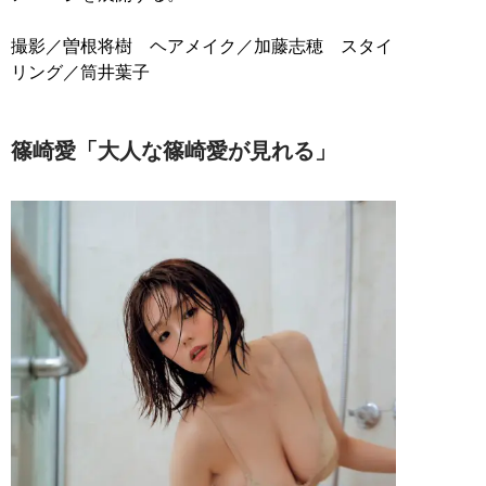
撮影／曽根将樹 ヘアメイク／加藤志穂 スタイ
リング／筒井葉子
篠崎愛「大人な篠崎愛が見れる」