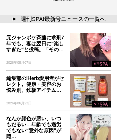
週刊SPA!最新号ニュースの一覧へ
▲
元ジャンポケ斉藤に求刑7
年でも、妻は翌日に“楽し
すぎた“と投稿。「その…
2026年08月07日
編集部のiHerb愛用者がセ
レクト。健康・美容のお
悩み別、鉄板アイテム…
2026年06月22日
なんか顔色が悪い、いつ
もだるい…年齢でも過労
でもない“意外な原因”が
隠…