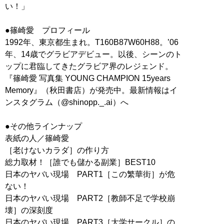
い！」
●篠崎愛 プロフィール
1992年、東京都生まれ。T160B87W60H88。’06
年、14歳でグラビアデビュー。以後、シーンのト
ップに君臨してきたグラビア界のレジェンド。
『篠崎愛 写真集 YOUNG CHAMPION 15years
Memory』（秋田書店）が発売中。最新情報はイ
ンスタグラム（@shinopp._.ai）へ
●その他ラインナップ
表紙の人／篠崎愛
［老けないカラダ］の作り方
総力取材！［誰でも儲かる副業］BEST10
日本のヤバい現場 PART1［この繁華街］が危
ない！
日本のヤバい現場 PART2［教師不足で学校崩
壊］の深刻度
日本のヤバい現場 PART3［大学サークル］の