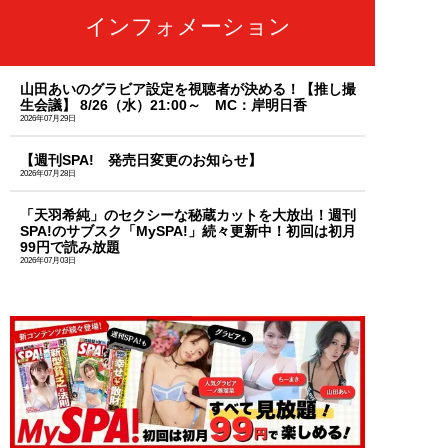
インフォメーション
山田あいのグラビア設定を視聴者が決める！【推し撮
生会議】 8/26（水）21:00～ MC：岸明日香
2026年07月29日
【週刊SPA! 発売日変更のお知らせ】
2026年07月28日
「天羽希純」のセクシーな秘蔵カットを大放出！週刊
SPA!のサブスク「MySPA!」続々更新中！初回は初月
99円で読み放題
2026年07月03日