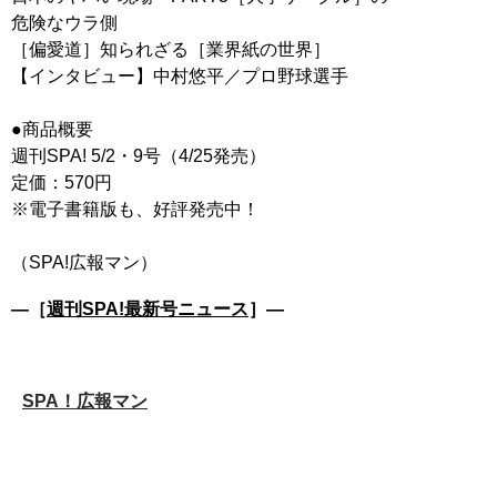
危険なウラ側
［偏愛道］知られざる［業界紙の世界］
【インタビュー】中村悠平／プロ野球選手
●商品概要
週刊SPA! 5/2・9号（4/25発売）
定価：570円
※電子書籍版も、好評発売中！
―［
週刊SPA!最新号ニュース
］―
SPA！広報マン