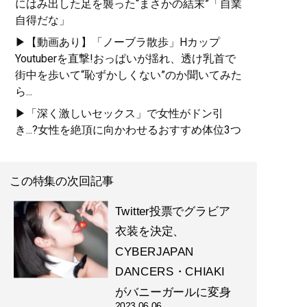
にはみ出した足を襲った“まさかの結末”「自業
自得だな」
▶【動画あり】「ノーブラ散歩」Hカップ
Youtuberを直撃!おっぱいが揺れ、透け乳首で
街中を歩いて“恥ずかしくない”のか聞いてみた
ら...
▶「深く激しいセックス」で女性がドン引
き...?女性を絶頂に向かわせるおすすめ体位3つ
この特集の次回記事
Twitter投票でグラビア
衣装を決定、
CYBERJAPAN
DANCERS・CHIAKI
がバニーガールに変身
2023.06.06