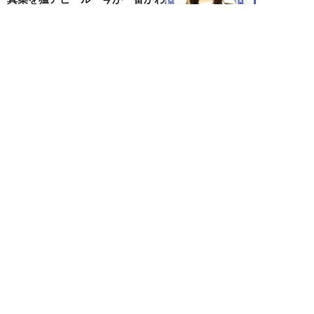
いいって自信...
NEW!
エンタメ
2026年08月08日
「“隠れCMキング”と呼ばれるの
は…」男性CM起用4位・小倉史
也（29）が...
望月ふみ
NEW!
エンタメ
2026年08月08日
「マッチョこそ強い」MAX鈴木
が語る、大食い業界の新しい潮
流。日本の現王者...
寺西ジャジューカ
NEW!
エンタメ
2026年08月08日