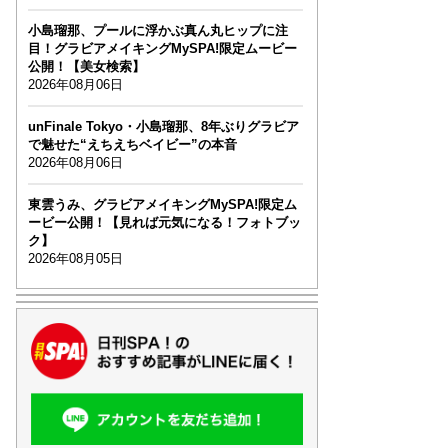
小島瑠那、プールに浮かぶ真ん丸ヒップに注
目！グラビアメイキングMySPA!限定ムービー
公開！【美女検索】
2026年08月06日
unFinale Tokyo・小島瑠那、8年ぶりグラビア
で魅せた“えちえちベイビー”の本音
2026年08月06日
東雲うみ、グラビアメイキングMySPA!限定ム
ービー公開！【見れば元気になる！フォトブッ
ク】
2026年08月05日