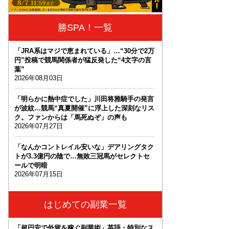
勝SPA！一覧
「JRA系はマジで恵まれている」…“30分で2万
円”投稿で競馬関係者が猛反発した“4文字の言
葉”
2026年08月03日
「明らかに熱中症でした」川田将雅騎手の発言
が波紋…競馬“真夏開催”に浮上した深刻なリス
ク。ファンからは「馬死ぬぞ」の声も
2026年07月27日
「なんかコントレイル安いな」デアリングタク
トが3.3億円の陰で…無敗三冠馬がセレクトセ
ールで明暗
2026年07月15日
はじめての副業一覧
「超円安で外貨を稼ぐ副業術」英語・特別なス