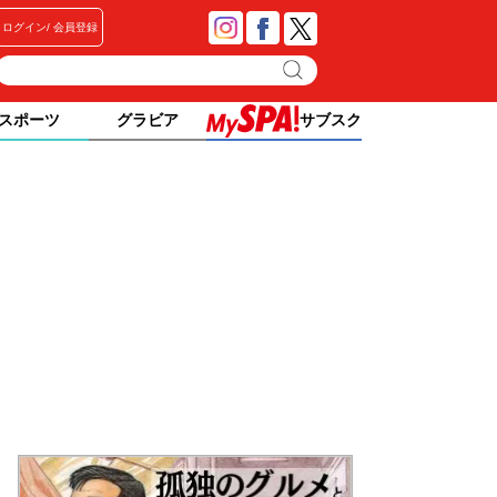
ログイン
会員登録
スポーツ
グラビア
サブスク