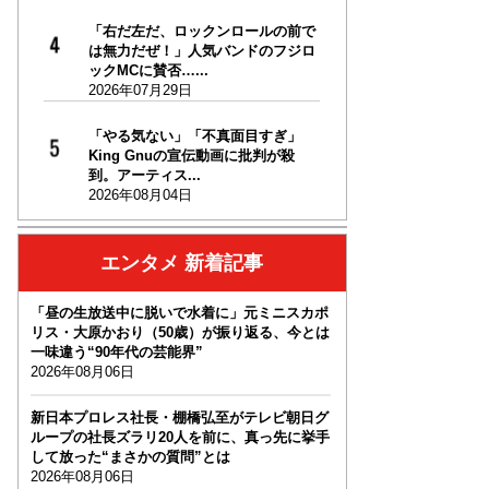
「右だ左だ、ロックンロールの前で
は無力だぜ！」人気バンドのフジロ
ックMCに賛否…...
2026年07月29日
「やる気ない」「不真面目すぎ」
King Gnuの宣伝動画に批判が殺
到。アーティス...
2026年08月04日
エンタメ 新着記事
「昼の生放送中に脱いで水着に」元ミニスカポ
リス・大原かおり（50歳）が振り返る、今とは
一味違う“90年代の芸能界”
2026年08月06日
新日本プロレス社長・棚橋弘至がテレビ朝日グ
ループの社長ズラリ20人を前に、真っ先に挙手
して放った“まさかの質問”とは
2026年08月06日