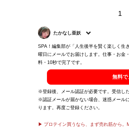
1
たかなし亜妖
元セクシー女優のフリーライター。2016年
SPA！編集部が「人生後半を賢く楽しく生
シナリオライターを経て、フリーランスへと
曜日にメールでお届けします。仕事・お金
ビデオの脚本などあらゆる方面で活躍中。
料・10秒で完了です。
X（旧Twitter）：
@takanashiaaya
無料で
記事一覧へ
※登録後、メール認証が必要です。受信し
※認証メールが届かない場合、迷惑メール
ります。再度ご登録ください。
▶ プロテイン買うなら、まず売れ筋から。Mypr