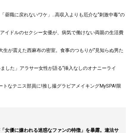
昼職に戻れないワケ」...高収入よりも厄介な“刺激中毒”の
アイドルのセクシー女優が、病気で働けない両親の生活費
女子大生が震えた西麻布の密室。食事のつもりが“見知らぬ男た
いました」アラサー女性が語る“挿入なしのオナニーライ
トなテニス部員に!推し撮グラビアメイキングMySPA!限
「女優に嫌われる迷惑なファンの特徴」を暴露。違法サ