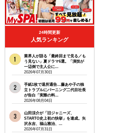
24時間更新
人気ランキング
業界人が語る「最終回まで見る／も
う見ない」夏ドラマ6選。「演技が
一辺倒で主人公に...
2026年07月30日
手紙1枚で退所通告…藤あや子の独
立トラブルにバーニング二代目社長
が告白「実際の料...
2026年08月04日
山田涼介が「旧ジャニーズ、
STARTO史上初の快挙」を達成。矢
沢永吉、福山雅治、...
2026年07月31日