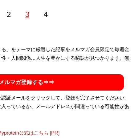
2
3
4
に女優デビュー後、2018年半ばに引退。ソーシャルゲームの
きる」をテーマに厳選した記事をメルマガ会員限定で毎週金
独立。WEBコラムから作品レビュー、同人作品やセクシー
・性・人間関係…人生を豊かにする秘訣が見つかります。無
メルマガ登録する⇒⇒
た認証メールをクリックして、登録を完了させてください。
に入っているか、メールアドレスが間違っている可能性があ
otein公式はこちら [PR]