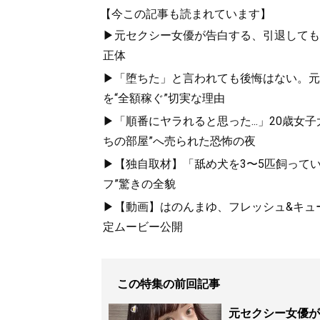
【今この記事も読まれています】
▶元セクシー女優が告白する、引退しても「
正体
▶「堕ちた」と言われても後悔はない。元
を“全額稼ぐ”切実な理由
▶「順番にヤラれると思った...」20歳
ちの部屋”へ売られた恐怖の夜
▶【独自取材】「舐め犬を3〜5匹飼って
フ”驚きの全貌
▶【動画】はのんまゆ、フレッシュ&キュー
定ムービー公開
この特集の前回記事
元セクシー女優が