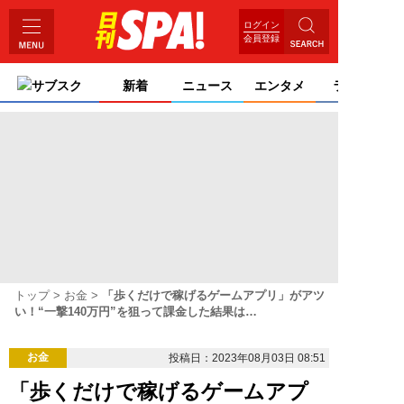
ログイン
会員登録
サブスク
新着
ニュース
エンタメ
ライフ
トップ
お金
「歩くだけで稼げるゲームアプリ」がアツ
い！“一撃140万円”を狙って課金した結果は…
お金
投稿日：2023年08月03日 08:51
「歩くだけで稼げるゲームアプ