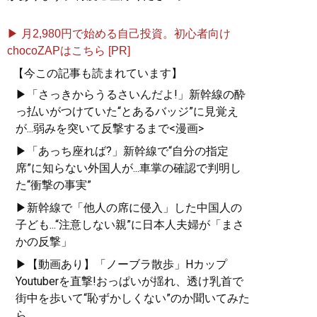
▶ 月2,980円で始める自己投資。初心者向け
chocoZAPはこちら [PR]
【今この記事も読まれています】
▶「さっきからうるさいんだよ!」新幹線の酔
っ払いがつけていた“とあるバッジ”に見覚え
が...弱みを突いて反撃するまで<漫画>
▶「あっち座れば?」新幹線で“自分の指定
席”に知らない外国人が...車掌の確認で判明し
た“衝撃の事実”
▶新幹線で「他人の席に侵入」した中国人の
子ども...“注意しない親”に日本人夫婦が「まさ
かの反撃」
▶【動画あり】「ノーブラ散歩」Hカップ
Youtuberを直撃!おっぱいが揺れ、透け乳首で
街中を歩いて“恥ずかしくない”のか聞いてみた
ら...