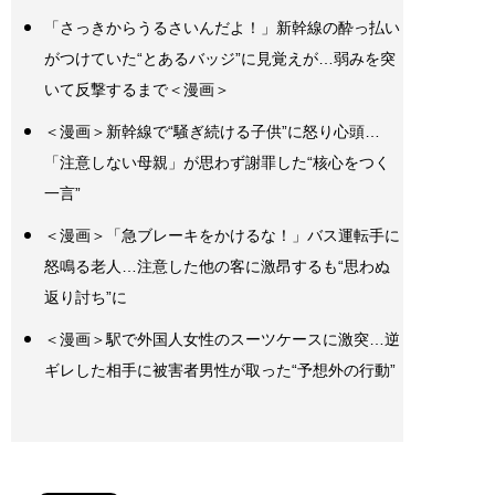
「さっきからうるさいんだよ！」新幹線の酔っ払い
がつけていた“とあるバッジ”に見覚えが…弱みを突
いて反撃するまで＜漫画＞
＜漫画＞新幹線で“騒ぎ続ける子供”に怒り心頭…
「注意しない母親」が思わず謝罪した“核心をつく
一言”
＜漫画＞「急ブレーキをかけるな！」バス運転手に
怒鳴る老人…注意した他の客に激昂するも“思わぬ
返り討ち”に
＜漫画＞駅で外国人女性のスーツケースに激突…逆
ギレした相手に被害者男性が取った“予想外の行動”