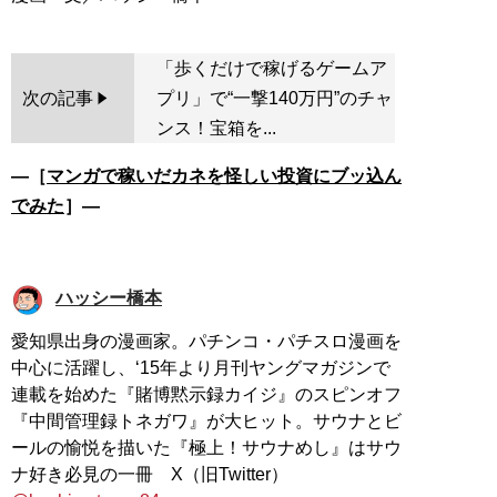
「歩くだけで稼げるゲームア
次の記事
プリ」で“一撃140万円”のチャ
ンス！宝箱を...
―［
マンガで稼いだカネを怪しい投資にブッ込ん
でみた
］―
ハッシー橋本
愛知県出身の漫画家。パチンコ・パチスロ漫画を
中心に活躍し、‘15年より月刊ヤングマガジンで
連載を始めた『賭博黙示録カイジ』のスピンオフ
『中間管理録トネガワ』が大ヒット。サウナとビ
ールの愉悦を描いた『極上！サウナめし』はサウ
ナ好き必見の一冊 X（旧Twitter）