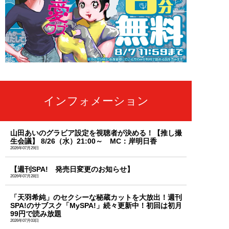
インフォメーション
山田あいのグラビア設定を視聴者が決める！【推し撮
生会議】 8/26（水）21:00～ MC：岸明日香
2026年07月29日
【週刊SPA! 発売日変更のお知らせ】
2026年07月28日
「天羽希純」のセクシーな秘蔵カットを大放出！週刊
SPA!のサブスク「MySPA!」続々更新中！初回は初月
99円で読み放題
2026年07月03日