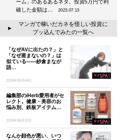
ーム」のあるあるネタ。投資5万円で利
確した金額は…
2023.07.13
マンガで稼いだカネを怪しい投資に
▲
ブッ込んでみたの一覧へ
「なぜAVに出たの？」と
「なぜ産まないの？」は
似ている――紗倉まなが
語…
2026年05月04日
編集部のiHerb愛用者がセ
レクト。健康・美容のお
悩み別、鉄板アイテム…
2026年06月22日
なんか顔色が悪い、いつ