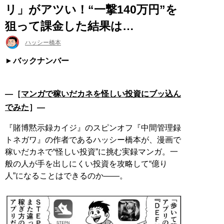
リ」がアツい！“一撃140万円”を
狙って課金した結果は…
ハッシー橋本
バックナンバー
―［
マンガで稼いだカネを怪しい投資にブッ込ん
でみた
］―
『賭博黙示録カイジ』のスピンオフ『中間管理録
トネガワ』の作者であるハッシー橋本が、漫画で
稼いだカネで“怪しい投資”に挑む実録マンガ。一
般の人が手を出しにくい投資を攻略して“億り
人”になることはできるのか——。