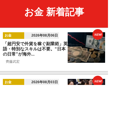
お金 新着記事
NEW!
お金
2026年08月06日
「超円安で外貨を稼ぐ副業術」英
語・特別なスキルは不要。“日本
の日常”が海外...
齊藤武宏
NEW!
お金
2026年08月03日
高市国策で1兆円投入へ！ 高値か
ら“半値暴落”した今がチャン
ス？ 億超え投...
結喜たろう
NEW!
お金
2026年07月27日