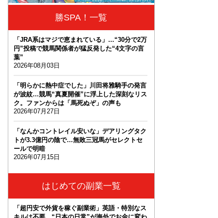
勝SPA！一覧
「JRA系はマジで恵まれている」…“30分で2万
円”投稿で競馬関係者が猛反発した“4文字の言
葉”
2026年08月03日
「明らかに熱中症でした」川田将雅騎手の発言
が波紋…競馬“真夏開催”に浮上した深刻なリス
ク。ファンからは「馬死ぬぞ」の声も
2026年07月27日
「なんかコントレイル安いな」デアリングタク
トが3.3億円の陰で…無敗三冠馬がセレクトセ
ールで明暗
2026年07月15日
はじめての副業一覧
「超円安で外貨を稼ぐ副業術」英語・特別なス
キルは不要。“日本の日常”が海外でお金に変わ