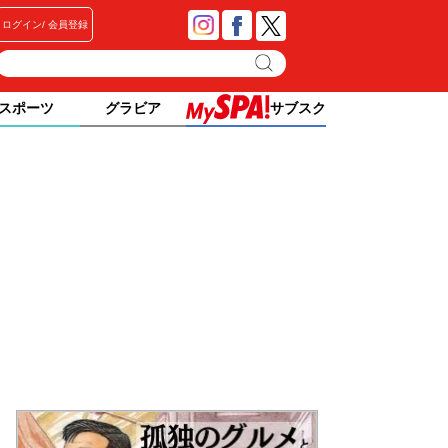
ログイン
会員登録
スポーツ
グラビア
サブスク