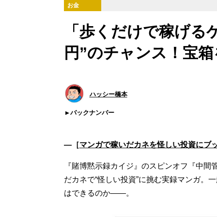
お金
「歩くだけで稼げるゲ
円”のチャンス！宝箱
ハッシー橋本
バックナンバー
―［
マンガで稼いだカネを怪しい投資にブ
『賭博黙示録カイジ』のスピンオフ『中間
だカネで“怪しい投資”に挑む実録マンガ。
はできるのか——。