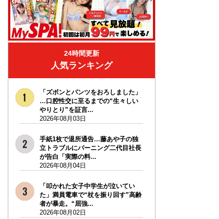
24時間更新
人気ランキング
「ズボンとパンツをおろしました」
…口腔性交に至るまでの“生々しい
やりとり”を証言...
2026年08月03日
手紙1枚で退所通告…藤あや子の独
立トラブルにバーニング二代目社長
が告白「実際の料...
2026年08月04日
「叩かれた女子中学生が泣いてい
た」満員電車で“杖を振り回す”高齢
者が暴走。“屈強...
2026年08月02日