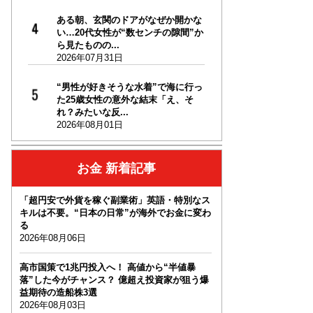
ある朝、玄関のドアがなぜか開かな
い…20代女性が“数センチの隙間”か
ら見たものの...
2026年07月31日
“男性が好きそうな水着”で海に行っ
た25歳女性の意外な結末「え、そ
れ？みたいな反...
2026年08月01日
お金 新着記事
「超円安で外貨を稼ぐ副業術」英語・特別なス
キルは不要。“日本の日常”が海外でお金に変わ
る
2026年08月06日
高市国策で1兆円投入へ！ 高値から“半値暴
落”した今がチャンス？ 億超え投資家が狙う爆
益期待の造船株3選
2026年08月03日