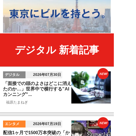
デジタル 新着記事
NEW!
デジタル
2026年07月30日
「面接での頭のよさはどこに消え
たのか…」世界中で横行する”AI
カンニング”...
福原たまねぎ
NEW!
エンタメ
2026年07月19日
配信1ヶ月で1500万本突破の「か