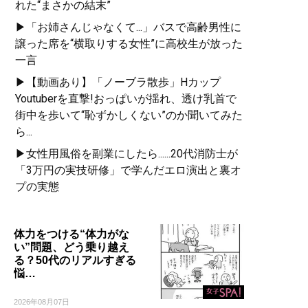
れた“まさかの結末”
▶「お姉さんじゃなくて...」バスで高齢男性に
譲った席を“横取りする女性”に高校生が放った
一言
▶【動画あり】「ノーブラ散歩」Hカップ
Youtuberを直撃!おっぱいが揺れ、透け乳首で
街中を歩いて“恥ずかしくない”のか聞いてみた
ら...
▶女性用風俗を副業にしたら......20代消防士が
「3万円の実技研修」で学んだエロ演出と裏オ
プの実態
体力をつける“体力がな
い”問題、どう乗り越え
る？50代のリアルすぎる
悩…
2026年08月07日