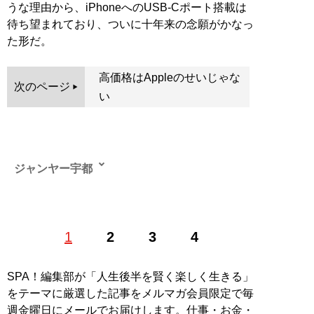
うな理由から、iPhoneへのUSB-Cポート搭載は
待ち望まれており、ついに十年来の念願がかなっ
た形だ。
高価格はAppleのせいじゃな
次のページ
い
ジャンヤー宇都
「平成時代の子ども文化」全般を愛するフリーライタ
1
2
3
4
ー。単著に『多摩あるある』と『オタサーの姫 〜オタク
過密時代の植生学〜』（ともにTOブックス）ほか雑
誌・MOOKなどに執筆
SPA！編集部が「人生後半を賢く楽しく生きる」
記事一覧へ
をテーマに厳選した記事をメルマガ会員限定で毎
週金曜日にメールでお届けします。仕事・お金・