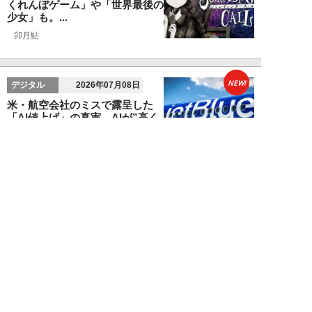
くれんぼゲーム」や「世界最後の
少女」も。...
卯月鮎
NEW!
デジタル
2026年07月08日
米・航空会社のミスで露呈した
「AI値上げ」の真実。AIが”高く
ても買う人”...
福原たまねぎ
NEW!
エンタメ
2026年06月21日
『GTA6』にSwitch2『スプラ』
『ゼルダ』リメイクも！2026年
下半...
卯月鮎
NEW!
デジタル
2026年06月18日