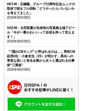
HKT48・石橋颯、グループ15周年記念ムックの
取材で頭をフル回転「どうやったらバレないか
を考えてました」
2026年08月08日
SKE48・太田彩夏が自身初の写真集を猛アピー
ル「今が一番かわいいって自信を持って言えま
す！」
2026年08月08日
「“隠れCMキング”と呼ばれるのは…」男性CM
起用4位・小倉史也（29）が明かす、異名への
率直な思いと有名企業から次々と選ばれる仕事
術“三箇条”
2026年08月08日