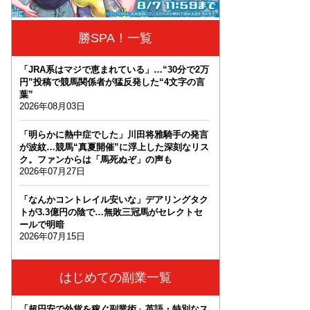
勝SPA！一覧
「JRA系はマジで恵まれている」…“30分で2万
円”投稿で競馬関係者が猛反発した“4文字の言
葉”
2026年08月03日
「明らかに熱中症でした」川田将雅騎手の発言
が波紋…競馬“真夏開催”に浮上した深刻なリス
ク。ファンからは「馬死ぬぞ」の声も
2026年07月27日
「なんかコントレイル安いな」デアリングタク
トが3.3億円の陰で…無敗三冠馬がセレクトセ
ールで明暗
2026年07月15日
はじめての副業一覧
「超円安で外貨を稼ぐ副業術」英語・特別なス