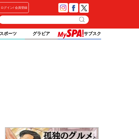
ログイン
会員登録
スポーツ
グラビア
サブスク