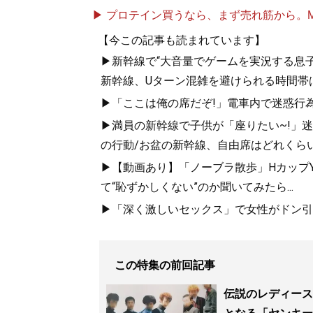
▶ プロテイン買うなら、まず売れ筋から。Mypr
【今この記事も読まれています】
▶新幹線で“大音量でゲームを実況する息子
新幹線、Uターン混雑を避けられる時間帯
▶「ここは俺の席だぞ!」電車内で迷惑行
▶満員の新幹線で子供が「座りたい~!」迷惑
の行動/お盆の新幹線、自由席はどれくらい
▶【動画あり】「ノーブラ散歩」HカップYo
て“恥ずかしくない”のか聞いてみたら...
▶「深く激しいセックス」で女性がドン引き
この特集の前回記事
伝説のレディース