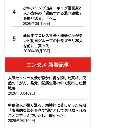
少年ジャンプ出身・ギャグ漫画家2
人が当時の「過酷すぎる週刊連載」
を振り返る。「ヘ...
2026年08月05日
新日本プロレス社長・棚橋弘至がテ
レビ朝日グループの社長ズラリ20人
を前に、真っ先...
2026年08月06日
エンタメ 新着記事
人気セクシー女優が静かに姿を消した真相。突
然の「がん」発覚、闘病生活の中で見出した新
戦略
2026年08月09日
中島健人が振り返る、精神的に苦しかった時期
「表層的な部分を見て“悪”として切り取られる
ことに苦しんでいたし、怖かった」
2026年08月09日