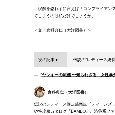
誤解を恐れずに言えば「コンプライアンス
てしまうのは私だけでしょうか。
＜文／倉科典仁（大洋図書）＞
次の記事
伝説の“レディース総長
―［
ヤンキーの流儀 〜知られざる「女性暴
倉科典仁（大洋図書）
伝説のレディース暴走族雑誌『ティーンズロー
や特攻服カタログ『BAMBO』、渋谷系ファッ