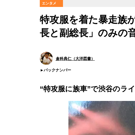
エンタメ
特攻服を着た暴走族
長と副総長」のみの
倉科典仁（大洋図書）
バックナンバー
“特攻服に族車”で渋谷のラ