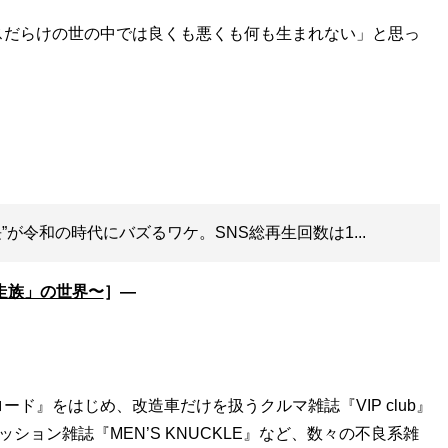
だらけの世の中では良くも悪くも何も生まれない」と思っ
”が令和の時代にバズるワケ。SNS総再生回数は1...
走族」の世界〜
］―
ド』をはじめ、改造車だけを扱うクルマ雑誌『VIP club』
ション雑誌『MEN’S KNUCKLE』など、数々の不良系雑