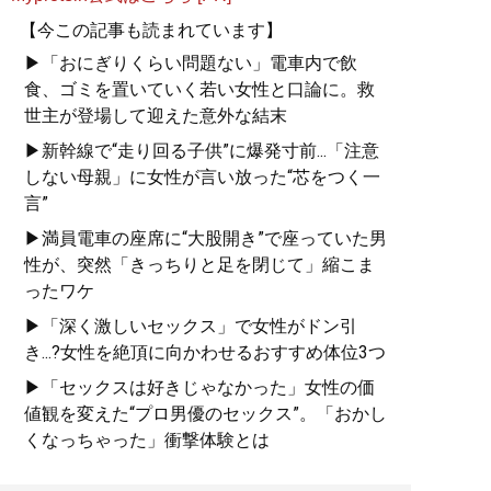
【今この記事も読まれています】
▶「おにぎりくらい問題ない」電車内で飲
食、ゴミを置いていく若い女性と口論に。救
世主が登場して迎えた意外な結末
▶新幹線で“走り回る子供”に爆発寸前...「注意
しない母親」に女性が言い放った“芯をつく一
言”
▶満員電車の座席に“大股開き”で座っていた男
性が、突然「きっちりと足を閉じて」縮こま
ったワケ
▶「深く激しいセックス」で女性がドン引
き...?女性を絶頂に向かわせるおすすめ体位3つ
▶「セックスは好きじゃなかった」女性の価
値観を変えた“プロ男優のセックス”。「おかし
くなっちゃった」衝撃体験とは