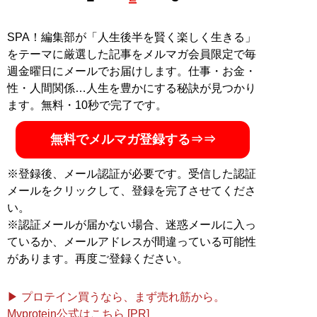
服カタログ『BAMBO』、渋谷系ファッション雑誌
『MEN’S KNUCKLE』など、数々の不良系雑誌の編集長
SPA！編集部が「人生後半を賢く楽しく生きる」
を務めて社会現象を起こす。現在は、大洋図書発行の実
をテーマに厳選した記事をメルマガ会員限定で毎
話誌『実話ナックルズ』のYouTubeチャンネル「
ナック
週金曜日にメールでお届けします。仕事・お金・
ルズTV
」や、ギャル男雑誌『men’s egg』をWebで復活
性・人間関係…人生を豊かにする秘訣が見つかり
させたYouTubeチャンネル「
men’s egg 公式
」のプロデ
ます。無料・10秒で完了です。
ューサーとして活躍中。
無料でメルマガ登録する⇒⇒
記事一覧へ
※登録後、メール認証が必要です。受信した認証
メールをクリックして、登録を完了させてくださ
い。
※認証メールが届かない場合、迷惑メールに入っ
ているか、メールアドレスが間違っている可能性
があります。再度ご登録ください。
▶ プロテイン買うなら、まず売れ筋から。
Myprotein公式はこちら [PR]