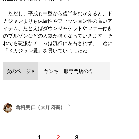
ただし、平成も中盤から後半をむかえると、ド
カジャンよりも保温性やファッション性の高いア
イテム、たとえばダウンジャケットやファー付き
のブルゾンなどの人気が強くなっていきます。そ
れでも硬派なチームは流行に左右されず、一途に
「ドカジャン愛」を貫いていましたね。
次のページ
ヤンキー服専門店の今
倉科典仁（大洋図書）
伝説のレディース暴走族雑誌『ティーンズロード』をは
1
2
3
じめ、改造車だけを扱うクルマ雑誌『VIP club』や特攻