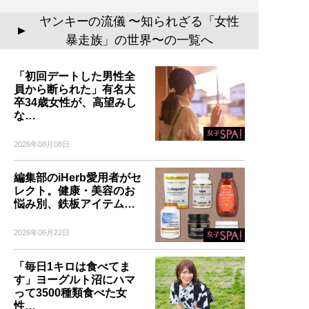
ヤンキーの流儀 〜知られざる「女性
▲
暴走族」の世界〜の一覧へ
「初回デートした男性全
員から断られた」有名大
卒34歳女性が、高望みし
な…
2026年08月08日
編集部のiHerb愛用者がセ
レクト。健康・美容のお
悩み別、鉄板アイテム…
2026年06月22日
「毎日1キロは食べてま
す」ヨーグルト沼にハマ
って3500種類食べた女
性…