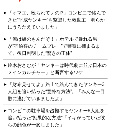
「オマエ、殴られてぇの!?」コンビニで絡んで
きた“平成ヤンキー”を撃退した救世主「明らか
にうろたえていました」
「俺は組のもんだぞ！」ホテルで暴れる男
が“宿泊客のチームプレー”で警察に捕まるま
で。後日判明した“驚きの正体”
鈴木おさむが「ヤンキーは時代劇に並ぶ日本の
メインカルチャー」と断言するワケ
「財布見せてよ」路上で絡んできたヤンキー3
人組を追い払った“意外な方法”。「みんな一目
散に逃げていきましたよ」
コンビニの駐車場を占拠するヤンキー8人組を
追い払った“効果的な方法”「イキがっていた彼
らの顔色が一変しました」