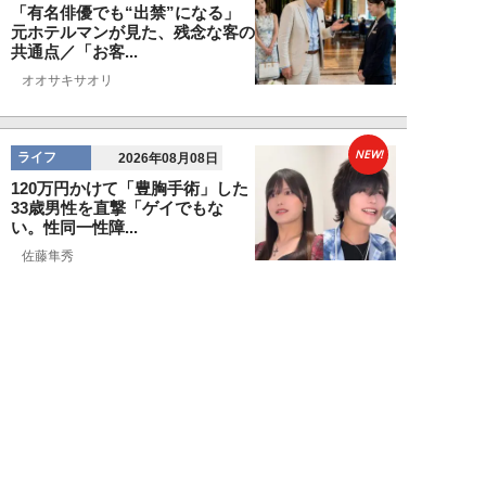
「有名俳優でも“出禁”になる」
元ホテルマンが見た、残念な客の
共通点／「お客...
オオサキサオリ
NEW!
ライフ
2026年08月08日
120万円かけて「豊胸手術」した
33歳男性を直撃「ゲイでもな
い。性同一性障...
佐藤隼秀
NEW!
ライフ
2026年08月08日
満員の新幹線で子供が「座りたい
～！」迷惑家族に困惑…周囲の乗
客が内心“スカ...
日刊SPA!取材班