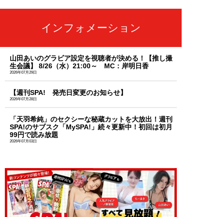
インフォメーション
山田あいのグラビア設定を視聴者が決める！【推し撮
生会議】 8/26（水）21:00～ MC：岸明日香
2026年07月29日
【週刊SPA! 発売日変更のお知らせ】
2026年07月28日
「天羽希純」のセクシーな秘蔵カットを大放出！週刊
SPA!のサブスク「MySPA!」続々更新中！初回は初月
99円で読み放題
2026年07月03日