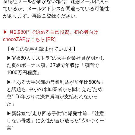
※認証メールが届かない場合、迷惑メールに入っ
ているか、メールアドレスが間違っている可能性
があります。再度ご登録ください。
▶ 月2,980円で始める自己投資。初心者向け
chocoZAPはこちら [PR]
【今この記事も読まれています】
▶“約680人リストラ”の大手企業社員が明かし
た夏のボーナス額。37歳で年収は「額面で
1000万円程度」
▶「ある大手米卸の営業利益が前年比500%」
と話題も...中小の米卸業者から聞こえた“ため
息”「6年ぶりに決算賞与が支払われなかっ
た」
▶新幹線で“走り回る子供”に爆発寸前...「注意
しない母親」に女性が言い放った“芯をつく一
言”