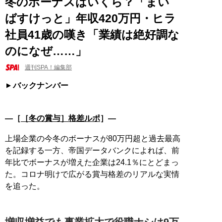
冬のボーナスはいくら？「まい
ばすけっと」年収420万円・ヒラ
社員41歳の嘆き「業績は絶好調な
のになぜ……」
週刊SPA！編集部
バックナンバー
―［
［冬の賞与］格差ルポ
］―
上場企業の今冬のボーナスが80万円超と過去最高
を記録する一方、帝国データバンクによれば、前
年比でボーナスが増えた企業は24.1％にとどまっ
た。コロナ明けで広がる賞与格差のリアルな実情
を追った。
増収増益でも事業拡大で役職ナシは9万