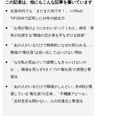
この記者は、他にもこんな記事を書いています
全員30代でも「まだまだ旬です！」 i☆Risが
TIF2026で証明した14年の総合力
「お局が孫のようにかわいがってくれた」納言・薄
幸が伝授する“職場の厄介者を手なずける技術”
「あの人がいるだけで精神的になぜか削られる…」
職場の“毒社員”は追い出してはいけない理由
「なぜ私が尻ぬぐいで疲弊しなきゃいけないの
か…」職場を荒らす5タイプの“毒社員”の実態と撃
退法
「あの人がいるだけで職場がしんどい」約4割が遭
遇している“毒社員”の正体…「不機嫌アピール」
「反対意見を聞かない」人の共通点と撃退法