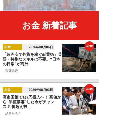
お金 新着記事
NEW!
お金
2026年08月06日
「超円安で外貨を稼ぐ副業術」英
語・特別なスキルは不要。“日本
の日常”が海外...
齊藤武宏
NEW!
お金
2026年08月03日
高市国策で1兆円投入へ！ 高値か
ら“半値暴落”した今がチャン
ス？ 億超え投...
結喜たろう