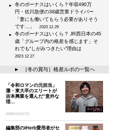
冬のボーナスはいくら？年収490万
円・佐川急便の38歳営業ドライバー
「妻にも働いてもらう必要がありそう
です…」
2023.12.29
冬のボーナスはいくら？ JR西日本の45
歳「グループ内の格差を感じます」そ
れでも“しがみつきたい”理由は
2023.12.27
［冬の賞与］格差ルポの一覧へ
▲
「令和ロマンの元担当」
灘・東大卒のエリートが
吉本興業を選んだ“意外な
理…
2026年04月17日
編集部のiHerb愛用者がセ