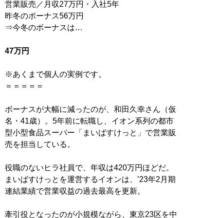
営業販売／月収27万円・入社5年
昨冬のボーナス56万円
⇒今冬のボーナスは…
47万円
※あくまで個人の実例です。
＝＝＝＝＝
ボーナスが大幅に減ったのが、和田久幸さん（仮
名・41歳）。5年前に転職し、イオン系列の都市
型小型食品スーパー「まいばすけっと」で営業販
売を担当している。
役職のないヒラ社員で、年収は420万円ほどだ。
まいばすけっとを運営するイオンは、’23年2月期
連結業績で営業収益の過去最高を更新。
牽引役となったのが小規模ながら、東京23区を中