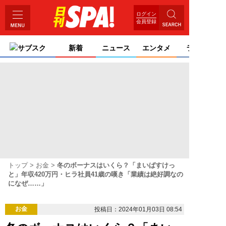
ログイン
会員登録
サブスク
新着
ニュース
エンタメ
ライフ
トップ
お金
冬のボーナスはいくら？「まいばすけっ
と」年収420万円・ヒラ社員41歳の嘆き「業績は絶好調なの
になぜ……」
お金
投稿日：2024年01月03日 08:54