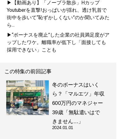
▶【動画あり】「ノーブラ散歩」Hカップ
Youtuberを直撃!おっぱいが揺れ、透け乳首で
街中を歩いて“恥ずかしくない”のか聞いてみた
ら...
▶“ボーナスを廃止”した企業の社員満足度がア
ップしたワケ。離職率が低下し「面接しても
採用できない」ことも
この特集の前回記事
冬のボーナスはいく
ら？「マルエツ」年収
600万円のマネジャー
39歳「無駄遣いはで
きません…」
2024.01.01