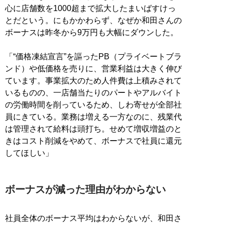
心に店舗数を1000超まで拡大したまいばすけっ
とだという。にもかかわらず、なぜか和田さんの
ボーナスは昨冬から9万円も大幅にダウンした。
「“価格凍結宣言”を謳ったPB（プライベートブラ
ンド）や低価格を売りに、営業利益は大きく伸び
ています。事業拡大のため人件費は上積みされて
いるものの、一店舗当たりのパートやアルバイト
の労働時間を削っているため、しわ寄せが全部社
員にきている。業務は増える一方なのに、残業代
は管理されて給料は頭打ち。せめて増収増益のと
きはコスト削減をやめて、ボーナスで社員に還元
してほしい」
ボーナスが減った理由がわからない
社員全体のボーナス平均はわからないが、和田さ