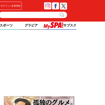
ログイン
会員登録
スポーツ
グラビア
サブスク