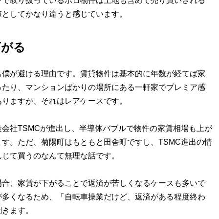
ンで取り扱っているボロ物件は土地も含めて売り買いされる
値としてかなり違うと感じています。
下がる
も僕が避ける理由です。賃貸物件は基本的に年数が経てば家
ったり、マンションばかりの場所にある一軒家でプレミア感
ありますが、それはレアケースです。
会社TSMCが進出し、半導体バブルで物件の家賃相場も上が
す。ただ、菊陽町はもともと田舎町ですし、TSMC進出の情
んじて買うのなんて無理な話です。
場合、家賃が下がることで返済が苦しくなるケースも多いで
が多くなるため、「自転車操業だけど、返済がある程度終わ
聞きます。