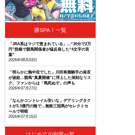
勝SPA！一覧
「JRA系はマジで恵まれている」…“30分で2万
円”投稿で競馬関係者が猛反発した“4文字の言
葉”
2026年08月03日
「明らかに熱中症でした」川田将雅騎手の発言
が波紋…競馬“真夏開催”に浮上した深刻なリス
ク。ファンからは「馬死ぬぞ」の声も
2026年07月27日
「なんかコントレイル安いな」デアリングタク
トが3.3億円の陰で…無敗三冠馬がセレクトセ
ールで明暗
2026年07月15日
はじめての副業一覧