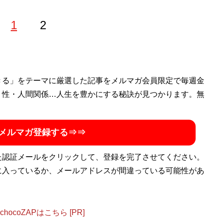
1
2
トを所有する不動産投資家。中卒で食品加工工場で働いてい
きる」をテーマに厳選した記事をメルマガ会員限定で毎週金
古物件を見定め、最低限のDIYによって低コストで高利回りの
・性・人間関係…人生を豊かにする秘訣が見つかります。無
間不動産収入約4600万円を稼いでいる。公式LINE「
DIYみ
メルマガ登録する⇒⇒
た認証メールをクリックして、登録を完了させてください。
に入っているか、メールアドレスが間違っている可能性があ
ocoZAPはこちら [PR]