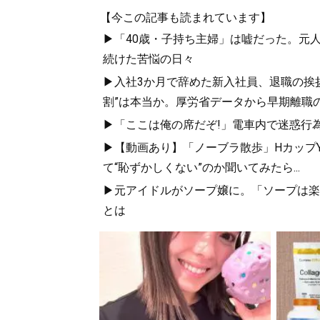
【今この記事も読まれています】
▶「40歳・子持ち主婦」は嘘だった。元
続けた苦悩の日々
▶入社3か月で辞めた新入社員、退職の挨拶に
割”は本当か。厚労省データから早期離職
▶「ここは俺の席だぞ!」電車内で迷惑行
▶【動画あり】「ノーブラ散歩」HカップYo
て“恥ずかしくない”のか聞いてみたら...
▶元アイドルがソープ嬢に。「ソープは楽
とは