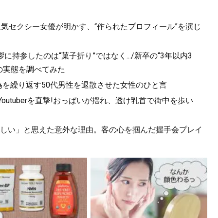
人気セクシー女優が明かす、“作られたプロフィール”を演じ
持参したのは“菓子折り”ではなく.../新卒の“3年以内3
の実態を調べてみた
為を繰り返す50代男性を退散させた女性のひと言
utuberを直撃!おっぱいが揺れ、透け乳首で街中を歩い
しい」と思えた意外な理由。客の心を掴んだ握手会プレイ