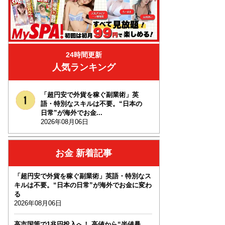
24時間更新
人気ランキング
「超円安で外貨を稼ぐ副業術」英
語・特別なスキルは不要。“日本の
日常”が海外でお金...
2026年08月06日
お金 新着記事
「超円安で外貨を稼ぐ副業術」英語・特別なス
キルは不要。“日本の日常”が海外でお金に変わ
る
2026年08月06日
高市国策で1兆円投入へ！ 高値から“半値暴