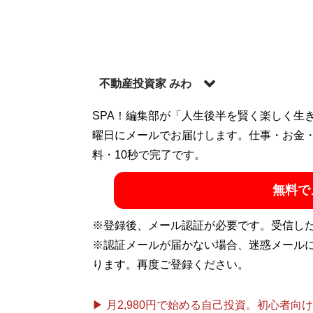
不動産投資家 みわ
福岡県北九州を中心に築古戸建てやアパー
SPA！編集部が「人生後半を賢く楽しく生
たが、20代で不動産投資を開始。有望な築
曜日にメールでお届けします。仕事・お金
物件へと変貌させて現在は総資産1億円超、年
料・10秒で完了です。
わ塾
」
無料で
記事一覧へ
※登録後、メール認証が必要です。受信し
※認証メールが届かない場合、迷惑メール
ります。再度ご登録ください。
▶ 月2,980円で始める自己投資。初心者向けch