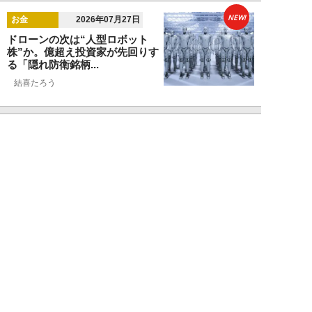
NEW!
お金
2026年07月27日
ドローンの次は“人型ロボット
株”か。億超え投資家が先回りす
る「隠れ防衛銘柄...
結喜たろう
NEW!
お金
2026年07月27日
父の遺産5000万円で兄弟が絶縁
「長男だから」「介護したのは
私」家族が“争...
渡辺智
NEW!
お金
2026年07月22日
元銀行員が明かす「お金持ちほど
やらないこと」本当に豊かな人に
は“共通点”が...
渡辺智