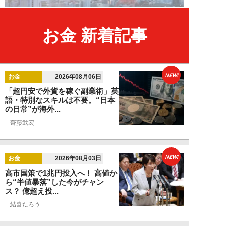
お金 新着記事
NEW!
お金
2026年08月06日
「超円安で外貨を稼ぐ副業術」英
語・特別なスキルは不要。“日本
の日常”が海外...
齊藤武宏
NEW!
お金
2026年08月03日
高市国策で1兆円投入へ！ 高値か
ら“半値暴落”した今がチャン
ス？ 億超え投...
結喜たろう