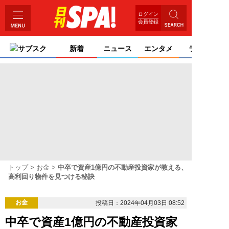
ログイン
会員登録
サブスク
新着
ニュース
エンタメ
ライフ
トップ
お金
中卒で資産1億円の不動産投資家が教える、
高利回り物件を見つける秘訣
お金
投稿日：2024年04月03日 08:52
中卒で資産1億円の不動産投資家