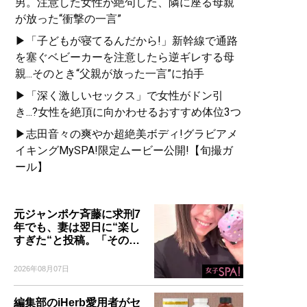
男。注意した女性が絶句した、隣に座る母親
が放った“衝撃の一言”
▶「子どもが寝てるんだから!」新幹線で通路
を塞ぐベビーカーを注意したら逆ギレする母
親...そのとき“父親が放った一言”に拍手
▶「深く激しいセックス」で女性がドン引
き...?女性を絶頂に向かわせるおすすめ体位3つ
▶志田音々の爽やか超絶美ボディ!グラビアメ
イキングMySPA!限定ムービー公開!【旬撮ガ
ール】
元ジャンポケ斉藤に求刑7
年でも、妻は翌日に“楽し
すぎた“と投稿。「その…
2026年08月07日
編集部のiHerb愛用者がセ