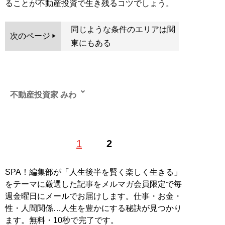
ることが不動産投資で生き残るコツでしょう。
同じような条件のエリアは関
次のページ
東にもある
不動産投資家 みわ
福岡県北九州を中心に築古戸建てやアパートを所有する
1
2
不動産投資家。中卒で食品加工工場で働いていたが、20
代で不動産投資を開始。有望な築古物件を見定め、最低
限のDIYによって低コストで高利回りの物件へと変貌さ
SPA！編集部が「人生後半を賢く楽しく生きる」
せて現在は総資産1億円超、年間不動産収入約4600万円
をテーマに厳選した記事をメルマガ会員限定で毎
を稼いでいる。公式LINE「
DIYみわ塾
」
週金曜日にメールでお届けします。仕事・お金・
性・人間関係…人生を豊かにする秘訣が見つかり
記事一覧へ
ます。無料・10秒で完了です。