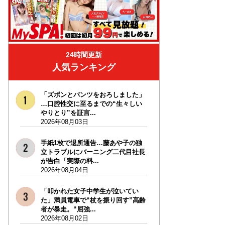
24時間更新
人気ランキング
「ズボンとパンツをおろしました」
…口腔性交に至るまでの“生々しい
やりとり”を証言...
2026年08月03日
手紙1枚で退所通告…藤あや子の独
立トラブルにバーニング二代目社長
が告白「実際の料...
2026年08月04日
「叩かれた女子中学生が泣いてい
た」満員電車で“杖を振り回す”高齢
者が暴走。“屈強...
2026年08月02日