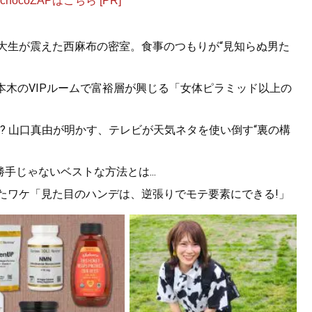
ocoZAPはこちら [PR]
女子大生が震えた西麻布の密室。食事のつもりが“見知らぬ男た
六本木のVIPルームで富裕層が興じる「女体ピラミッド以上の
? 山口真由が明かす、テレビが天気ネタを使い倒す“裏の構
勝手じゃないベストな方法とは...
できたワケ「見た目のハンデは、逆張りでモテ要素にできる!」