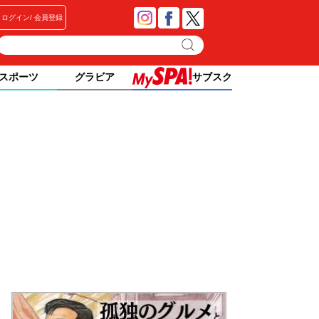
ログイン
会員登録
スポーツ
グラビア
サブスク