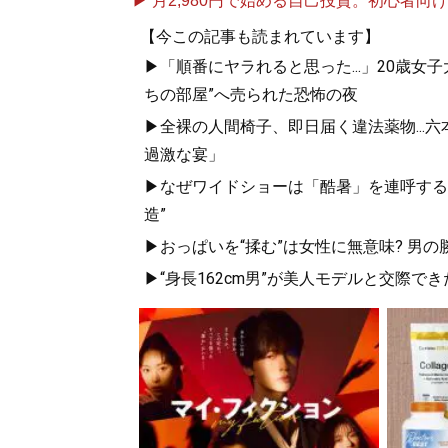
▶ 月2,980円で始める自己投資。初心者向けch
【今この記事も読まれています】
▶「順番にヤラれると思った...」20歳
ちの部屋”へ売られた恐怖の夜
▶全裸の人間椅子、即日届く違法薬物...
過激な宴」
▶なぜワイドショーは「酷暑」を連呼する
造”
▶おっぱいを“揉む”は女性に無意味? 男の
▶“身長162cm男”が美人モデルと交際