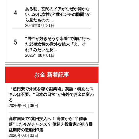
ある朝、玄関のドアがなぜか開かな
い…20代女性が“数センチの隙間”か
ら見たものの...
2026年07月31日
“男性が好きそうな水着”で海に行っ
た25歳女性の意外な結末「え、そ
れ？みたいな反...
2026年08月01日
お金 新着記事
「超円安で外貨を稼ぐ副業術」英語・特別なス
キルは不要。“日本の日常”が海外でお金に変わ
る
2026年08月06日
高市国策で1兆円投入へ！ 高値から“半値暴
落”した今がチャンス？ 億超え投資家が狙う爆
益期待の造船株3選
2026年08月03日