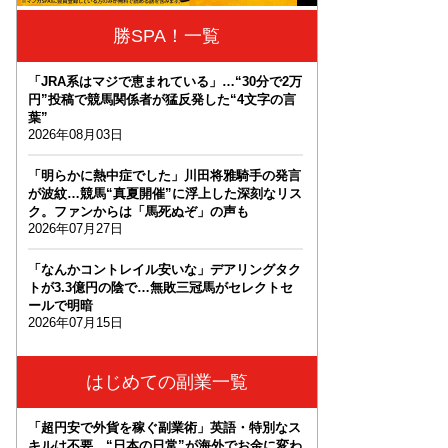
勝SPA！一覧
「JRA系はマジで恵まれている」…“30分で2万
円”投稿で競馬関係者が猛反発した“4文字の言
葉”
2026年08月03日
「明らかに熱中症でした」川田将雅騎手の発言
が波紋…競馬“真夏開催”に浮上した深刻なリス
ク。ファンからは「馬死ぬぞ」の声も
2026年07月27日
「なんかコントレイル安いな」デアリングタク
トが3.3億円の陰で…無敗三冠馬がセレクトセ
ールで明暗
2026年07月15日
はじめての副業一覧
「超円安で外貨を稼ぐ副業術」英語・特別なス
キルは不要。“日本の日常”が海外でお金に変わ