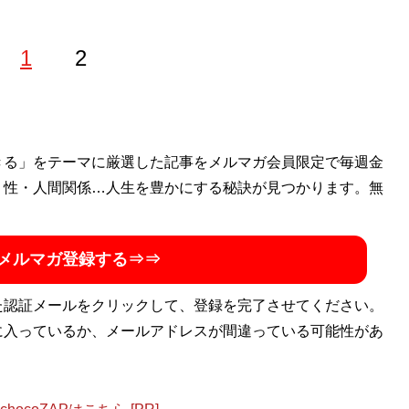
1
2
トを所有する不動産投資家。中卒で食品加工工場で働いてい
きる」をテーマに厳選した記事をメルマガ会員限定で毎週金
古物件を見定め、最低限のDIYによって低コストで高利回りの
・性・人間関係…人生を豊かにする秘訣が見つかります。無
間不動産収入約4600万円を稼いでいる。公式LINE「
DIYみ
メルマガ登録する⇒⇒
た認証メールをクリックして、登録を完了させてください。
に入っているか、メールアドレスが間違っている可能性があ