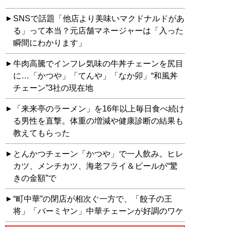
SNSで話題「他店より美味いマクドナルドがあ
る」って本当？元店舗マネージャーは「入った
瞬間にわかります」
牛肉高騰でインフレ気味の牛丼チェーンを尻目
に…「かつや」「てんや」「なか卯」“和風丼
チェーン”3社の現在地
「来来亭のラーメン」を16年以上毎日食べ続け
る男性を直撃。体重の増減や健康診断の結果も
教えてもらった
とんかつチェーン「かつや」で一人飲み。ヒレ
カツ、メンチカツ、海老フライ＆ビールが“驚
きの金額”で
“町中華”の閉店が相次ぐ一方で、「餃子の王
将」「バーミヤン」中華チェーンが好調のワケ