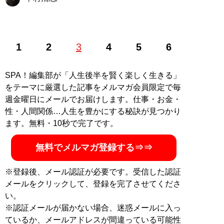
飲食店支援専門の中小企業診断士・行政書士。自らも調
1
2
3
4
5
6
理師免許を有し、過去には飲食店を経営。現在は中村コ
ンサルタント事務所代表として後継者問題など、事業承
継対策にも力を入れている。X（旧ツイッター）：
SPA！編集部が「人生後半を賢く楽しく生きる」
@kaisyasindan
をテーマに厳選した記事をメルマガ会員限定で毎
記事一覧へ
週金曜日にメールでお届けします。仕事・お金・
性・人間関係…人生を豊かにする秘訣が見つかり
ます。無料・10秒で完了です。
無料でメルマガ登録する⇒⇒
※登録後、メール認証が必要です。受信した認証
メールをクリックして、登録を完了させてくださ
い。
※認証メールが届かない場合、迷惑メールに入っ
ているか、メールアドレスが間違っている可能性