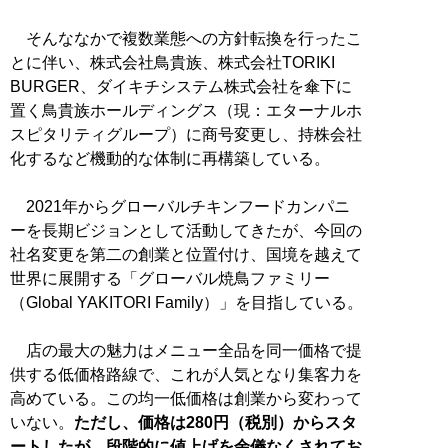
そんななかで複数業態への方針転換を行ったこ
とに伴い、株式会社鳥貴族、株式会社TORIKI
BURGER、ダイキチシステム株式会社を傘下に
置く鳥貴族ホールディングス（現：エターナルホ
スピタリティグループ）に商号変更し、持株会社
化するなど機動的な体制に再構築している。
2021年からグローバルチキンフードカンパニ
ーを長期ビジョンとして活動してきたが、今回の
社名変更を第二の創業と位置付け、国境を越えて
世界に展開する「グローバル焼鳥ファミリー
（Global YAKITORI Family）」を目指している。
店の最大の魅力はメニュー全品を同一価格で提
供する低価格路線で、これが人気となり集客力を
高めている。この均一低価格は創業から変わって
いない。
ただし、価格は280円（税別）からスタ
ートしたが、段階的に値上げを余儀なくされてお