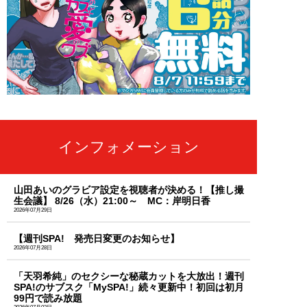
インフォメーション
山田あいのグラビア設定を視聴者が決める！【推し撮
生会議】 8/26（水）21:00～ MC：岸明日香
2026年07月29日
【週刊SPA! 発売日変更のお知らせ】
2026年07月28日
「天羽希純」のセクシーな秘蔵カットを大放出！週刊
SPA!のサブスク「MySPA!」続々更新中！初回は初月
99円で読み放題