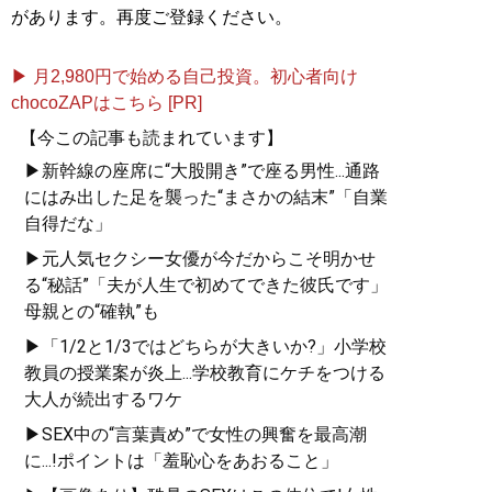
があります。再度ご登録ください。
▶ 月2,980円で始める自己投資。初心者向け
chocoZAPはこちら [PR]
【今この記事も読まれています】
▶新幹線の座席に“大股開き”で座る男性...通路
にはみ出した足を襲った“まさかの結末”「自業
自得だな」
▶元人気セクシー女優が今だからこそ明かせ
る“秘話”「夫が人生で初めてできた彼氏です」
母親との“確執”も
▶「1/2と1/3ではどちらが大きいか?」小学校
教員の授業案が炎上...学校教育にケチをつける
大人が続出するワケ
▶SEX中の“言葉責め”で女性の興奮を最高潮
に...!ポイントは「羞恥心をあおること」