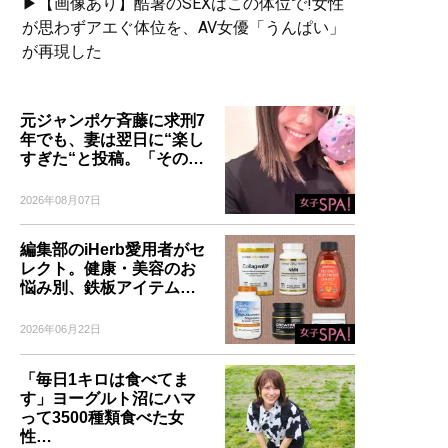
▶【画像あり】酷暑のSEXはこの体位で!女性
が思わずアエぐ体位を、AV女優「うんぱい」
が再現した
元ジャンポケ斉藤に求刑7
年でも、妻は翌日に“楽し
すぎた“と投稿。「その…
2026年08月07日
編集部のiHerb愛用者がセ
レクト。健康・美容のお
悩み別、鉄板アイテム…
2026年06月22日
「毎日1キロは食べてま
す」ヨーグルト沼にハマ
って3500種類食べた女
性…