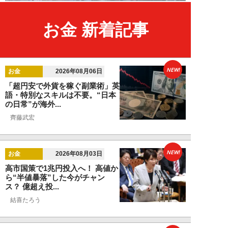
お金 新着記事
NEW!
お金
2026年08月06日
「超円安で外貨を稼ぐ副業術」英
語・特別なスキルは不要。“日本
の日常”が海外...
齊藤武宏
NEW!
お金
2026年08月03日
高市国策で1兆円投入へ！ 高値か
ら“半値暴落”した今がチャン
ス？ 億超え投...
結喜たろう