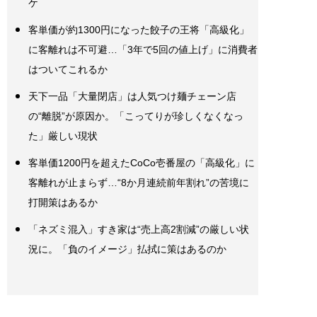
ケ
客単価が約1300円になった餃子の王将「高級化」
に客離れは不可避…「3年で5回の値上げ」に消費者
はついてこれるか
天下一品「大量閉店」は人気つけ麺チェーン店
の“離脱”が原因か。「こってりが珍しくなくなっ
た」厳しい現状
客単価1200円を超えたCoCo壱番屋の「高級化」に
客離れが止まらず…“8か月連続前年割れ”の苦境に
打開策はあるか
「ネズミ混入」すき家は“売上高2割減”の厳しい状
況に。「負のイメージ」払拭に策はあるのか