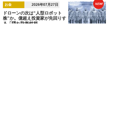
NEW!
お金
2026年07月27日
ドローンの次は“人型ロボット
株”か。億超え投資家が先回りす
る「隠れ防衛銘柄...
結喜たろう
NEW!
お金
2026年07月27日
父の遺産5000万円で兄弟が絶縁
「長男だから」「介護したのは
私」家族が“争...
渡辺智
NEW!
お金
2026年07月22日
元銀行員が明かす「お金持ちほど
やらないこと」本当に豊かな人に
は“共通点”が...
渡辺智