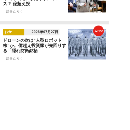
ス？ 億超え投...
結喜たろう
NEW!
お金
2026年07月27日
ドローンの次は“人型ロボット
株”か。億超え投資家が先回りす
る「隠れ防衛銘柄...
結喜たろう
NEW!
お金
2026年07月27日
父の遺産5000万円で兄弟が絶縁
「長男だから」「介護したのは
私」家族が“争...
渡辺智
NEW!
お金
2026年07月22日