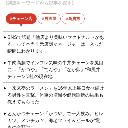
【関連キーワードから記事を探す】
チェーン店
居酒屋
鳥貴族
SNSで話題「他店より美味いマクドナルドがあ
る」って本当？元店舗マネージャーは「入った
瞬間にわかります」
牛肉高騰でインフレ気味の牛丼チェーンを尻目
に…「かつや」「てんや」「なか卯」“和風丼
チェーン”3社の現在地
「来来亭のラーメン」を16年以上毎日食べ続け
る男性を直撃。体重の増減や健康診断の結果も
教えてもらった
とんかつチェーン「かつや」で一人飲み。ヒレ
カツ、メンチカツ、海老フライ＆ビールが“驚
きの金額”で