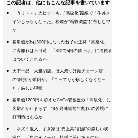
この記者は、他にもこんな記事を書いています
「うまトマ」大ヒットも…“高級化”路線で「牛丼メ
インじゃなくなった」松屋が“増収減益”に苦しむワ
ケ
客単価が約1300円になった餃子の王将「高級化」
に客離れは不可避…「3年で5回の値上げ」に消費者
はついてこれるか
天下一品「大量閉店」は人気つけ麺チェーン店
の“離脱”が原因か。「こってりが珍しくなくなっ
た」厳しい現状
客単価1200円を超えたCoCo壱番屋の「高級化」に
客離れが止まらず…“8か月連続前年割れ”の苦境に
打開策はあるか
「ネズミ混入」すき家は“売上高2割減”の厳しい状
況に。「負のイメージ」払拭に策はあるのか