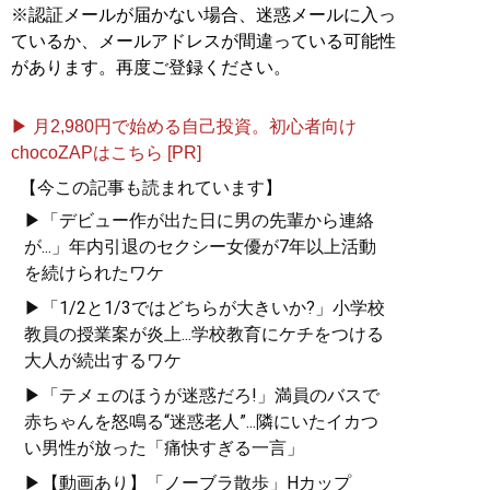
※認証メールが届かない場合、迷惑メールに入っ
ているか、メールアドレスが間違っている可能性
があります。再度ご登録ください。
▶ 月2,980円で始める自己投資。初心者向け
chocoZAPはこちら [PR]
【今この記事も読まれています】
▶「デビュー作が出た日に男の先輩から連絡
が...」年内引退のセクシー女優が7年以上活動
を続けられたワケ
▶「1/2と1/3ではどちらが大きいか?」小学校
教員の授業案が炎上...学校教育にケチをつける
大人が続出するワケ
▶「テメェのほうが迷惑だろ!」満員のバスで
赤ちゃんを怒鳴る“迷惑老人”...隣にいたイカつ
い男性が放った「痛快すぎる一言」
▶【動画あり】「ノーブラ散歩」Hカップ