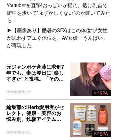
Youtuberを直撃!おっぱいが揺れ、透け乳首で
街中を歩いて“恥ずかしくない”のか聞いてみた
ら...
▶【画像あり】酷暑のSEXはこの体位で!女性
が思わずアエぐ体位を、AV女優「うんぱい」
が再現した
元ジャンポケ斉藤に求刑7
年でも、妻は翌日に“楽し
すぎた“と投稿。「その…
2026年08月07日
編集部のiHerb愛用者がセ
レクト。健康・美容のお
悩み別、鉄板アイテム…
2026年06月22日