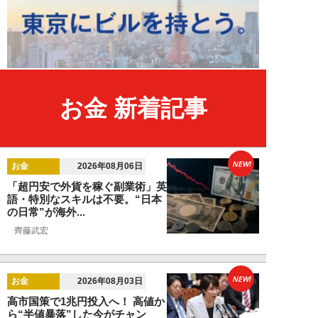
お金 新着記事
NEW!
お金
2026年08月06日
「超円安で外貨を稼ぐ副業術」英
語・特別なスキルは不要。“日本
の日常”が海外...
齊藤武宏
NEW!
お金
2026年08月03日
高市国策で1兆円投入へ！ 高値か
ら“半値暴落”した今がチャン