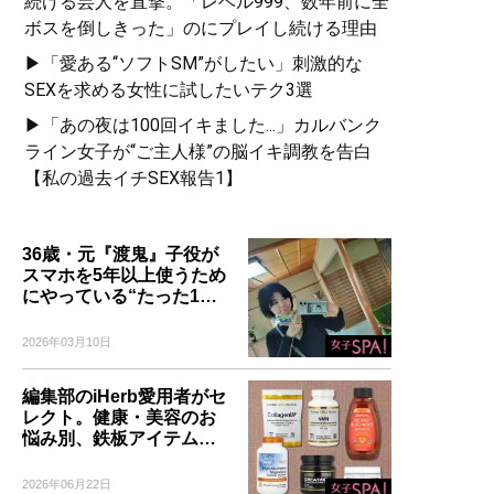
続ける芸人を直撃。「レベル999、数年前に全
ボスを倒しきった」のにプレイし続ける理由
▶「愛ある“ソフトSM”がしたい」刺激的な
SEXを求める女性に試したいテク3選
▶「あの夜は100回イキました...」カルバンク
ライン女子が“ご主人様”の脳イキ調教を告白
【私の過去イチSEX報告1】
36歳・元『渡鬼』子役が
スマホを5年以上使うため
にやっている“たった1…
2026年03月10日
編集部のiHerb愛用者がセ
レクト。健康・美容のお
悩み別、鉄板アイテム…
2026年06月22日