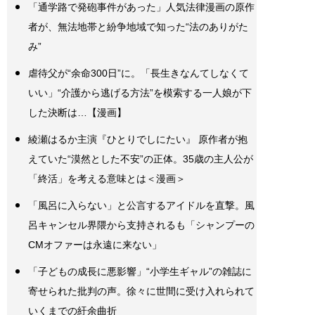
「通学路で発砲事件があった」人気法律漫画の原作
者が、無法地帯と紛争地域で知った“法のありがた
み”
虐待父が“余命300日”に。「長生きなんてしなくて
いい」“介護から逃げる方法”を模索する一人娘が下
した決断は…【漫画】
綾瀬はるか主演『ひとりでしにたい』 原作者が抱
えていた“漠然とした不安”の正体。35歳の主人公が
「終活」を考える意味とは＜漫画＞
「風呂に入らない」と公言するアイドルを直撃。風
呂キャンセル界隈から支持されるも「シャンプーの
CMオファーは永遠に来ない」
「子どもの成長に悪影響」“小学生ギャル”の雑誌に
寄せられた批判の声。徐々に世間に受け入れられて
いくまでの紆余曲折