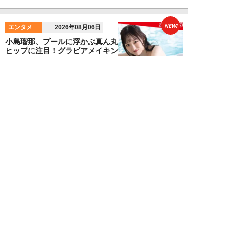
NEW!
エンタメ
2026年08月06日
小島瑠那、プールに浮かぶ真ん丸
ヒップに注目！グラビアメイキン
グMySPA!...
NEW!
エンタメ
2026年08月06日
unFinale Tokyo・小島瑠那、8年
ぶりグラビアで魅せた“えちえ
ち...
吉岡 俊
NEW!
エンタメ
2026年08月05日
東雲うみ、グラビアメイキング
MySPA!限定ムービー公開！【見
れば元気にな...