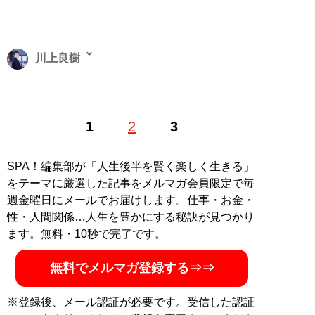
川上良樹
エンタメ好きなフリーライター。クリエイターやアイド
1
2
3
ルなどのプロモーション取材を手掛ける。ワンドリンク
制のライブが好き。
記事一覧へ
SPA！編集部が「人生後半を賢く楽しく生きる」
をテーマに厳選した記事をメルマガ会員限定で毎
週金曜日にメールでお届けします。仕事・お金・
性・人間関係…人生を豊かにする秘訣が見つかり
ます。無料・10秒で完了です。
無料でメルマガ登録する⇒⇒
※登録後、メール認証が必要です。受信した認証