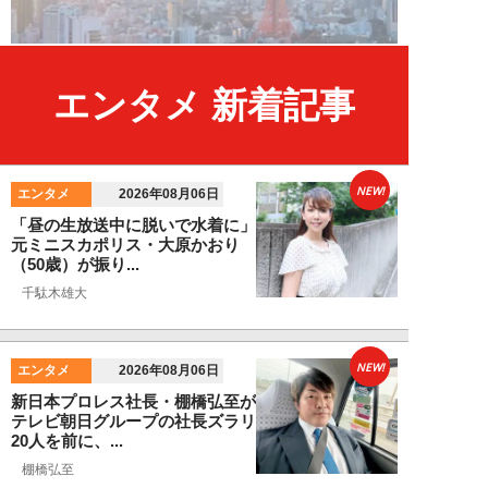
エンタメ 新着記事
NEW!
エンタメ
2026年08月06日
「昼の生放送中に脱いで水着に」
元ミニスカポリス・大原かおり
（50歳）が振り...
千駄木雄大
NEW!
エンタメ
2026年08月06日
新日本プロレス社長・棚橋弘至が
テレビ朝日グループの社長ズラリ
20人を前に、...
棚橋弘至