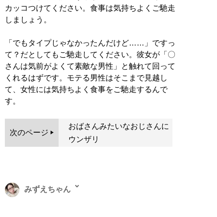
カッコつけてください。食事は気持ちよくご馳走
しましょう。
「でもタイプじゃなかったんだけど……」ですっ
て？だとしてもご馳走してください。彼女が「〇
さんは気前がよくて素敵な男性」と触れて回って
くれるはずです。モテる男性はそこまで見越し
て、女性には気持ちよく食事をご馳走するんで
す。
おばさんみたいなおじさんに
次のページ
ウンザリ
みずえちゃん