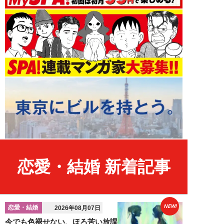
恋愛・結婚 新着記事
NEW!
恋愛・結婚
2026年08月07日
今でも色褪せない、ほろ苦い放課