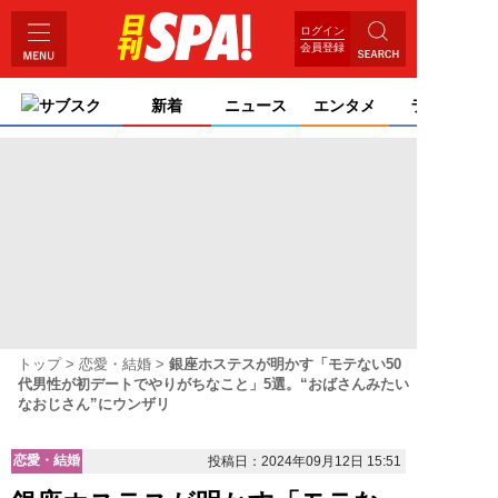
ログイン
会員登録
サブスク
新着
ニュース
エンタメ
ライフ
トップ
恋愛・結婚
銀座ホステスが明かす「モテない50
代男性が初デートでやりがちなこと」5選。“おばさんみたい
なおじさん”にウンザリ
恋愛・結婚
投稿日：2024年09月12日 15:51