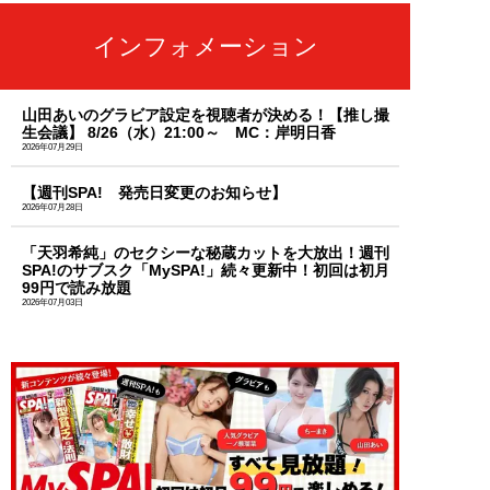
インフォメーション
山田あいのグラビア設定を視聴者が決める！【推し撮
生会議】 8/26（水）21:00～ MC：岸明日香
2026年07月29日
【週刊SPA! 発売日変更のお知らせ】
2026年07月28日
「天羽希純」のセクシーな秘蔵カットを大放出！週刊
SPA!のサブスク「MySPA!」続々更新中！初回は初月
99円で読み放題
2026年07月03日