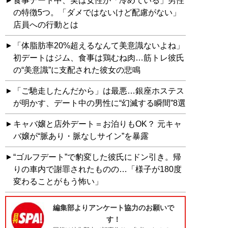
食事デート中、実は女性が「冷めている」男性
の特徴5つ。「ダメではないけど配慮がない」
店員への行動とは
「体脂肪率20%超えるなんて美意識ないよね」
初デートはジム、食事は鶏むね肉…筋トレ彼氏
の“美意識”に支配された彼女の悲鳴
「ご馳走したんだから」は最悪…銀座ホステス
が明かす、デート中の男性に“幻滅する瞬間”8選
キャバ嬢と店外デート＝お泊りもOK？ 元キャ
バ嬢が“脈あり・脈なしサイン”を暴露
“ゴルフデート”で豹変した彼氏にドン引き。帰
りの車内で謝罪されたものの…「様子が180度
変わることがもう怖い」