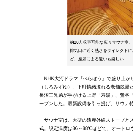
約20人収容可能な広々サウナ室
排気口に近く熱さをダイレクトに
ど、座席による違いも楽しい
NHK大河ドラマ『べらぼう』で盛り上が
（しろみずゆ）。下町情緒溢れる老舗銭湯だ
長沼三兄弟が手がける上野「寿湯」、鶯谷
ープンした。最新設備を引っ提げ、サウナ
サウナ室は、大型の遠赤外線ストーブとス
式。設定温度は86～88℃ほどで、オート