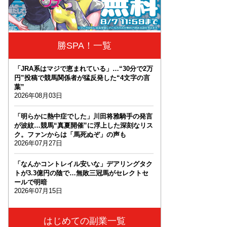
勝SPA！一覧
「JRA系はマジで恵まれている」…“30分で2万
円”投稿で競馬関係者が猛反発した“4文字の言
葉”
2026年08月03日
「明らかに熱中症でした」川田将雅騎手の発言
が波紋…競馬“真夏開催”に浮上した深刻なリス
ク。ファンからは「馬死ぬぞ」の声も
2026年07月27日
「なんかコントレイル安いな」デアリングタク
トが3.3億円の陰で…無敗三冠馬がセレクトセ
ールで明暗
2026年07月15日
はじめての副業一覧