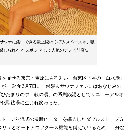
。サウナに集中できる最上段のくぼみスペースや、吸
感じられる“ベスポジ”として人気のテレビ前席な
りを見せる東京・吉原にも程近い、台東区下谷の「白水湯」
が、’24年3月7日に、銭湯＆サウナファンにはおなじみの、
「ひだまりの泉 萩の湯」の系列銭湯としてリニューアルオ
特化型銭湯に生まれ変わった。
トーン対流式の最新ヒーターを導入したダブルストーブ方
ロウリュとオートアウフグース機能を備えているため、十分な