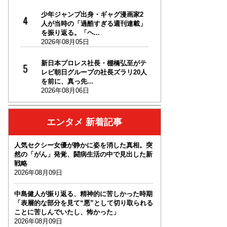
少年ジャンプ出身・ギャグ漫画家2
人が当時の「過酷すぎる週刊連載」
を振り返る。「ヘ...
2026年08月05日
新日本プロレス社長・棚橋弘至がテ
レビ朝日グループの社長ズラリ20人
を前に、真っ先...
2026年08月06日
エンタメ 新着記事
人気セクシー女優が静かに姿を消した真相。突
然の「がん」発覚、闘病生活の中で見出した新
戦略
2026年08月09日
中島健人が振り返る、精神的に苦しかった時期
「表層的な部分を見て“悪”として切り取られる
ことに苦しんでいたし、怖かった」
2026年08月09日