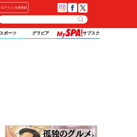
ログイン
会員登録
スポーツ
グラビア
サブスク