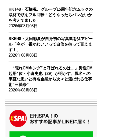
HKT48・石橋颯、グループ15周年記念ムックの
取材で頭をフル回転「どうやったらバレないか
を考えてました」
2026年08月08日
SKE48・太田彩夏が自身初の写真集を猛アピー
ル「今が一番かわいいって自信を持って言えま
す！」
2026年08月08日
「“隠れCMキング”と呼ばれるのは…」男性CM
起用4位・小倉史也（29）が明かす、異名への
率直な思いと有名企業から次々と選ばれる仕事
術“三箇条”
2026年08月08日