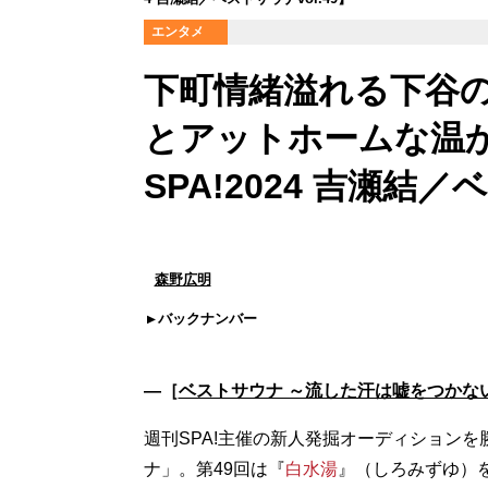
エンタメ
下町情緒溢れる下谷
とアットホームな温
SPA!2024 吉瀬結／
森野広明
バックナンバー
―［
ベストサウナ ～流した汗は嘘をつかな
週刊SPA!主催の新人発掘オーディションを勝
ナ」。第49回は『
白水湯
』（しろみずゆ）