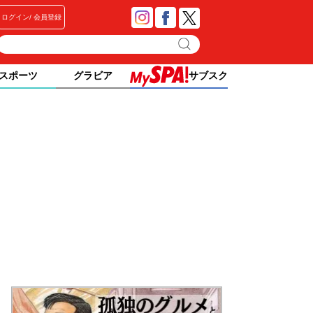
ログイン
会員登録
スポーツ
グラビア
サブスク