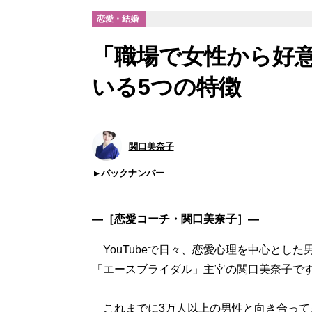
恋愛・結婚
「職場で女性から好
いる5つの特徴
関口美奈子
バックナンバー
―［
恋愛コーチ・関口美奈子
］―
YouTubeで日々、恋愛心理を中心とし
「エースブライダル」主宰の関口美奈子で
これまでに3万人以上の男性と向き合って