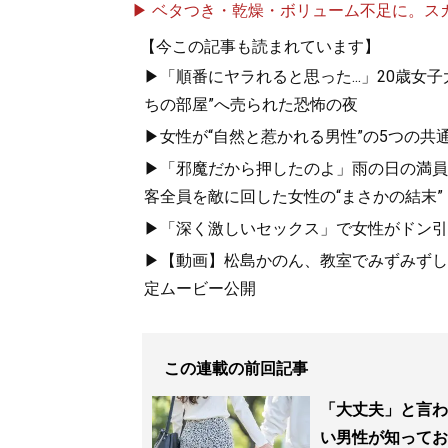
▶ ベタつき・乾燥・ボリューム不足に。スカル
【今この記事も読まれています】
▶「順番にヤラれると思った...」20歳
ちの部屋”へ売られた恐怖の夜
▶女性が“自然と惹かれる男性”の5つの
▶「邪魔だから押したのよ」雨の日の満員
『
「最初の男」
客全員を敵に回した女性の“まさかの結末”
ぶ男と女の新・
▶「深く激しいセックス」で女性がドン引き
男の浮気は副業
▶【動画】松島かのん、教室でみずみずしい
定ムービー公開
この連載の前回記事
「大丈夫」と言わ
記事一覧へ
い男性が知ってお