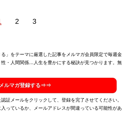
1
2
3
きる」をテーマに厳選した記事をメルマガ会員限定で毎週金
ル
」主宰。メンズ化粧品「ISIKI」開発ディレクター。オフィ
・性・人間関係…人生を豊かにする秘訣が見つかります。無
ouTubeチャンネル「
みなこの圧倒的モテ男TV
」は開設1年半
:
@sekiguchiminako
）
メルマガ登録する⇒⇒
勘違いする男、優しさを愛と勘違いする女 相手の本性を見抜
た認証メールをクリックして、登録を完了させてください。
トパートナーを見つける男と女の心理ルール
』
に入っているか、メールアドレスが間違っている可能性があ
合うベストパートナー」を見抜く全技術！