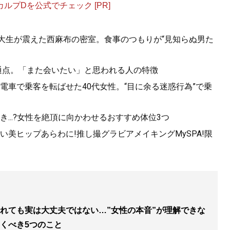
プDを公式でチェック [PR]
女子大生が震えた西麻布の密室。食事のつもりが“見知らぬ男た
共通点。「また会いたい」と思われる人の特徴
電車で乗客を転ばせた40代女性。“目に余る迷惑行為”で乗
になりたがる男、「最後の女」になりたがる女 夜の世界で学
心理大全
』
...?女性を絶頂に向かわせるおすすめ体位3つ
、女の浮気は転職活動？
美ヒップあらわに!推し撮グラビアメイキングMySPA!限
れても実は大丈夫ではない…”女性の本音”が理解できな
くべき5つのこと