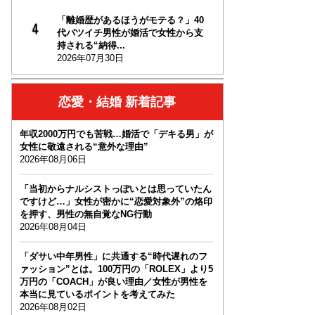
「離婚歴があるほうがモテる？」40
代バツイチ男性が婚活で女性から支
持される“納得...
2026年07月30日
恋愛・結婚 新着記事
年収2000万円でも苦戦…婚活で「デキる男」が
女性に敬遠される“意外な理由”
2026年08月06日
「当初からナルシストっぽいとは思っていたん
ですけど…」女性が密かに“恋愛対象外”の烙印
を押す、男性の無自覚なNG行動
2026年08月04日
「ダサい中年男性」に共通する“時代遅れのフ
ァッション”とは。100万円の「ROLEX」より5
万円の「COACH」が良い理由／女性が男性を
本当に見ているポイントを考えてみた
2026年08月02日