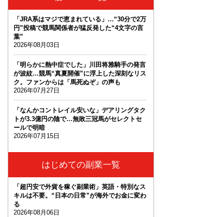
「JRA系はマジで恵まれている」…“30分で2万
円”投稿で競馬関係者が猛反発した“4文字の言
葉”
2026年08月03日
「明らかに熱中症でした」川田将雅騎手の発言
が波紋…競馬“真夏開催”に浮上した深刻なリス
ク。ファンからは「馬死ぬぞ」の声も
2026年07月27日
「なんかコントレイル安いな」デアリングタク
トが3.3億円の陰で…無敗三冠馬がセレクトセ
ールで明暗
2026年07月15日
はじめての副業一覧
「超円安で外貨を稼ぐ副業術」英語・特別なス
キルは不要。“日本の日常”が海外でお金に変わ
る
2026年08月06日