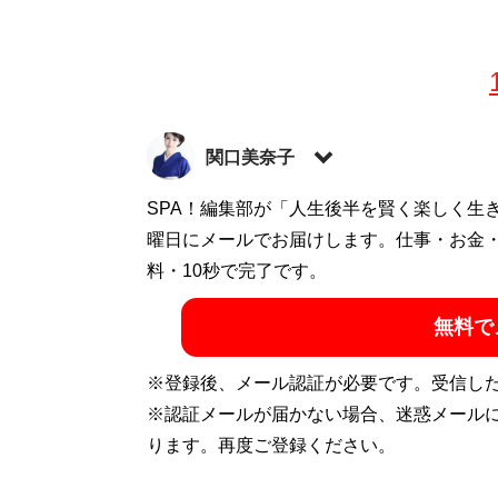
関口美奈子
恋愛コーチ。結婚相談所「
SPA！編集部が「人生後半を賢く楽しく生
エースブライダ
シャルサイト「
曜日にメールでお届けします。仕事・お金
sekiguchiminako.com
」。Y
で総再生数が5000万回を突破（Xアカウント
料・10秒で完了です。
無料で
『
気遣いを恋と
※登録後、メール認証が必要です。受信し
き、最高のベス
※認証メールが届かない場合、迷惑メール
ります。再度ご登録ください。
「本当に自分に