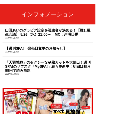
インフォメーション
山田あいのグラビア設定を視聴者が決める！【推し撮
生会議】 8/26（水）21:00～ MC：岸明日香
2026年07月29日
【週刊SPA! 発売日変更のお知らせ】
2026年07月28日
「天羽希純」のセクシーな秘蔵カットを大放出！週刊
SPA!のサブスク「MySPA!」続々更新中！初回は初月
99円で読み放題
2026年07月03日