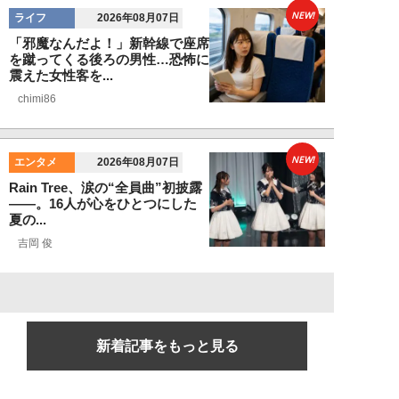
NEW!
ライフ
2026年08月07日
「邪魔なんだよ！」新幹線で座席
を蹴ってくる後ろの男性…恐怖に
震えた女性客を...
chimi86
NEW!
エンタメ
2026年08月07日
Rain Tree、涙の“全員曲”初披露
――。16人が心をひとつにした
夏の...
吉岡 俊
新着記事をもっと見る