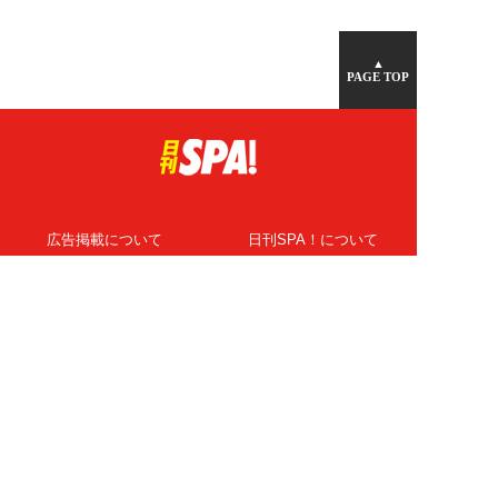
▲
PAGE TOP
広告掲載について
日刊SPA！について
ニュース提供先
PR記事一覧
ライター・執筆者募集
プライバシーポリシー
Cookie使用について
著作権について
運営会社
記事使用について
お問い合わせ
よくある質問