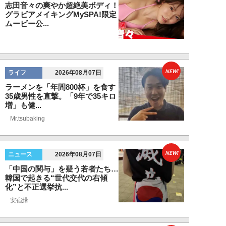
志田音々の爽やか超絶美ボディ！
グラビアメイキングMySPA!限定
ムービー公...
NEW!
ライフ
2026年08月07日
ラーメンを「年間800杯」を食す
35歳男性を直撃。「9年で35キロ
増」も健...
Mr.tsubaking
NEW!
ニュース
2026年08月07日
「中国の関与」を疑う若者たち…
韓国で起きる“世代交代の右傾
化”と不正選挙抗...
安宿緑