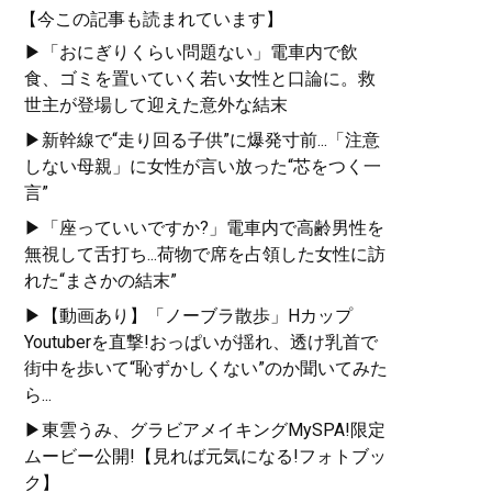
【今この記事も読まれています】
▶「おにぎりくらい問題ない」電車内で飲
食、ゴミを置いていく若い女性と口論に。救
世主が登場して迎えた意外な結末
▶新幹線で“走り回る子供”に爆発寸前...「注意
しない母親」に女性が言い放った“芯をつく一
言”
▶「座っていいですか?」電車内で高齢男性を
無視して舌打ち...荷物で席を占領した女性に訪
れた“まさかの結末”
▶【動画あり】「ノーブラ散歩」Hカップ
Youtuberを直撃!おっぱいが揺れ、透け乳首で
街中を歩いて“恥ずかしくない”のか聞いてみた
ら...
▶東雲うみ、グラビアメイキングMySPA!限定
ムービー公開!【見れば元気になる!フォトブッ
ク】