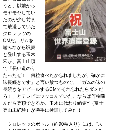
うと、以前から
モヤモヤしてい
たのが少し前ま
で放送していた
クロレッツの
CMだ。ガムを
噛みながら颯爽
と登山する玉木
宏が、富士山頂
で「長い道のり
だったぜ！ 何粒食べたか忘れましたが、確かに
味長続きです」と言い放つもので、「ガムの味の
長続きをアピールするCMでそれ忘れたらダメだ
ろ！」とテレビにツッコんでいた。ならば何粒噛
んだら登頂できるか、玉木に代わり編集Y（富士
登山未経験）が勝手に検証してみた！
クロレッツのボトル（約90粒入り）には、“ス