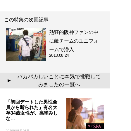
この特集の次回記事
熱狂的阪神ファンの中
に敵チームのユニフォ
ームで潜入
2013.08.24
バカバカしいことに本気で挑戦して
▲
みましたの一覧へ
「初回デートした男性全
員から断られた」有名大
卒34歳女性が、高望みし
な…
2026年08月08日