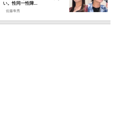
い。性同一性障...
佐藤隼秀
NEW!
ライフ
2026年08月08日
満員の新幹線で子供が「座りたい
～！」迷惑家族に困惑…周囲の乗
客が内心“スカ...
日刊SPA!取材班
NEW!
ライフ
2026年08月07日
自分が絶ってしまったもう一つの
人生を思いながら、限定50食の
ランチロース定...
カツセマサヒコ
NEW!
ライフ
2026年08月07日