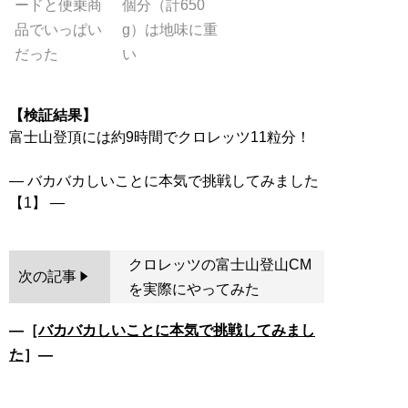
ードと便乗商
個分（計650
品でいっぱい
g）は地味に重
だった
い
【検証結果】
富士山登頂には約9時間でクロレッツ11粒分！
― バカバカしいことに本気で挑戦してみました
クロレッツの富士山登山CM
次の記事
を実際にやってみた
―［
バカバカしいことに本気で挑戦してみまし
た
］―