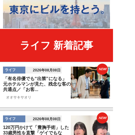
ライフ 新着記事
NEW!
ライフ
2026年08月08日
「有名俳優でも“出禁”になる」
元ホテルマンが見た、残念な客の
共通点／「お客...
オオサキサオリ
NEW!
ライフ
2026年08月08日
120万円かけて「豊胸手術」した
33歳男性を直撃「ゲイでもな