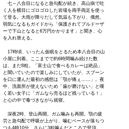
七～八合目になると急勾配が続き、高山病で吐
く人を横目にゴロゴロした岩場を両手両足を使っ
て登る。大雨が降りだして気温も下がり、俄然、
弱気になるもガイドから「保護されてブルドーザ
ーで下山となると6万円かかります」と聞き、心
を入れ替える。
17時頃、いったん仮眠をとるため本八合目の山
小屋に到着。ここまでで約6時間噛み続けた数
は、まだ8粒。「富士山で食べるカレーは絶品」
と聞いていたので楽しみにしていたが、スプーン
を口に運んだ最初の感想は「顎が痛ぇ……」。夜
中、洗面所が使えないため「歯が磨けない」と嘆
く若い女子に「ガムなら売るほど残っている！」
と心の中で毒づきながら就寝。
深夜2時、登山再開。ガム噛みも再開。顎の疲
労と急勾配で呼吸が上がり、噛むペースが落ちつ
つも4時10分、さらに3粒噛んだところで登頂。