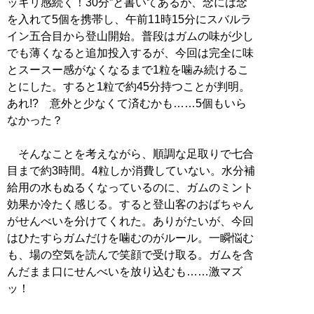
ッキリ感続く！30分”と書いてあるが、念には念
を入れて5個を携帯し、午前11時15分にスバルラ
イン五合目から登山開始。普段はガムの味が少し
でも薄くなると追加投入するが、今回は完全に味
とスースー感がなくなるまで1粒を噛み続けるこ
とにした。すると1粒で約45分持つことが判明。
あれ!? 意外と少なくて済むかも……5個もいら
なかった？
そんなことを考えながら、順調な足取りで七合
目まで約3時間。4粒しか消費していない。水分補
給用の水もぬるくなっているのに、ガムのミント
効果か冷たく感じる。すると登山客のおばちゃん
がせんべいを分けてくれた。ありがたいが、今回
はひたすらガムだけを噛むのがルール。一瞬悩む
も、場の空気を読んで笑顔で受け取る。ガムを含
んだまま口にせんべいを放り込むも……激マズ
ッ！