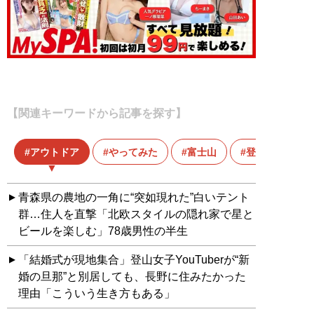
【関連キーワードから記事を探す】
アウトドア
やってみた
富士山
登山
青森県の農地の一角に“突如現れた”白いテント
群…住人を直撃「北欧スタイルの隠れ家で星と
ビールを楽しむ」78歳男性の半生
「結婚式が現地集合」登山女子YouTuberが“新
婚の旦那”と別居しても、長野に住みたかった
理由「こういう生き方もある」