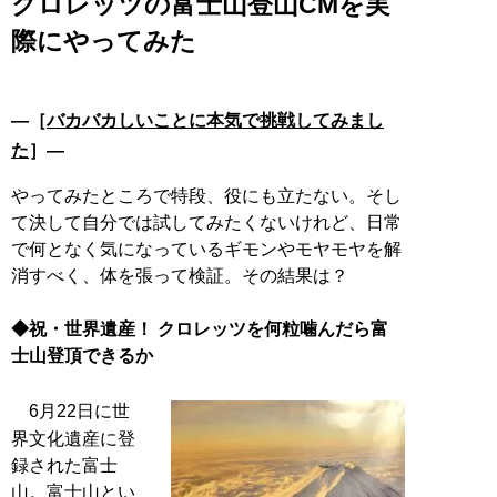
クロレッツの富士山登山CMを実
際にやってみた
―［
バカバカしいことに本気で挑戦してみまし
た
］―
やってみたところで特段、役にも立たない。そし
て決して自分では試してみたくないけれど、日常
で何となく気になっているギモンやモヤモヤを解
消すべく、体を張って検証。その結果は？
◆祝・世界遺産！ クロレッツを何粒噛んだら富
士山登頂できるか
6月22日に世
界文化遺産に登
録された富士
山。富士山とい