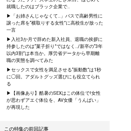
就職したのはブラック企業で...
▶「お姉さんじゃなくて...」バスで高齢男性に
譲った席を“横取りする女性”に高校生が放った
一言
▶入社3か月で辞めた新入社員、退職の挨拶に
持参したのは“菓子折り”ではなく.../新卒の“3年
以内3割”は本当か。厚労省データから早期離
職の実態を調べてみた
▶セックスで女性を満足させる“振動数”は1秒
に◯回。アダルトグッズ選びにも役立てられ
る
▶【画像あり】酷暑のSEXはこの体位で!女性
が思わずアエぐ体位を、AV女優「うんぱい」
が再現した
この特集の前回記事