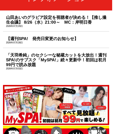
山田あいのグラビア設定を視聴者が決める！【推し撮
生会議】 8/26（水）21:00～ MC：岸明日香
2026年07月29日
【週刊SPA! 発売日変更のお知らせ】
2026年07月28日
「天羽希純」のセクシーな秘蔵カットを大放出！週刊
SPA!のサブスク「MySPA!」続々更新中！初回は初月
99円で読み放題
2026年07月03日