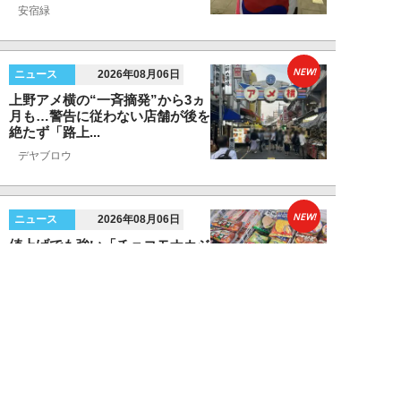
安宿緑
NEW!
ニュース
2026年08月06日
上野アメ横の“一斉摘発”から3ヵ
月も…警告に従わない店舗が後を
絶たず「路上...
デヤブロウ
NEW!
ニュース
2026年08月06日
値上げでも強い「チョコモナカジ
ャンボ」に対し、「パピコ」は減
収…「定番アイ...
不破聡
NEW!
ニュース
2026年08月05日
なぜワイドショーは「酷暑」を連