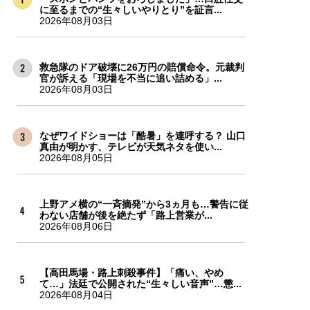
に至るまでの“生々しいやりとり”を証言...
2026年08月03日
救急隊のドア破壊に26万円の賠償命令。元裁判
官が訴える「現場を不当に追い詰める」...
2026年08月03日
なぜワイドショーは「酷暑」を連呼する？ 山口
真由が明かす、テレビが天気ネタを使い...
2026年08月05日
上野アメ横の“一斉摘発”から3ヵ月も…警告に従
わない店舗が後を絶たず「路上営業が...
2026年08月06日
【高田馬場・路上刺殺事件】「痛い、やめ
て…」法廷で公開された“生々しい音声”…懲...
2026年08月04日