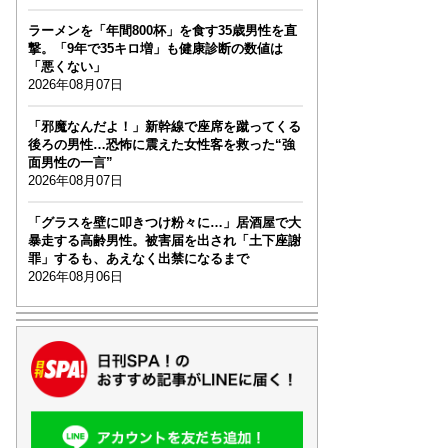
ラーメンを「年間800杯」を食す35歳男性を直
撃。「9年で35キロ増」も健康診断の数値は
「悪くない」
2026年08月07日
「邪魔なんだよ！」新幹線で座席を蹴ってくる
後ろの男性…恐怖に震えた女性客を救った“強
面男性の一言”
2026年08月07日
「グラスを壁に叩きつけ粉々に…」居酒屋で大
暴走する高齢男性。被害届を出され「土下座謝
罪」するも、あえなく出禁になるまで
2026年08月06日