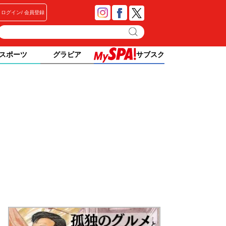
ログイン
会員登録
スポーツ
グラビア
サブスク