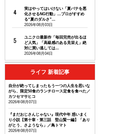
実はやってはいけない「夏バテを悪
化させるNG行動」…プロがすすめ
る“夏のダルさ”...
2026年08月03日
ユニクロ最新作「毎回完売が出るほ
ど人気」「高級感のある見栄え」絶
対に買い逃しては...
2026年08月04日
ライフ 新着記事
自分が絶ってしまったもう一つの人生を思いな
がら、限定50食のランチロース定食を食べた／
カツセマサヒコ
2026年08月07日
『まだおじさんじゃない』現代中年 惑いまく
り小説【第十章・第三話 堅山賢一編】「あり
がとう、さようなら」／鳥トマト
2026年08月07日