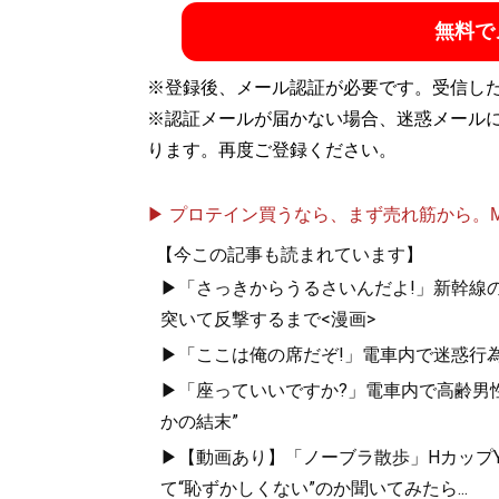
無料で
※登録後、メール認証が必要です。受信し
※認証メールが届かない場合、迷惑メール
ります。再度ご登録ください。
▶ プロテイン買うなら、まず売れ筋から。Mypr
【今この記事も読まれています】
▶「さっきからうるさいんだよ!」新幹線の
突いて反撃するまで<漫画>
▶「ここは俺の席だぞ!」電車内で迷惑行
▶「座っていいですか?」電車内で高齢男性
かの結末”
▶【動画あり】「ノーブラ散歩」HカップYo
て“恥ずかしくない”のか聞いてみたら...