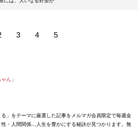
た背景には、大いなる野望が
2
3
4
5
を経て起業。「ワールド・ベースボール・クラシック
ツ・エンタメ・ニュース系メディアで連載企画・編集・取
ちゃん
」
nton
きる」をテーマに厳選した記事をメルマガ会員限定で毎週金
・性・人間関係…人生を豊かにする秘訣が見つかります。無