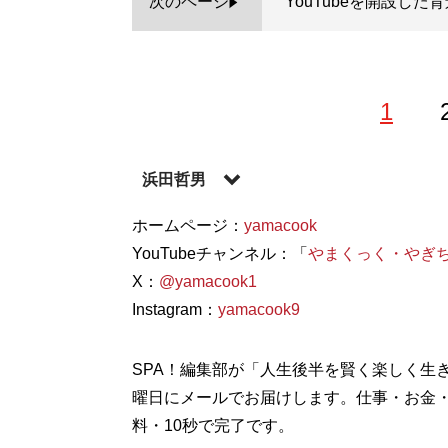
次のページ
YouTubeを開設し
1
浜田哲男
千葉県出身。専修大学を卒業後、広告業界
ホームページ：
yamacook
（WBC）」の取材をはじめ、複数のスポー
YouTubeチャンネル：「
やまくっく・やぎ
材・執筆に携わる。X（旧Twitter）：
X：
@yamacook1
@buhi
記事一覧へ
Instagram：
yamacook9
SPA！編集部が「人生後半を賢く楽しく生
曜日にメールでお届けします。仕事・お金
料・10秒で完了です。