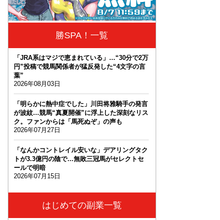
勝SPA！一覧
「JRA系はマジで恵まれている」…“30分で2万
円”投稿で競馬関係者が猛反発した“4文字の言
葉”
2026年08月03日
「明らかに熱中症でした」川田将雅騎手の発言
が波紋…競馬“真夏開催”に浮上した深刻なリス
ク。ファンからは「馬死ぬぞ」の声も
2026年07月27日
「なんかコントレイル安いな」デアリングタク
トが3.3億円の陰で…無敗三冠馬がセレクトセ
ールで明暗
2026年07月15日
はじめての副業一覧