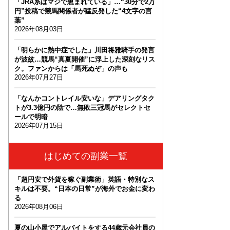
「JRA系はマジで恵まれている」…“30分で2万
円”投稿で競馬関係者が猛反発した“4文字の言
葉”
2026年08月03日
「明らかに熱中症でした」川田将雅騎手の発言
が波紋…競馬“真夏開催”に浮上した深刻なリス
ク。ファンからは「馬死ぬぞ」の声も
2026年07月27日
「なんかコントレイル安いな」デアリングタク
トが3.3億円の陰で…無敗三冠馬がセレクトセ
ールで明暗
2026年07月15日
はじめての副業一覧
「超円安で外貨を稼ぐ副業術」英語・特別なス
キルは不要。“日本の日常”が海外でお金に変わ
る
2026年08月06日
夏の山小屋でアルバイトをする44歳元会社員の