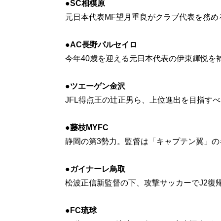
●SC相模原
元日本代表MF望月重良がクラブ代表を務め
●AC長野パルセイロ
今年40歳を迎える元日本代表の伊東輝悦を
●ツエーゲン金沢
JFL得点王の辻正男ら、上位進出を目指す
●藤枝MYFC
静岡の第3勢力。監督は「キャプテン翼」の
●ガイナーレ鳥取
松波正信新監督の下、攻撃サッカーでJ2復
●FC琉球