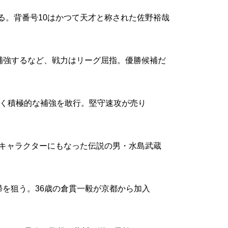
る。背番号10はかつて天才と称された佐野裕哉
補強するなど、戦力はリーグ屈指。優勝候補だ
べく積極的な補強を敢行。堅守速攻が売り
キャラクターにもなった伝説の男・水島武蔵
帰を狙う。36歳の倉貫一毅が京都から加入