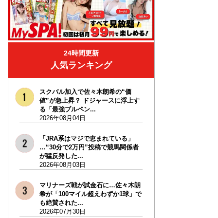
24時間更新
人気ランキング
スクバル加入で佐々木朗希の“価
値”が急上昇？ ドジャースに浮上す
る「最強ブルペン...
2026年08月04日
「JRA系はマジで恵まれている」
…“30分で2万円”投稿で競馬関係者
が猛反発した...
2026年08月03日
マリナーズ戦が試金石に…佐々木朗
希が「100マイル超えわずか1球」で
も絶賛された...
2026年07月30日