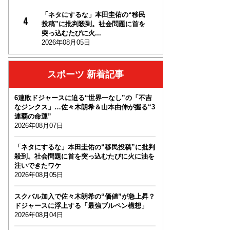
「ネタにするな」本田圭佑の“移民
投稿”に批判殺到。社会問題に首を
突っ込むたびに火...
2026年08月05日
スポーツ 新着記事
6連敗ドジャースに迫る“世界一なし”の「不吉
なジンクス」…佐々木朗希＆山本由伸が握る“3
連覇の命運”
2026年08月07日
「ネタにするな」本田圭佑の“移民投稿”に批判
殺到。社会問題に首を突っ込むたびに火に油を
注いできたワケ
2026年08月05日
スクバル加入で佐々木朗希の“価値”が急上昇？
ドジャースに浮上する「最強ブルペン構想」
2026年08月04日