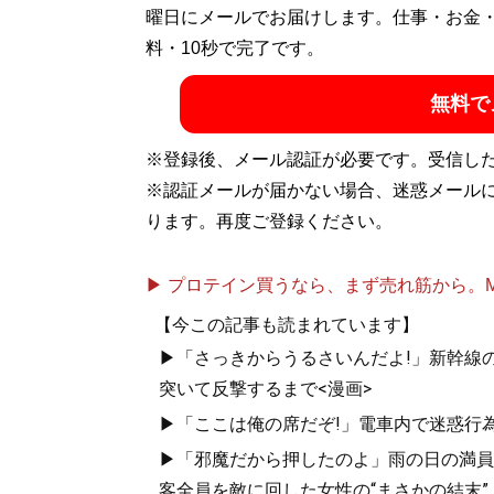
曜日にメールでお届けします。仕事・お金
料・10秒で完了です。
無料で
※登録後、メール認証が必要です。受信し
※認証メールが届かない場合、迷惑メール
ります。再度ご登録ください。
▶ プロテイン買うなら、まず売れ筋から。Mypr
【今この記事も読まれています】
▶「さっきからうるさいんだよ!」新幹線の
突いて反撃するまで<漫画>
▶「ここは俺の席だぞ!」電車内で迷惑行
▶「邪魔だから押したのよ」雨の日の満員
客全員を敵に回した女性の“まさかの結末”