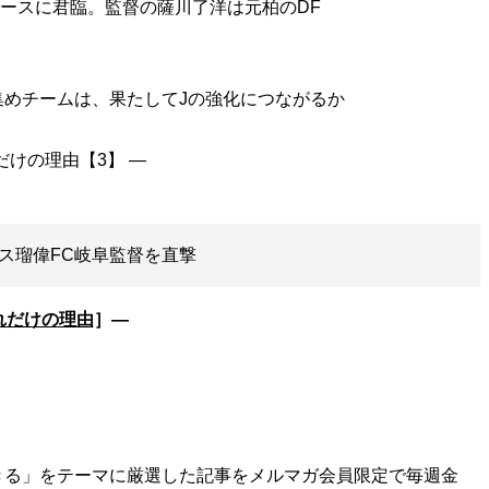
エースに君臨。監督の薩川了洋は元柏のDF
めチームは、果たしてJの強化につながるか
モス瑠偉FC岐阜監督を直撃
れだけの理由
］―
きる」をテーマに厳選した記事をメルマガ会員限定で毎週金