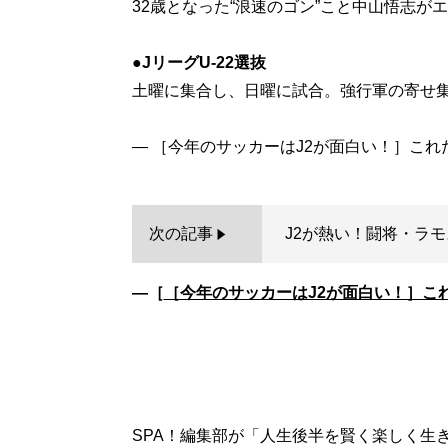
32歳となった“浪速のゴン”こと中山悟志が
●JリーグU-22選抜
土曜に集合し、日曜に試合。強行軍の寄せ集
次の記事
J2が熱い！闘将・ラ
―［
［今年のサッカーはJ2が面白い！］こ
SPA！編集部が「人生後半を賢く楽しく生