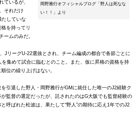
れているが、
岡野雅行オフィシャルブログ「野人は死なな
。それだけ
い！！」より
満たしていな
資格を持ってリ
チームのみだ。
、JリーグU-22選抜とされ、チーム編成の都合で各節ごとに
人を集めて試合に臨むとのこと。また、仮に昇格の資格を持
に順位の繰り上げはない。
を引退した野人・岡野雅行がGMに就任した唯一のJ2経験ク
事が監督の選定だったが、託されたのはG大阪でも監督経験の
と呼ばれた松波は、果たして“野人”の期待に応え1年でのJ2