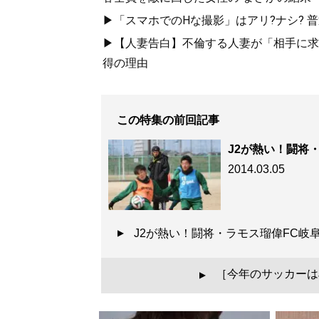
▶「スマホでのHな撮影」はアリ?ナシ? 普通
▶【人妻告白】不倫する人妻が「相手に求め
得の理由
この特集の前回記事
J2が熱い！闘将
2014.03.05
J2が熱い！闘将・ラモス瑠偉FC
［今年のサッカーは
▲