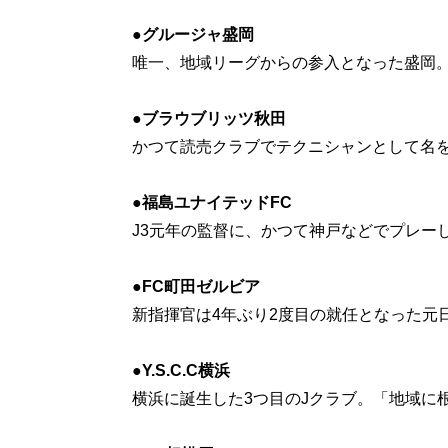
●グルージャ盛岡
唯一、地域リーグからの参入となった盛岡
●ブラウブリッツ秋田
かつて読売クラブでテクニシャンとして名
●福島ユナイテッドFC
J3元年の監督に、かつて神戸などでプレー
●FC町田ゼルビア
新指揮官は4年ぶり2度目の就任となった元
●Y.S.C.C横浜
横浜に誕生した3つ目のJクラブ。「地域に