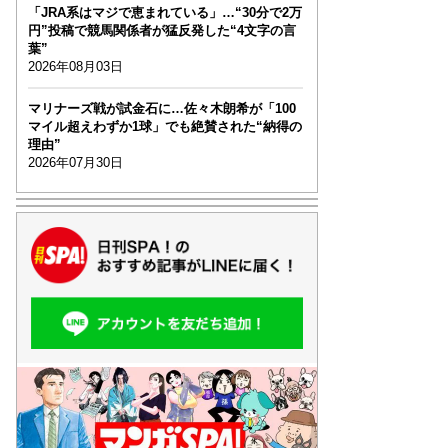
「JRA系はマジで恵まれている」…“30分で2万
円”投稿で競馬関係者が猛反発した“4文字の言
葉”
2026年08月03日
マリナーズ戦が試金石に…佐々木朗希が「100
マイル超えわずか1球」でも絶賛された“納得の
理由”
2026年07月30日