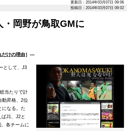
更新日：2014年03月07日 09:06
投稿日：2014年03月07日 09:02
人・岡野が鳥取GMに
れだけの理由
］―
ーとして、J3
総当たりで計
自動昇格、2位
とになる。た
ばJ1、J2と
別。各チームに