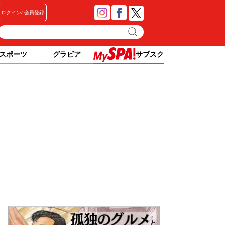
ログイン
会員登録
スポーツ
グラビア
サブスク