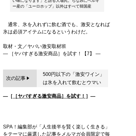
い味になります」と語る大場氏。ちなみにベルギ
ー産の「ユーロホップ」以外はすべて韓国産
通常、氷を入れずに飲む酒でも、激安となれば
氷は必須アイテムになるというわけだ。
取材・文／ヤバい激安取材班
500円以下の「激安ワイン」
次の記事
は氷を入れて飲むとウマい
―［
［ヤバすぎる激安商品］を試す！
］―
SPA！編集部が「人生後半を賢く楽しく生きる」
をテーマに厳選した記事をメルマガ会員限定で毎