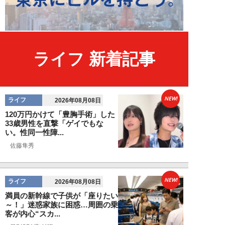
ライフ 新着記事
NEW!
ライフ
2026年08月08日
120万円かけて「豊胸手術」した
33歳男性を直撃「ゲイでもな
い。性同一性障...
佐藤隼秀
NEW!
ライフ
2026年08月08日
満員の新幹線で子供が「座りたい
～！」迷惑家族に困惑…周囲の乗
客が内心“スカ...