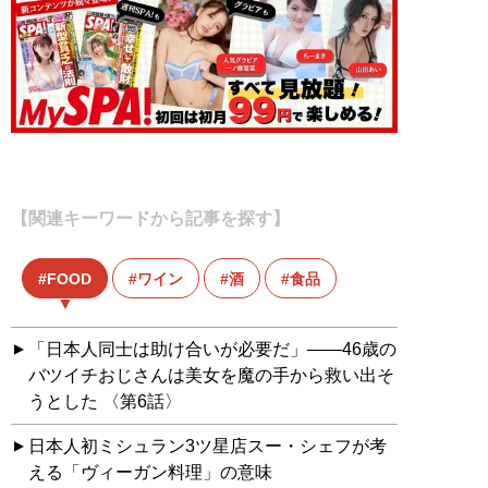
【関連キーワードから記事を探す】
FOOD
ワイン
酒
食品
「日本人同士は助け合いが必要だ」――46歳の
バツイチおじさんは美女を魔の手から救い出そ
うとした 〈第6話〉
日本人初ミシュラン3ツ星店スー・シェフが考
える「ヴィーガン料理」の意味