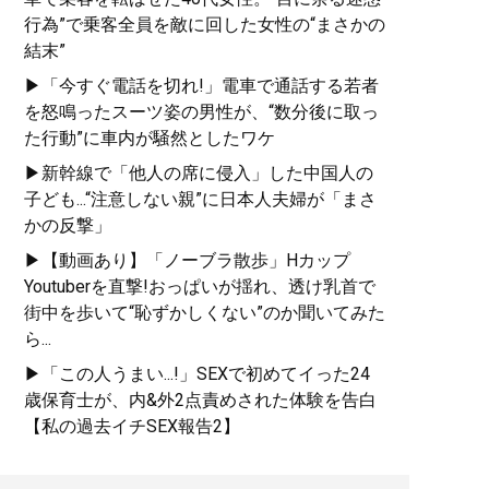
行為”で乗客全員を敵に回した女性の“まさかの
結末”
▶「今すぐ電話を切れ!」電車で通話する若者
を怒鳴ったスーツ姿の男性が、“数分後に取っ
た行動”に車内が騒然としたワケ
▶新幹線で「他人の席に侵入」した中国人の
子ども...“注意しない親”に日本人夫婦が「まさ
かの反撃」
▶【動画あり】「ノーブラ散歩」Hカップ
Youtuberを直撃!おっぱいが揺れ、透け乳首で
街中を歩いて“恥ずかしくない”のか聞いてみた
ら...
▶「この人うまい...!」SEXで初めてイった24
歳保育士が、内&外2点責めされた体験を告白
【私の過去イチSEX報告2】