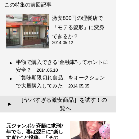
この特集の前回記事
激安800円の理髪店で
「モテる髪形」に変身
できるか？
2014.05.12
半額で購入できる“金融車”ってホントに
安全？
2014.05.10
「賞味期限切れ食品」をオークション
で大量購入してみた
2014.05.05
［ヤバすぎる激安商品］を試す！の
▲
一覧へ
元ジャンポケ斉藤に求刑7
年でも、妻は翌日に“楽し
すぎた“と投稿。「その…