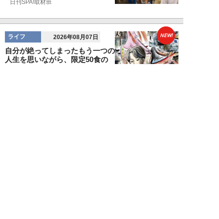
日刊SPA!取材班
NEW!
ライフ
2026年08月07日
自分が絶ってしまったもう一つの
人生を思いながら、限定50食の
ランチロース定...
カツセマサヒコ
NEW!
ライフ
2026年08月07日
『まだおじさんじゃない』現代中
年 惑いまくり小説【第十章・第
三話 堅山賢一...
鳥トマト
NEW!
ライフ
2026年08月07日
ラーメンを「年間800杯」を食す
35歳男性を直撃。「9年で35キロ