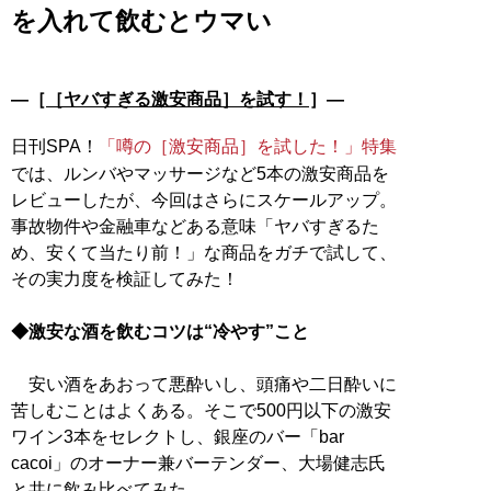
を入れて飲むとウマい
―［
［ヤバすぎる激安商品］を試す！
］―
日刊SPA！
「噂の［激安商品］を試した！」特集
では、ルンバやマッサージなど5本の激安商品を
レビューしたが、今回はさらにスケールアップ。
事故物件や金融車などある意味「ヤバすぎるた
め、安くて当たり前！」な商品をガチで試して、
その実力度を検証してみた！
◆激安な酒を飲むコツは“冷やす”こと
安い酒をあおって悪酔いし、頭痛や二日酔いに
苦しむことはよくある。そこで500円以下の激安
ワイン3本をセレクトし、銀座のバー「bar
cacoi」のオーナー兼バーテンダー、大場健志氏
と共に飲み比べてみた。