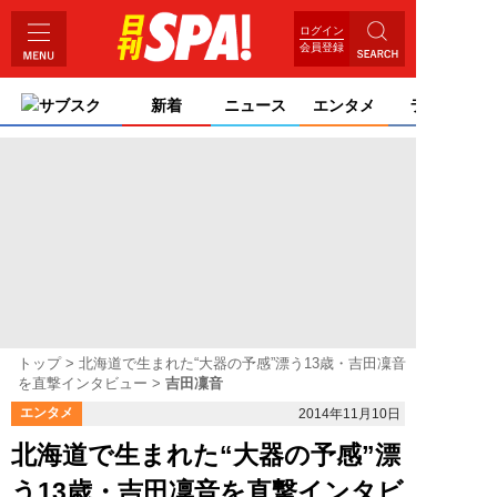
ログイン
会員登録
サブスク
新着
ニュース
エンタメ
ライフ
トップ
北海道で生まれた“大器の予感”漂う13歳・吉田凜音
を直撃インタビュー
吉田凜音
エンタメ
2014年11月10日
北海道で生まれた“大器の予感”漂
う13歳・吉田凜音を直撃インタビ