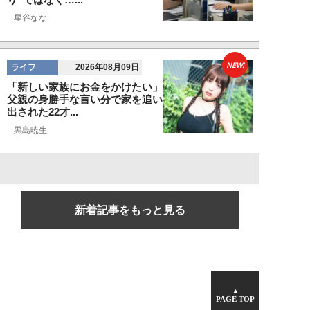
星谷なな
NEW!
ライフ
2026年08月09日
「新しい家族にお金をかけたい」
父親の身勝手な言い分で家を追い
出された22才...
黒島暁生
新着記事をもっと見る
▲
PAGE TOP