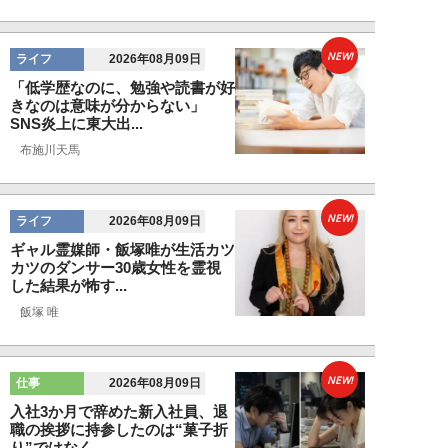
NEW!
ライフ
2026年08月09日
「低学歴なのに、勉強や読書が好
きなのは意味が分からない」
SNS炎上に東大出...
布施川天馬
NEW!
ライフ
2026年08月09日
ギャル霊媒師・飯塚唯が生活カツ
カツのダンサー30歳女性を霊視
した結果が怖す...
飯塚 唯
NEW!
仕事
2026年08月09日
入社3か月で辞めた新入社員、退
職の挨拶に持参したのは“菓子折
り”ではなく…...