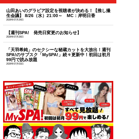
山田あいのグラビア設定を視聴者が決める！【推し撮
生会議】 8/26（水）21:00～ MC：岸明日香
2026年07月29日
【週刊SPA! 発売日変更のお知らせ】
2026年07月28日
「天羽希純」のセクシーな秘蔵カットを大放出！週刊
SPA!のサブスク「MySPA!」続々更新中！初回は初月
99円で読み放題
2026年07月03日