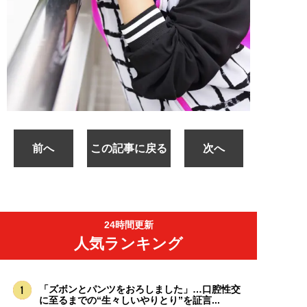
前へ
この記事に戻る
次へ
24時間更新
人気ランキング
「ズボンとパンツをおろしました」…口腔性交
に至るまでの“生々しいやりとり”を証言...