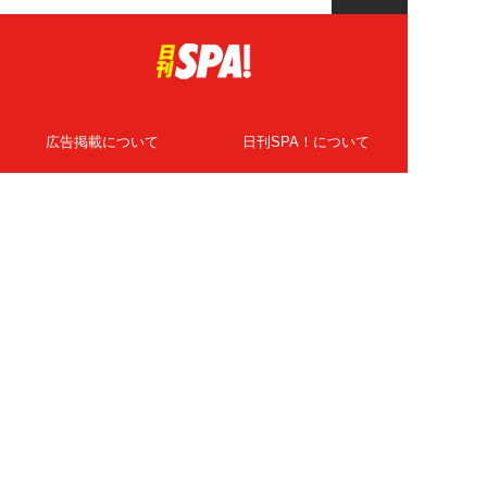
広告掲載について
日刊SPA！について
ニュース提供先
PR記事一覧
ライター・執筆者募集
プライバシーポリシー
Cookie使用について
著作権について
運営会社
記事使用について
お問い合わせ
よくある質問
扶桑社Webメディア