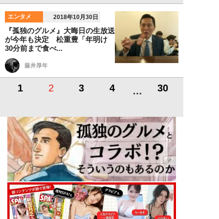
エンタメ
2018年10月30日
『孤独のグルメ』大晦日の生放送
が今年も決定 松重豊「年明け
30分前まで食べ...
藤井厚年
1
2
3
4
30
…