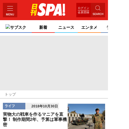
ログイン
会員登録
サブスク
新着
ニュース
エンタメ
ライフ
トップ
ライフ
2018年10月30日
実物大の戦車を作るマニアを直
撃！ 制作期間2年、予算は軍事機
密