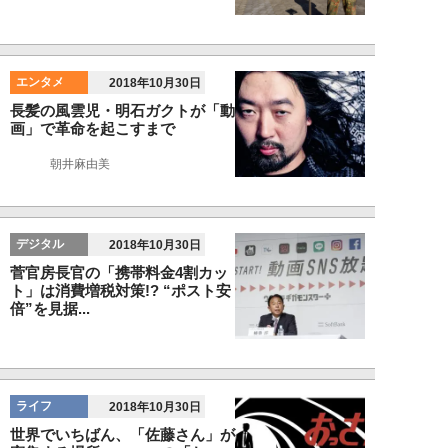
エンタメ
2018年10月30日
長髪の風雲児・明石ガクトが「動
画」で革命を起こすまで
朝井麻由美
デジタル
2018年10月30日
菅官房長官の「携帯料金4割カッ
ト」は消費増税対策!? “ポスト安
倍”を見据...
ライフ
2018年10月30日
世界でいちばん、「佐藤さん」が