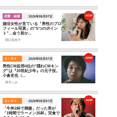
NEW!
恋愛・結婚
2026年08月07日
婚活女性が見ている「男性のプロ
フィール写真」の“5つのポイン
ト”…会う前か...
関口美奈子
NEW!
エンタメ
2026年08月07日
男性CM起用4位の“隠れCMキン
グ”は『20世紀少年』の元子役。
小倉史也（...
望月ふみ
NEW!
エンタメ
2026年08月07日
「牛丼2杯で満腹」だった男が
「1時間でラーメン35杯」完食で