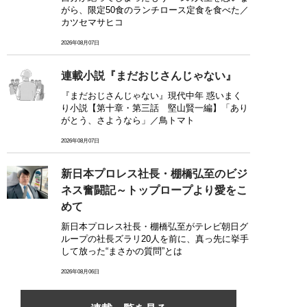
がら、限定50食のランチロース定食を食べた／
カツセマサヒコ
2026年08月07日
連載小説『まだおじさんじゃない』
『まだおじさんじゃない』現代中年 惑いまく
り小説【第十章・第三話 堅山賢一編】「あり
がとう、さようなら」／鳥トマト
2026年08月07日
新日本プロレス社長・棚橋弘至のビジ
ネス奮闘記～トップロープより愛をこ
めて
新日本プロレス社長・棚橋弘至がテレビ朝日グ
ループの社長ズラリ20人を前に、真っ先に挙手
して放った“まさかの質問”とは
2026年08月06日