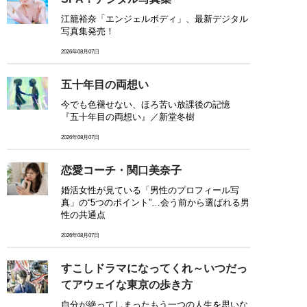
江籠裕奈「エンジェルボディ」、最新デジタル
写真集発売！
2026年08月07日
五十年目の両想い
今でも色褪せない、ほろ苦い放課後の記憶
『五十年目の両想い』／新堂冬樹
2026年08月07日
恋愛コーチ・関口美奈子
婚活女性が見ている「男性のプロフィール写
真」の“5つのポイント”…会う前から選ばれる男
性の共通点
2026年08月07日
すこしドラマになってくれ～いつだっ
てアウェイな東京の歩き方
自分が絶ってしまったもう一つの人生を思いな