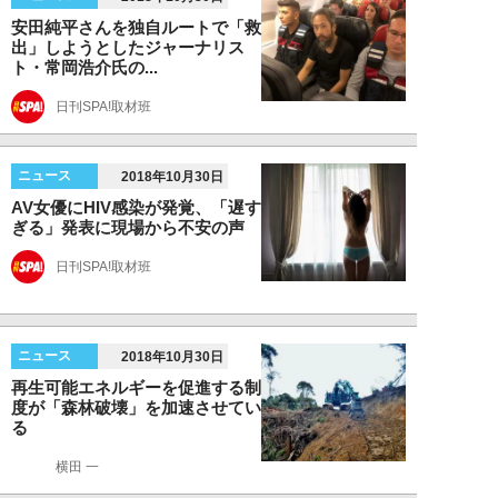
安田純平さんを独自ルートで「救
出」しようとしたジャーナリス
ト・常岡浩介氏の...
日刊SPA!取材班
ニュース
2018年10月30日
AV女優にHIV感染が発覚、「遅す
ぎる」発表に現場から不安の声
日刊SPA!取材班
ニュース
2018年10月30日
再生可能エネルギーを促進する制
度が「森林破壊」を加速させてい
る
横田 一