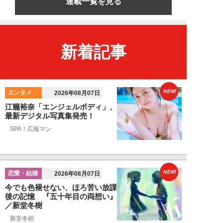
連載一覧を見る
新着記事
NEW!
エンタメ
2026年08月07日
江籠裕奈「エンジェルボディ」、
最新デジタル写真集発売！
SPA！広報マン
NEW!
恋愛・結婚
2026年08月07日
今でも色褪せない、ほろ苦い放課
後の記憶 『五十年目の両想い』
／新堂冬樹
新堂冬樹