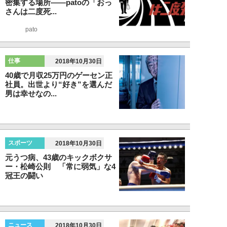
密集する場所――patoの「おっ
さんは二度死...
pato
仕事
2018年10月30日
40歳で月収25万円のゲーセン正
社員。出世より“好き”を選んだ
男は幸せなの...
スポーツ
2018年10月30日
元うつ病、43歳のキックボクサ
ー・松崎公則 「常に弱気」な4
冠王の闘い
ニュース
2018年10月30日