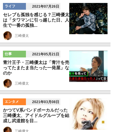
ライフ
2021年07月26日
セレブも孤独を感じる？三崎優太
は「タワマンに引っ越した日、人
生で一番の孤独...
三崎優太
仕事
2021年05月21日
青汁王子・三崎優太は「青汁を売
ってたまたま当たった一発屋」な
のか
三崎優太
エンタメ
2021年03月08日
かつてV系バンドボーカルだった
三崎優太、アイドルグループを結
成し武道館を目...
三崎優太