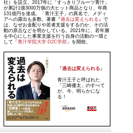
社）を設立。2017年に「すっきりフルーツ青汁」
が累計1億3000万個の大ヒット商品となり、年商
131億円を達成。「青汁王子」の異名で、メディ
アへの露出も多数。著書『
過去は変えられる
』で
は、なぜお金配りや若者支援をするのか、その活
動の原点などを明かしている。2021年に、若年層
を中心にした事業支援を行う自身の活動の一環と
して「
青汁学院大学 D2C学部
」を開校。
『
過去は変えられる
』
青汁王子と呼ばれた
「三崎優太」のすべて
が、今、明らかにな
る！