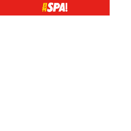
広告掲載について
日刊SPA！について
ニュース提供先
PR記事一覧
ライター・執筆者募集
プライバシーポリシー
Cookie使用について
著作権について
運営会社
記事使用について
お問い合わせ
よくある質問
扶桑社Webメディア
女子SPA！