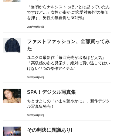
「当初からナルシストっぽいとは思っていたん
ですけど…」女性が密かに“恋愛対象外”の烙印
を押す、男性の無自覚なNG行動
2026年08月04日
ファストファッション、全部買ってみ
た
ユニクロ最新作「毎回完売が出るほど人気」
「高級感のある見栄え」絶対に買い逃してはい
けない“7つの傑作アイテム”
2026年08月04日
SPA！デジタル写真集
ちとせよしの「いまを艶やかに」、新作デジタ
ル写真集発売！
2026年08月03日
その判決に異議あり!