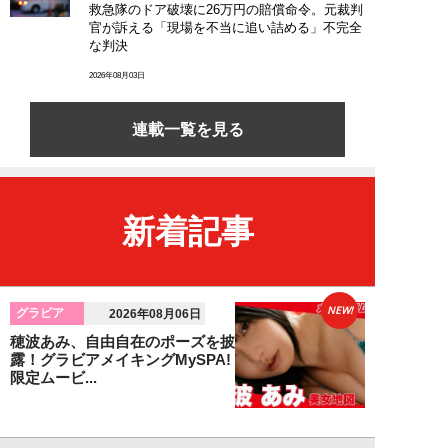
救急隊のドア破壊に26万円の賠償命令。元裁判
官が訴える「現場を不当に追い詰める」不完全
な判決
2026年08月03日
連載一覧を見る
新着記事
NEW!
グラビア
2026年08月06日
穂波あみ、自由自在のポーズを披
露！グラビアメイキングMySPA!
限定ムービ...