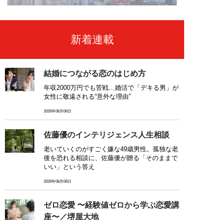
新着連載
結婚につながる恋のはじめ方
年収2000万円でも苦戦…婚活で「デキる男」が
女性に敬遠される“意外な理由”
2026年08月06日
佐藤優のインテリジェンス人生相談
老いていくのがすごく嫌な49歳男性。孤独な老
後を恐れる相談に、佐藤優が贈る「そのままで
いい」という答え
2026年08月06日
ゼロ恋愛 〜経験値ゼロから学ぶ恋愛講
座〜／堺屋大地