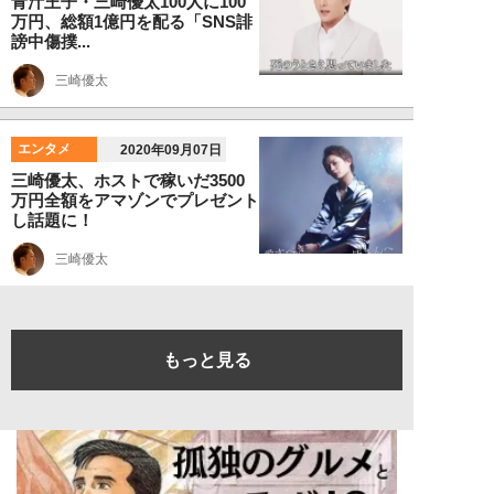
青汁王子・三崎優太100人に100
万円、総額1億円を配る「SNS誹
謗中傷撲...
三崎優太
エンタメ
2020年09月07日
三崎優太、ホストで稼いだ3500
万円全額をアマゾンでプレゼント
し話題に！
三崎優太
もっと見る