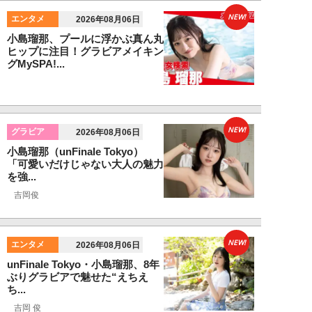
NEW!
エンタメ
2026年08月06日
小島瑠那、プールに浮かぶ真ん丸
ヒップに注目！グラビアメイキン
グMySPA!...
NEW!
グラビア
2026年08月06日
小島瑠那（unFinale Tokyo）
「可愛いだけじゃない大人の魅力
を強...
吉岡俊
NEW!
エンタメ
2026年08月06日
unFinale Tokyo・小島瑠那、8年
ぶりグラビアで魅せた“えちえ
ち...
吉岡 俊