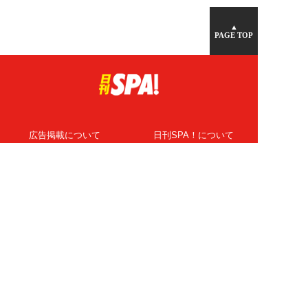
▲
PAGE TOP
広告掲載について
日刊SPA！について
ニュース提供先
PR記事一覧
ライター・執筆者募集
プライバシーポリシー
Cookie使用について
著作権について
運営会社
記事使用について
お問い合わせ
よくある質問