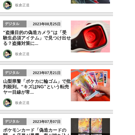
板倉正道
デジタル
2023年08月25日
“盗撮目的の偽造カメラ”は「受
験生必須アイテム」で見つけ出せ
る？盗撮対策に...
板倉正道
デジタル
2023年07月21日
山梨県警「ポケカに輪ゴム」で批
判殺到。“キズはNG”という転売
ヤー目線が常...
板倉正道
デジタル
2023年07月07日
ポケモンカード「偽造カードの