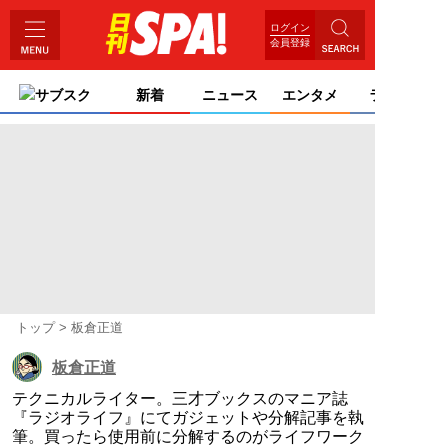
ログイン
会員登録
サブスク
新着
ニュース
エンタメ
ライフ
トップ
板倉正道
板倉正道
テクニカルライター。三才ブックスのマニア誌
『ラジオライフ』にてガジェットや分解記事を執
筆。買ったら使用前に分解するのがライフワーク