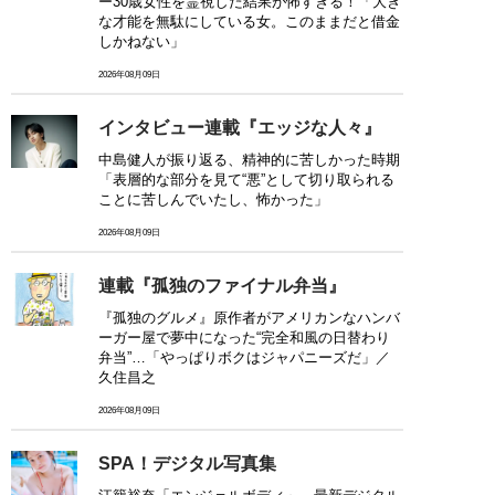
ー30歳女性を霊視した結果が怖すぎる！「大き
な才能を無駄にしている女。このままだと借金
しかねない」
2026年08月09日
インタビュー連載『エッジな人々』
中島健人が振り返る、精神的に苦しかった時期
「表層的な部分を見て“悪”として切り取られる
ことに苦しんでいたし、怖かった」
2026年08月09日
連載『孤独のファイナル弁当』
『孤独のグルメ』原作者がアメリカンなハンバ
ーガー屋で夢中になった“完全和風の日替わり
弁当”…「やっぱりボクはジャパニーズだ」／
久住昌之
2026年08月09日
SPA！デジタル写真集