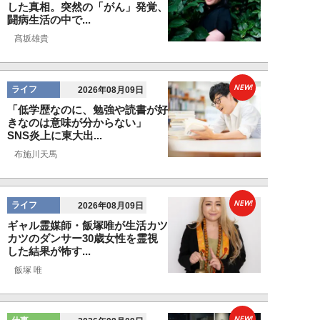
した真相。突然の「がん」発覚、
闘病生活の中で...
髙坂雄貴
NEW!
ライフ
2026年08月09日
「低学歴なのに、勉強や読書が好
きなのは意味が分からない」
SNS炎上に東大出...
布施川天馬
NEW!
ライフ
2026年08月09日
ギャル霊媒師・飯塚唯が生活カツ
カツのダンサー30歳女性を霊視
した結果が怖す...
飯塚 唯
NEW!