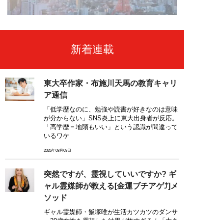
新着連載
東大卒作家・布施川天馬の教育キャリ
ア通信
「低学歴なのに、勉強や読書が好きなのは意味
が分からない」SNS炎上に東大出身者が反応。
「高学歴＝地頭もいい」という認識が間違って
いるワケ
2026年08月09日
突然ですが、霊視していいですか? ギ
ャル霊媒師が教える[金運ブチアゲ⤴]メ
ソッド
ギャル霊媒師・飯塚唯が生活カツカツのダンサ