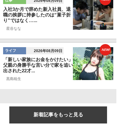
仕事
2026年08月09日
入社3か月で辞めた新入社員、退
職の挨拶に持参したのは“菓子折
り”ではなく…...
星谷なな
NEW!
ライフ
2026年08月09日
「新しい家族にお金をかけたい」
父親の身勝手な言い分で家を追い
出された22才...
黒島暁生
新着記事をもっと見る