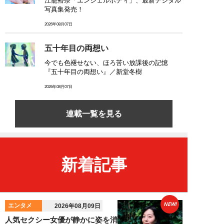
江籠裕奈「エンジェルボディ」、最新デジタル
写真集発売！
2026年08月07日
五十年目の両想い
今でも色褪せない、ほろ苦い放課後の記憶
『五十年目の両想い』／新堂冬樹
2026年08月07日
連載一覧を見る
新着記事
NEW!
エンタメ
2026年08月09日
人気セクシー女優が静かに姿を消