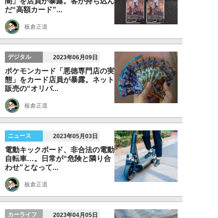
闇」を店員が暴露。客が持ち込ん
だ“高額カード”...
板倉正道
デジタル
2023年06月09日
ポケモンカード「悪徳専門店の実
態」をカード店員が暴露。ネット
販売の“オリパ...
板倉正道
ニュース
2023年05月03日
電動キックボード、非合法の電動
自転車…。日常が“危険と隣り合
わせ”となって...
板倉正道
カーライフ
2023年04月05日