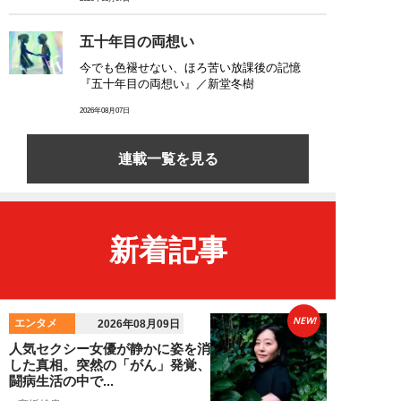
五十年目の両想い
今でも色褪せない、ほろ苦い放課後の記憶
『五十年目の両想い』／新堂冬樹
2026年08月07日
連載一覧を見る
新着記事
NEW!
エンタメ
2026年08月09日
人気セクシー女優が静かに姿を消
した真相。突然の「がん」発覚、
闘病生活の中で...