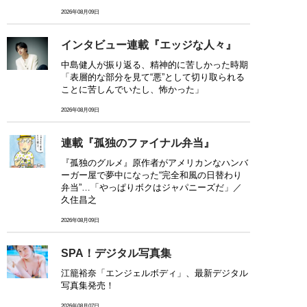
2026年08月09日
インタビュー連載『エッジな人々』
中島健人が振り返る、精神的に苦しかった時期
「表層的な部分を見て“悪”として切り取られる
ことに苦しんでいたし、怖かった」
2026年08月09日
連載『孤独のファイナル弁当』
『孤独のグルメ』原作者がアメリカンなハンバ
ーガー屋で夢中になった“完全和風の日替わり
弁当”…「やっぱりボクはジャパニーズだ」／
久住昌之
2026年08月09日
SPA！デジタル写真集
江籠裕奈「エンジェルボディ」、最新デジタル
写真集発売！
2026年08月07日