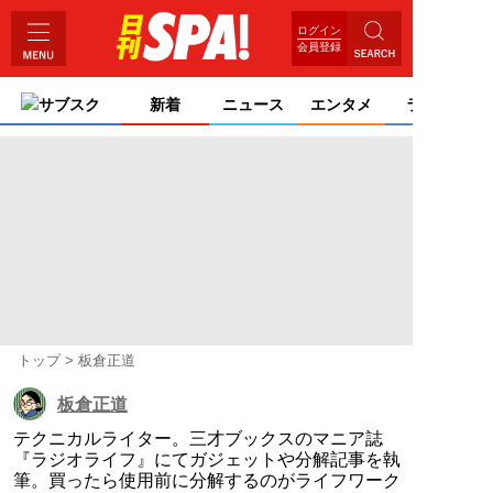
ログイン
会員登録
サブスク
新着
ニュース
エンタメ
ライフ
トップ
板倉正道
板倉正道
テクニカルライター。三才ブックスのマニア誌
『ラジオライフ』にてガジェットや分解記事を執
筆。買ったら使用前に分解するのがライフワーク