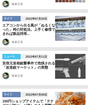
板倉正道
ライフ
2022年07月20日
エアコンから出る風が「ぬるくな
った」時の対処法。上手く修理で
きれば新品同等...
板倉正道
ニュース
2022年07月11日
安倍元首相銃撃事件で危惧される
「改造銃マーケット」の実態
板倉正道
ライフ
2022年07月09日
100円ショップアイテムで「テナ