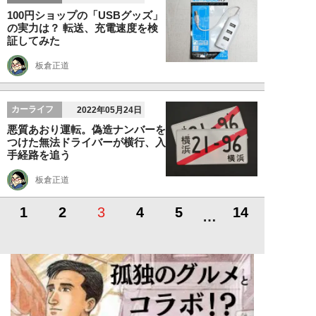
100円ショップの「USBグッズ」
の実力は？ 転送、充電速度を検
証してみた
板倉正道
カーライフ
2022年05月24日
悪質あおり運転。偽造ナンバーを
つけた無法ドライバーが横行、入
手経路を追う
板倉正道
1
2
3
4
5
14
…