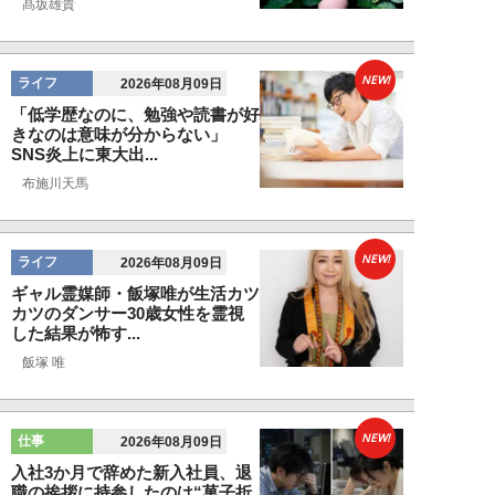
髙坂雄貴
NEW!
ライフ
2026年08月09日
「低学歴なのに、勉強や読書が好
きなのは意味が分からない」
SNS炎上に東大出...
布施川天馬
NEW!
ライフ
2026年08月09日
ギャル霊媒師・飯塚唯が生活カツ
カツのダンサー30歳女性を霊視
した結果が怖す...
飯塚 唯
NEW!
仕事
2026年08月09日
入社3か月で辞めた新入社員、退
職の挨拶に持参したのは“菓子折