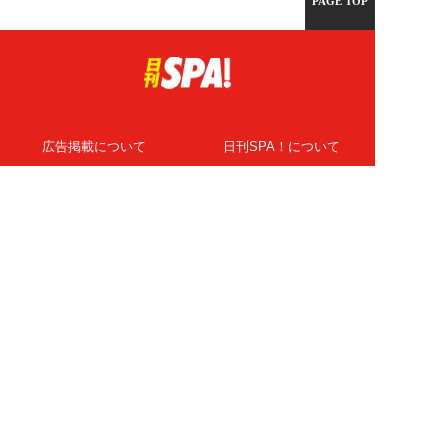
PAGE TOP
広告掲載について
日刊SPA！について
ニュース提供先
PR記事一覧
ライター・執筆者募集
プライバシーポリシー
Cookie使用について
著作権について
運営会社
記事使用について
お問い合わせ
よくある質問
扶桑社Webメディア