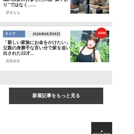
り”ではなく…...
星谷なな
NEW!
ライフ
2026年08月09日
「新しい家族にお金をかけたい」
父親の身勝手な言い分で家を追い
出された22才...
黒島暁生
新着記事をもっと見る
▲