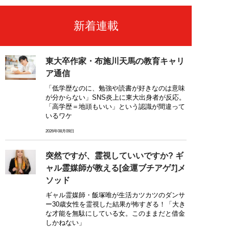
新着連載
東大卒作家・布施川天馬の教育キャリ
ア通信
「低学歴なのに、勉強や読書が好きなのは意味
が分からない」SNS炎上に東大出身者が反応。
「高学歴＝地頭もいい」という認識が間違って
いるワケ
2026年08月09日
突然ですが、霊視していいですか? ギ
ャル霊媒師が教える[金運ブチアゲ⤴]メ
ソッド
ギャル霊媒師・飯塚唯が生活カツカツのダンサ
ー30歳女性を霊視した結果が怖すぎる！「大き
な才能を無駄にしている女。このままだと借金
しかねない」