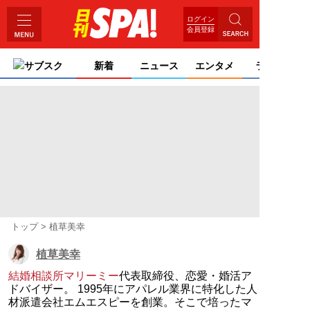
ログイン
会員登録
サブスク
新着
ニュース
エンタメ
ライフ
トップ
植草美幸
植草美幸
結婚相談所マリーミー
代表取締役、恋愛・婚活ア
ドバイザー。 1995年にアパレル業界に特化した人
材派遣会社エムエスピーを創業。そこで培ったマ