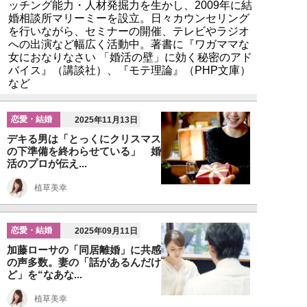
ッチング能力・人材発掘力を生かし、2009年に結
婚相談所マリーミーを設立。日々カウンセリング
を行いながら、セミナーの開催、テレビやラジオ
への出演など幅広く活動中。著書に『ワガママな
女におなりなさい 「婚活の壁」に効く秘密のアド
バイス』（講談社）、『モテ理論』（PHP文庫）
など
恋愛・結婚
2025年11月13日
デキる男は「とっくにクリスマス
の下準備を終わらせている」 婚
活のプロが伝え...
植草美幸
恋愛・結婚
2025年09月11日
加藤ローサの「同居離婚」に共感
の声多数。妻の「話があるんだけ
ど」を“なあな...
植草美幸