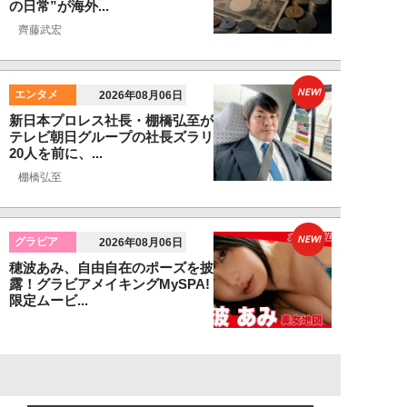
の日常”が海外...
齊藤武宏
NEW!
エンタメ
2026年08月06日
新日本プロレス社長・棚橋弘至が
テレビ朝日グループの社長ズラリ
20人を前に、...
棚橋弘至
NEW!
グラビア
2026年08月06日
穂波あみ、自由自在のポーズを披
露！グラビアメイキングMySPA!
限定ムービ...