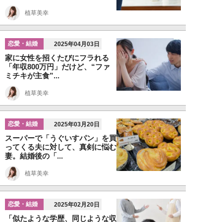
植草美幸
恋愛・結婚
2025年04月03日
家に女性を招くたびにフラれる
「年収800万円」だけど、“ファ
ミチキが主食”...
植草美幸
恋愛・結婚
2025年03月20日
スーパーで「うぐいすパン」を買
ってくる夫に対して、真剣に悩む
妻。結婚後の「...
植草美幸
恋愛・結婚
2025年02月20日
「似たような学歴、同じような収