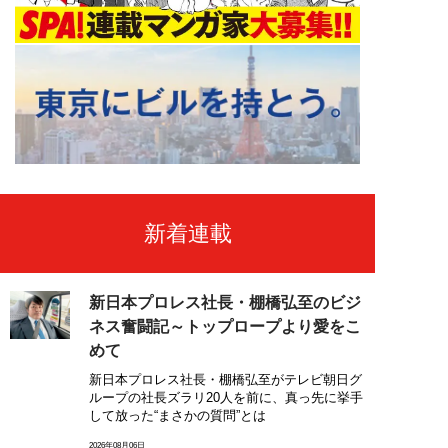
新着連載
新日本プロレス社長・棚橋弘至のビジ
ネス奮闘記～トップロープより愛をこ
めて
新日本プロレス社長・棚橋弘至がテレビ朝日グ
ループの社長ズラリ20人を前に、真っ先に挙手
して放った“まさかの質問”とは
2026年08月06日