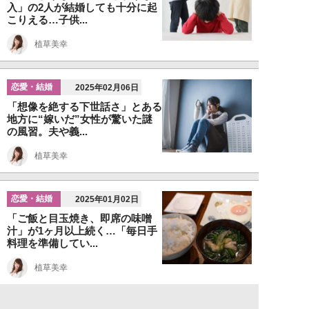
入」の2人が結婚しても十分に起
こりえる…子供...
植草美幸
恋愛・結婚
2025年02月06日
「想像を絶する下世話さ」とある
地方に“嫁いだ”女性が驚いた謎
の風習。夫や義...
植草美幸
恋愛・結婚
2025年01月02日
「ご飯と目玉焼き、即席の味噌
汁」が1ヶ月以上続く…「毎日手
料理を準備してい...
植草美幸