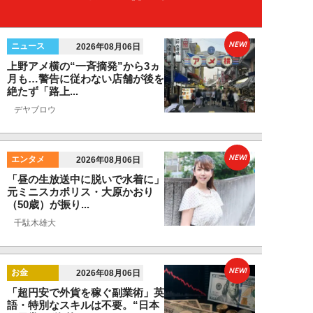
NEW!
ニュース
2026年08月06日
上野アメ横の“一斉摘発”から3ヵ
月も…警告に従わない店舗が後を
絶たず「路上...
デヤブロウ
NEW!
エンタメ
2026年08月06日
「昼の生放送中に脱いで水着に」
元ミニスカポリス・大原かおり
（50歳）が振り...
千駄木雄大
NEW!
お金
2026年08月06日
「超円安で外貨を稼ぐ副業術」英
語・特別なスキルは不要。“日本