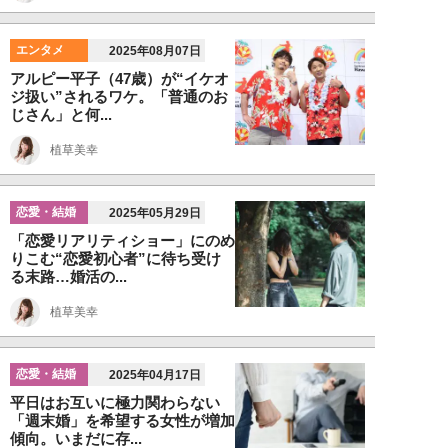
エンタメ
2025年08月07日
アルピー平子（47歳）が“イケオ
ジ扱い”されるワケ。「普通のお
じさん」と何...
植草美幸
恋愛・結婚
2025年05月29日
「恋愛リアリティショー」にのめ
りこむ“恋愛初心者”に待ち受け
る末路…婚活の...
植草美幸
恋愛・結婚
2025年04月17日
平日はお互いに極力関わらない
「週末婚」を希望する女性が増加
傾向。いまだに存...