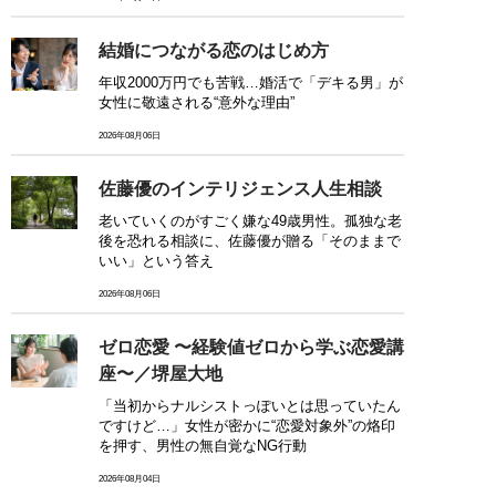
結婚につながる恋のはじめ方
年収2000万円でも苦戦…婚活で「デキる男」が
女性に敬遠される“意外な理由”
2026年08月06日
佐藤優のインテリジェンス人生相談
老いていくのがすごく嫌な49歳男性。孤独な老
後を恐れる相談に、佐藤優が贈る「そのままで
いい」という答え
2026年08月06日
ゼロ恋愛 〜経験値ゼロから学ぶ恋愛講
座〜／堺屋大地
「当初からナルシストっぽいとは思っていたん
ですけど…」女性が密かに“恋愛対象外”の烙印
を押す、男性の無自覚なNG行動
2026年08月04日