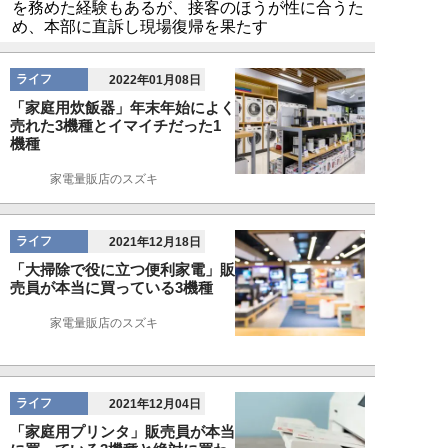
を務めた経験もあるが、接客のほうが性に合うた
め、本部に直訴し現場復帰を果たす
ライフ
2022年01月08日
「家庭用炊飯器」年末年始によく
売れた3機種とイマイチだった1
機種
家電量販店のスズキ
ライフ
2021年12月18日
「大掃除で役に立つ便利家電」販
売員が本当に買っている3機種
家電量販店のスズキ
ライフ
2021年12月04日
「家庭用プリンタ」販売員が本当