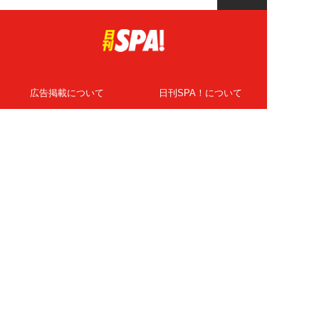
広告掲載について
日刊SPA！について
ニュース提供先
PR記事一覧
ライター・執筆者募集
プライバシーポリシー
Cookie使用について
著作権について
運営会社
記事使用について
お問い合わせ
よくある質問
扶桑社Webメディア