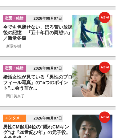
NEW!
恋愛・結婚
2026年08月07日
今でも色褪せない、ほろ苦い放課
後の記憶 『五十年目の両想い』
／新堂冬樹
新堂冬樹
NEW!
恋愛・結婚
2026年08月07日
婚活女性が見ている「男性のプロ
フィール写真」の“5つのポイン
ト”…会う前か...
関口美奈子
NEW!
エンタメ
2026年08月07日
男性CM起用4位の“隠れCMキン
グ”は『20世紀少年』の元子役。
小倉史也（...