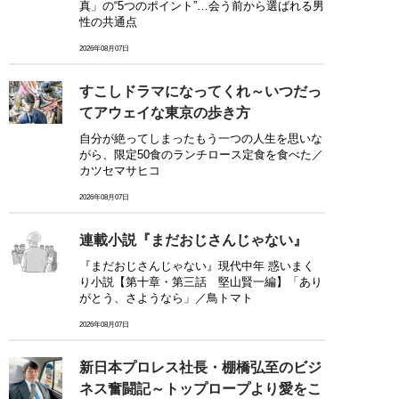
真」の“5つのポイント”…会う前から選ばれる男
性の共通点
2026年08月07日
すこしドラマになってくれ～いつだっ
てアウェイな東京の歩き方
自分が絶ってしまったもう一つの人生を思いな
がら、限定50食のランチロース定食を食べた／
カツセマサヒコ
2026年08月07日
連載小説『まだおじさんじゃない』
『まだおじさんじゃない』現代中年 惑いまく
り小説【第十章・第三話 堅山賢一編】「あり
がとう、さようなら」／鳥トマト
2026年08月07日
新日本プロレス社長・棚橋弘至のビジ
ネス奮闘記～トップロープより愛をこ