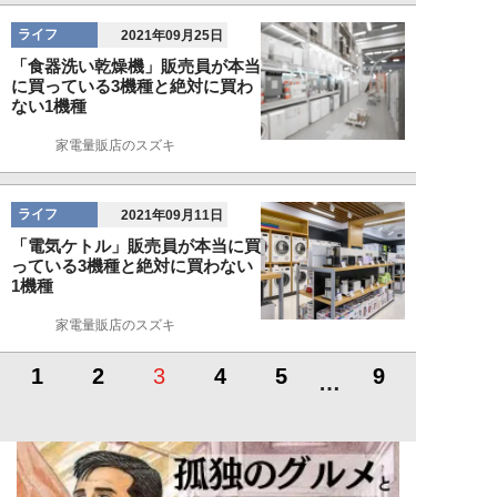
ライフ
2021年09月25日
「食器洗い乾燥機」販売員が本当
に買っている3機種と絶対に買わ
ない1機種
家電量販店のスズキ
ライフ
2021年09月11日
「電気ケトル」販売員が本当に買
っている3機種と絶対に買わない
1機種
家電量販店のスズキ
1
2
3
4
5
9
…