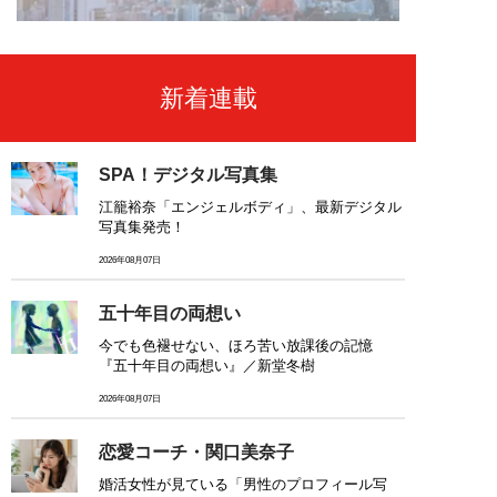
新着連載
SPA！デジタル写真集
江籠裕奈「エンジェルボディ」、最新デジタル
写真集発売！
2026年08月07日
五十年目の両想い
今でも色褪せない、ほろ苦い放課後の記憶
『五十年目の両想い』／新堂冬樹
2026年08月07日
恋愛コーチ・関口美奈子
婚活女性が見ている「男性のプロフィール写