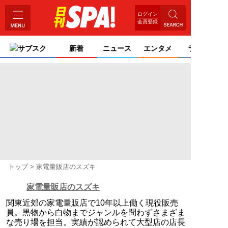
ログイン
会員登録
サブスク
新着
ニュース
エンタメ
ライフ
トップ
家電量販店のスズキ
家電量販店のスズキ
関東近郊の家電量販店で10年以上働く現役販売
員。黒物から白物までジャンルを問わずさまざま
な売り場を担当。実績が認められて大型店の店長