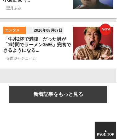
望月ふみ
NEW!
エンタメ
2026年08月07日
「牛丼2杯で満腹」だった男が
「1時間でラーメン35杯」完食で
きるようになる...
寺西ジャジューカ
新着記事をもっと見る
▲
PAGE TOP