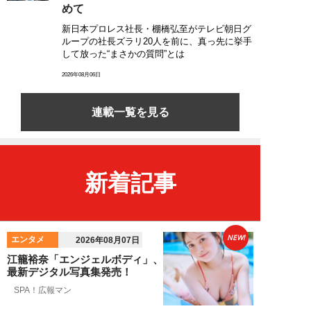
めて
新日本プロレス社長・棚橋弘至がテレビ朝日グ
ループの社長ズラリ20人を前に、真っ先に挙手
して放った“まさかの質問”とは
2026年08月06日
連載一覧を見る
新着記事
NEW!
エンタメ
2026年08月07日
江籠裕奈「エンジェルボディ」、
最新デジタル写真集発売！
SPA！広報マン