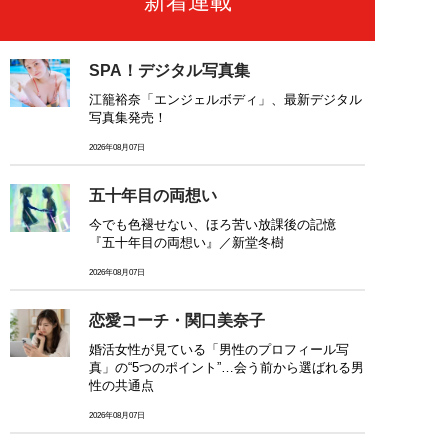
新着連載
SPA！デジタル写真集
江籠裕奈「エンジェルボディ」、最新デジタル
写真集発売！
2026年08月07日
五十年目の両想い
今でも色褪せない、ほろ苦い放課後の記憶
『五十年目の両想い』／新堂冬樹
2026年08月07日
恋愛コーチ・関口美奈子
婚活女性が見ている「男性のプロフィール写
真」の“5つのポイント”…会う前から選ばれる男
性の共通点
2026年08月07日