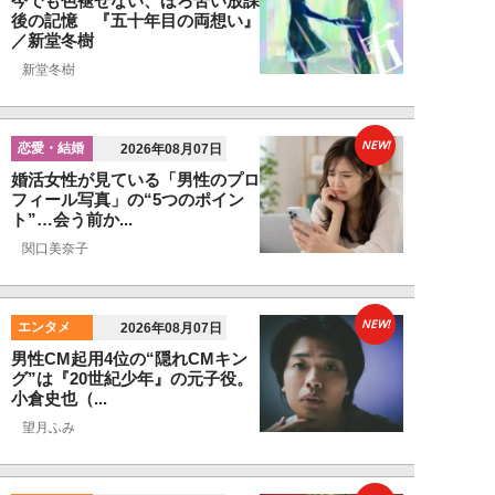
今でも色褪せない、ほろ苦い放課
後の記憶 『五十年目の両想い』
／新堂冬樹
新堂冬樹
NEW!
恋愛・結婚
2026年08月07日
婚活女性が見ている「男性のプロ
フィール写真」の“5つのポイン
ト”…会う前か...
関口美奈子
NEW!
エンタメ
2026年08月07日
男性CM起用4位の“隠れCMキン
グ”は『20世紀少年』の元子役。
小倉史也（...
望月ふみ