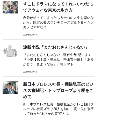
すこしドラマになってくれ～いつだっ
てアウェイな東京の歩き方
自分が絶ってしまったもう一つの人生を思いな
がら、限定50食のランチロース定食を食べた／
カツセマサヒコ
2026年08月07日
連載小説『まだおじさんじゃない』
『まだおじさんじゃない』現代中年 惑いまく
り小説【第十章・第三話 堅山賢一編】「あり
がとう、さようなら」／鳥トマト
2026年08月07日
新日本プロレス社長・棚橋弘至のビジ
ネス奮闘記～トップロープより愛をこ
めて
新日本プロレス社長・棚橋弘至がテレビ朝日グ
ループの社長ズラリ20人を前に、真っ先に挙手
して放った“まさかの質問”とは