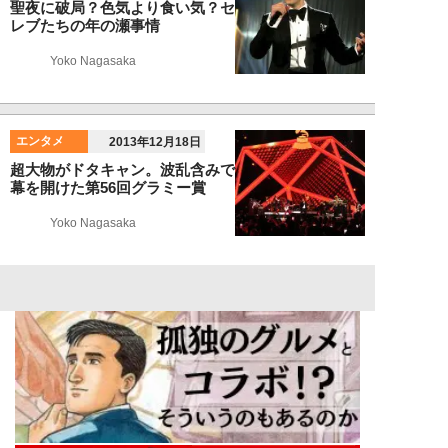
聖夜に破局？色気より食い気？セ
レブたちの年の瀬事情
Yoko Nagasaka
エンタメ
2013年12月18日
超大物がドタキャン。波乱含みで
幕を開けた第56回グラミー賞
Yoko Nagasaka