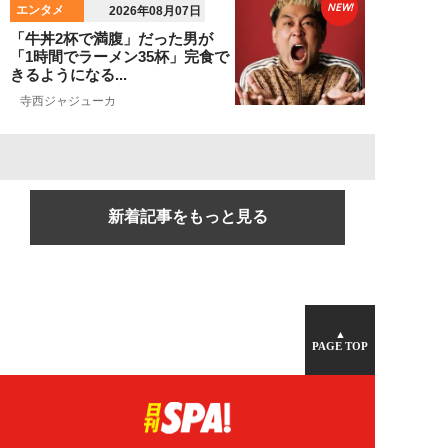
NEW!
エンタメ
2026年08月07日
「牛丼2杯で満腹」だった男が
「1時間でラーメン35杯」完食で
きるようになる...
寺西ジャジューカ
新着記事をもっと見る
▲
PAGE TOP