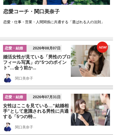
恋愛コーチ・関口美奈子
恋愛・仕事・営業・人間関係に共通する「選ばれる人の法則」
NEW!
恋愛・結婚
2026年08月07日
婚活女性が見ている「男性のプロ
フィール写真」の“5つのポイン
ト”…会う前か...
関口美奈子
恋愛・結婚
2026年07月31日
女性はここを見ている…“結婚相
手”として意識される男性に共通
する「5つの特...
関口美奈子