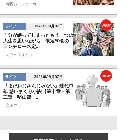
寺西ジャジューカ
NEW!
ライフ
2026年08月07日
自分が絶ってしまったもう一つの
人生を思いながら、限定50食の
ランチロース定...
カツセマサヒコ
NEW!
ライフ
2026年08月07日
『まだおじさんじゃない』現代中
年 惑いまくり小説【第十章・第
三話 堅山賢一...
鳥トマト