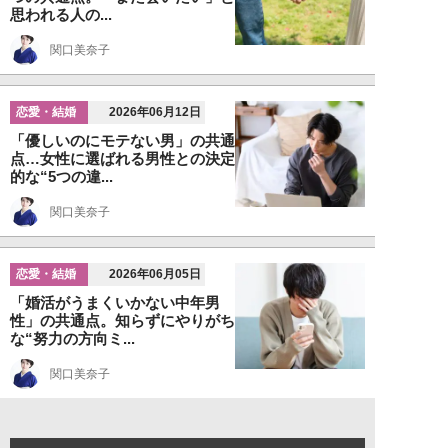
思われる人の...
関口美奈子
恋愛・結婚
2026年06月12日
「優しいのにモテない男」の共通
点…女性に選ばれる男性との決定
的な“5つの違...
関口美奈子
恋愛・結婚
2026年06月05日
「婚活がうまくいかない中年男
性」の共通点。知らずにやりがち
な“努力の方向ミ...
関口美奈子