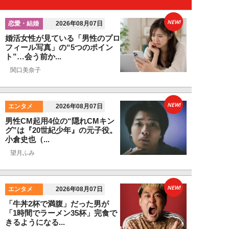
NEW!
恋愛・結婚
2026年08月07日
婚活女性が見ている「男性のプロ
フィール写真」の“5つのポイン
ト”…会う前か...
関口美奈子
NEW!
エンタメ
2026年08月07日
男性CM起用4位の“隠れCMキン
グ”は『20世紀少年』の元子役。
小倉史也（...
望月ふみ
NEW!
エンタメ
2026年08月07日
「牛丼2杯で満腹」だった男が
「1時間でラーメン35杯」完食で
きるようになる...