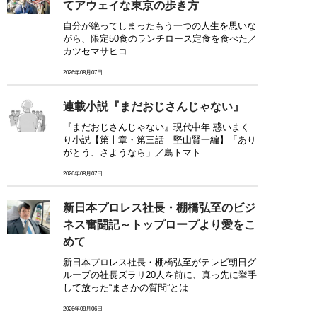
てアウェイな東京の歩き方
自分が絶ってしまったもう一つの人生を思いな
がら、限定50食のランチロース定食を食べた／
カツセマサヒコ
2026年08月07日
連載小説『まだおじさんじゃない』
『まだおじさんじゃない』現代中年 惑いまく
り小説【第十章・第三話 堅山賢一編】「あり
がとう、さようなら」／鳥トマト
2026年08月07日
新日本プロレス社長・棚橋弘至のビジ
ネス奮闘記～トップロープより愛をこ
めて
新日本プロレス社長・棚橋弘至がテレビ朝日グ
ループの社長ズラリ20人を前に、真っ先に挙手
して放った“まさかの質問”とは
2026年08月06日