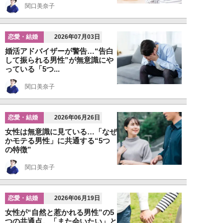
関口美奈子
恋愛・結婚
2026年07月03日
婚活アドバイザーが警告…“告白
して振られる男性”が無意識にや
っている「5つ...
関口美奈子
恋愛・結婚
2026年06月26日
女性は無意識に見ている…「なぜ
かモテる男性」に共通する“5つ
の特徴”
関口美奈子
恋愛・結婚
2026年06月19日
女性が“自然と惹かれる男性”の5
つの共通点。「また会いたい」と