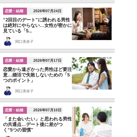
恋愛・結婚
2026年07月24日
“2回目のデート”に誘われる男性
は絶対にやらない…女性が密かに
見ている「5...
関口美奈子
恋愛・結婚
2026年07月17日
恋愛から遠ざかった男性ほど要注
意…婚活で失敗しないための「5
つのポイント」
関口美奈子
恋愛・結婚
2026年07月10日
「また会いたい」と思われる男性
の共通点…デート後に差がつ
く“5つの習慣”