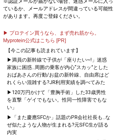
※認証メールが届かない場合、迷惑メールに入っ
ているか、メールアドレスが間違っている可能性
があります。再度ご登録ください。
▶ プロテイン買うなら、まず売れ筋から。
Myprotein公式はこちら [PR]
【今この記事も読まれています】
▶満員の新幹線で子供が「座りたい~!」迷惑
家族に困惑...周囲の乗客が内心“スカッ”とした
おばあさんの行動/お盆の新幹線、自由席はど
れくらい混雑する?JR利用実績を調べてみた
▶120万円かけて「豊胸手術」した33歳男性
を直撃「ゲイでもない。性同一性障害でもな
い」
▶「また慶應SFCか」話題のPR会社社長も...な
ぜ似たような人物が生まれる?元SFC生が語る
内実