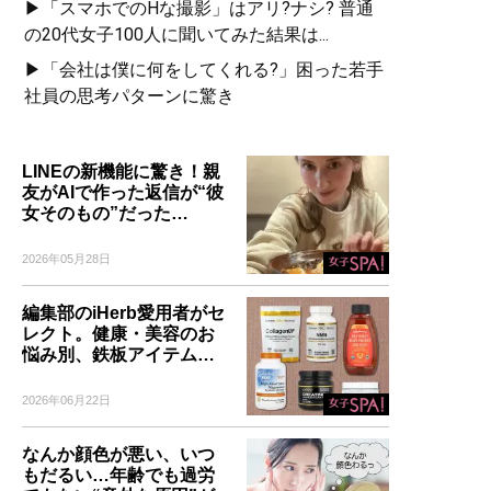
▶「スマホでのHな撮影」はアリ?ナシ? 普通
の20代女子100人に聞いてみた結果は...
▶「会社は僕に何をしてくれる?」困った若手
社員の思考パターンに驚き
LINEの新機能に驚き！親
友がAIで作った返信が“彼
女そのもの”だった…
2026年05月28日
編集部のiHerb愛用者がセ
レクト。健康・美容のお
悩み別、鉄板アイテム…
2026年06月22日
なんか顔色が悪い、いつ
もだるい…年齢でも過労