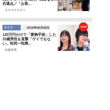
共通点／「お客...
オオサキサオリ
NEW!
ライフ
2026年08月08日
120万円かけて「豊胸手術」した
33歳男性を直撃「ゲイでもな
い。性同一性障...
佐藤隼秀
NEW!
ライフ
2026年08月08日
満員の新幹線で子供が「座りたい
～！」迷惑家族に困惑…周囲の乗
客が内心“スカ...
日刊SPA!取材班
NEW!
ライフ
2026年08月07日