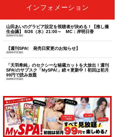
インフォメーション
山田あいのグラビア設定を視聴者が決める！【推し撮
生会議】 8/26（水）21:00～ MC：岸明日香
2026年07月29日
【週刊SPA! 発売日変更のお知らせ】
2026年07月28日
「天羽希純」のセクシーな秘蔵カットを大放出！週刊
SPA!のサブスク「MySPA!」続々更新中！初回は初月
99円で読み放題
2026年07月03日