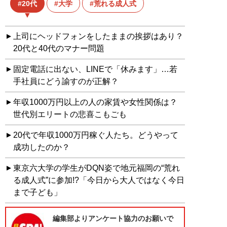
20代
大学
荒れる成人式
上司にヘッドフォンをしたままの挨拶はあり？
20代と40代のマナー問題
固定電話に出ない、LINEで「休みます」…若
手社員にどう諭すのが正解？
年収1000万円以上の人の家賃や女性関係は？
世代別エリートの悲喜こもごも
20代で年収1000万円稼ぐ人たち。どうやって
成功したのか？
東京六大学の学生がDQN姿で地元福岡の“荒れ
る成人式”に参加!?「今日から大人ではなく今日
まで子ども」