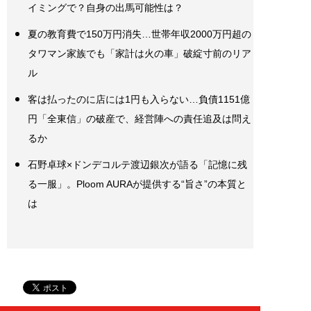
イミングで？自身の出馬可能性は？
夏の教育費で150万円消失…世帯年収2000万円超の
タワマン家族でも「家計は火の車」破綻寸前のリア
ル
客は払ったのに店には1円も入らない…負債1151億
円「全東信」の破産で、経営陣への責任追及は問え
るか
石野卓球×ドンデコルテ渡辺銀次が語る「記憶に残
る一服」。Ploom AURAが提供する“旨さ”の本質と
は