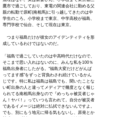
鷹市で過ごしており、東電の関連会社に勤める父
親の転勤で原町(南相馬)に引っ越してきたのは中
学生のころ。小学校まで東京、中学高校が福島、
専門学校で仙台、そして現在は東京。
つまり福島だけが彼女のアイデンティティを形
成しているわけではないのだ。
「福島で過ごしていたのは中高時代だけなので、
そこまで思い入れはないのに、みんな私を100％
福島出身者にしたがる。“福島大変だけどがんば
ってます感”をずっと背負わされ続けているかん
じです。特に私は福島は福島でも、聞いたことな
い町出身の人と違ってメディアで幾度となく報じ
られてる南相馬出身なので『めっちゃ被災者じゃ
ん！ヤバ！』っていつも言われて。自分が被災者
であるイメージは絶対に払拭できないんですよ。
でも、別にもう地元に帰る気もないし、原発とか