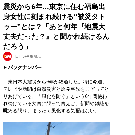
震災から6年…東京に住む福島出
身女性に刻まれ続ける“被災タト
ゥー”とは？「あと何年『地震大
丈夫だった？』と聞かれ続けるん
だろう」
日刊SPA!取材班
バックナンバー
東日本大震災から6年が経過した。特に今週、
テレビや新聞は自然災害と原発事故をこぞってと
りあげている。「風化を防ぐ」という6年間使わ
れ続けている文言に限って言えば、新聞や雑誌を
眺める限り、まったく風化する気配はない。