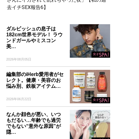
去イチSEX報告6】
ダルビッシュの息子は
182cm世界モデル！ ラウ
ンドガールやミスコン
美…
2026年08月05日
編集部のiHerb愛用者がセ
レクト。健康・美容のお
悩み別、鉄板アイテム…
2026年06月22日
なんか顔色が悪い、いつ
もだるい…年齢でも過労
でもない“意外な原因”が
隠…