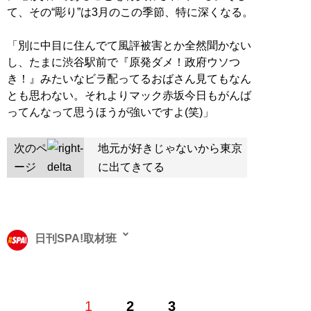
て、その“彫り”は3月のこの季節、特に深くなる。
「別に中目に住んでて風評被害とか全然聞かない
し、たまに渋谷駅前で『原発ダメ！政府ウソつ
き！』みたいなビラ配ってるおばさん見てもなん
とも思わない。それよりマック赤坂今日もがんば
ってんなって思うほうが強いですよ(笑)」
次のペ
地元が好きじゃないから東京
ージ
に出てきてる
日刊SPA!取材班
1
2
3
記事一覧へ