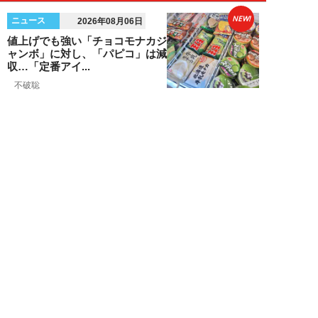
NEW!
ニュース
2026年08月06日
値上げでも強い「チョコモナカジ
ャンボ」に対し、「パピコ」は減
収…「定番アイ...
不破聡
NEW!
ニュース
2026年08月05日
なぜワイドショーは「酷暑」を連
呼する？ 山口真由が明かす、テ
レビが天気ネタ...
山口真由
NEW!
ニュース
2026年08月05日
やまゆり園事件から10年。乙武
洋匡が問う「私たちの心にも“植
松聖”が棲んで...
乙武洋匡