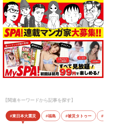
【関連キーワードから記事を探す】
東日本大震災
福島
被災タトゥー
被災者