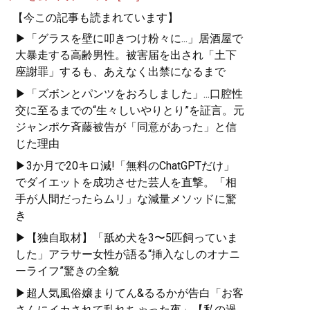
【今この記事も読まれています】
▶「グラスを壁に叩きつけ粉々に...」居酒屋で
大暴走する高齢男性。被害届を出され「土下
座謝罪」するも、あえなく出禁になるまで
▶「ズボンとパンツをおろしました」...口腔性
交に至るまでの“生々しいやりとり”を証言。元
ジャンポケ斉藤被告が「同意があった」と信
じた理由
▶3か月で20キロ減!「無料のChatGPTだけ」
でダイエットを成功させた芸人を直撃。「相
手が人間だったらムリ」な減量メソッドに驚
き
▶【独自取材】「舐め犬を3〜5匹飼っていま
した」アラサー女性が語る“挿入なしのオナニ
ーライフ”驚きの全貌
▶超人気風俗嬢まりてん&るるかが告白「お客
さんにイカされて乱れちゃった夜」【私の過