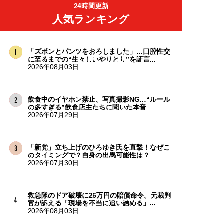
24時間更新
人気ランキング
「ズボンとパンツをおろしました」…口腔性交
に至るまでの“生々しいやりとり”を証言...
2026年08月03日
飲食中のイヤホン禁止、写真撮影NG…“ルール
の多すぎる”飲食店主たちに聞いた本音...
2026年07月29日
「新党」立ち上げのひろゆき氏を直撃！なぜこ
のタイミングで？自身の出馬可能性は？
2026年07月30日
救急隊のドア破壊に26万円の賠償命令。元裁判
官が訴える「現場を不当に追い詰める」...
2026年08月03日