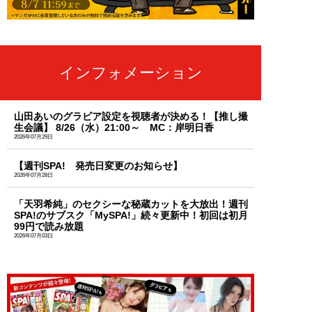
インフォメーション
山田あいのグラビア設定を視聴者が決める！【推し撮
生会議】 8/26（水）21:00～ MC：岸明日香
2026年07月29日
【週刊SPA! 発売日変更のお知らせ】
2026年07月28日
「天羽希純」のセクシーな秘蔵カットを大放出！週刊
SPA!のサブスク「MySPA!」続々更新中！初回は初月
99円で読み放題
2026年07月03日