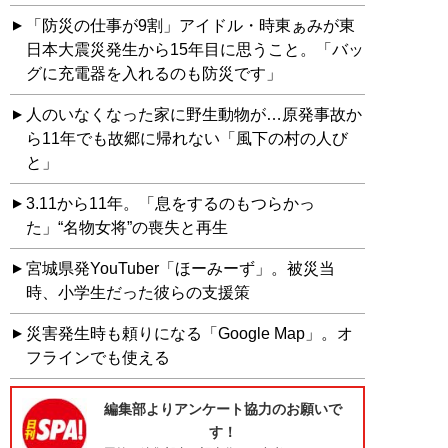
「防災の仕事が9割」アイドル・時東ぁみが東
日本大震災発生から15年目に思うこと。「バッ
グに充電器を入れるのも防災です」
人のいなくなった家に野生動物が…原発事故か
ら11年でも故郷に帰れない「風下の村の人び
と」
3.11から11年。「息をするのもつらかっ
た」“名物女将”の喪失と再生
宮城県発YouTuber「ほーみーず」。被災当
時、小学生だった彼らの支援策
災害発生時も頼りになる「Google Map」。オ
フラインでも使える