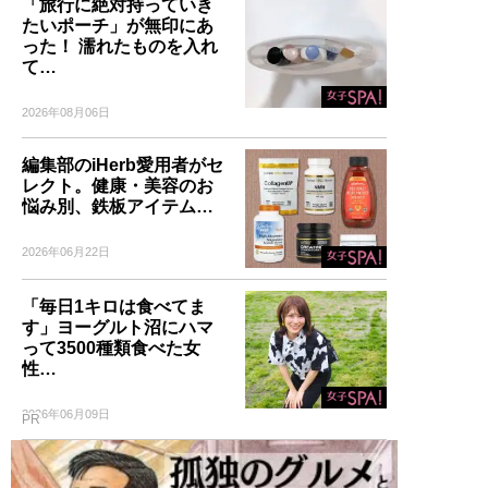
「旅行に絶対持っていき
たいポーチ」が無印にあ
った！ 濡れたものを入れ
て…
2026年08月06日
編集部のiHerb愛用者がセ
レクト。健康・美容のお
悩み別、鉄板アイテム…
2026年06月22日
「毎日1キロは食べてま
す」ヨーグルト沼にハマ
って3500種類食べた女
性…
2026年06月09日
PR