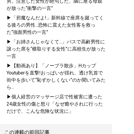
男。注意した女性が絶句した、隣に座る母親
が放った“衝撃の一言”
▶「邪魔なんだよ!」新幹線で座席を蹴ってく
る後ろの男性...恐怖に震えた女性客を救っ
た“強面男性の一言”
▶「お姉さんじゃなくて...」バスで高齢男性に
譲った席を“横取りする女性”に高校生が放った
一言
▶【動画あり】「ノーブラ散歩」Hカップ
Youtuberを直撃!おっぱいが揺れ、透け乳首で
街中を歩いて“恥ずかしくない”のか聞いてみた
ら...
▶個人経営のマッサージ店で性被害に遭った
24歳女性の傷と怒り「なぜ癒やされに行った
だけで、こんな危険な状況に」
この連載の前回記事