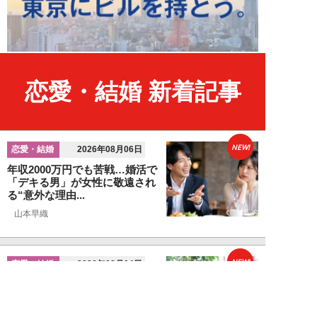
恋愛・結婚 新着記事
NEW!
恋愛・結婚
2026年08月06日
年収2000万円でも苦戦…婚活で
「デキる男」が女性に敬遠され
る“意外な理由...
山本早織
NEW!
恋愛・結婚
2026年08月04日
「当初からナルシストっぽいとは
思っていたんですけど…」女性が
密かに“恋愛対...