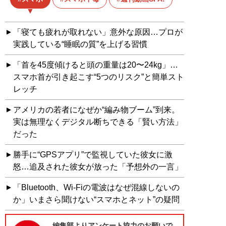
「寝ても疲れが取れない」意外な原因…プロが
実践している“睡眠の質”を上げる習慣
「首を45度傾けると頭の重量は20〜24kg」…
スマホ首が引き起こす“5つのリスク”と簡単スト
レッチ
アメリカの若者になぜか“編み物ブーム”到来。
実は無理なくデジタル断ちできる「賢い方法」
だった
勝手に“GPSアプリ”で監視していた彼女に激
怒…追及された彼女が放った「予想外の一言」
「Bluetooth、Wi-Fiの電波はなぜ混線しないの
か」いまさら聞けない“スマホとネット”の疑問