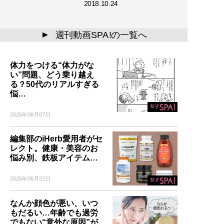
2018.10.24
週刊動画SPA!の一覧へ
▲
体力をつける“体力がな
い”問題、どう乗り越え
る？50代のリアルすぎる
悩…
2026年08月07日
編集部のiHerb愛用者がセ
レクト。健康・美容のお
悩み別、鉄板アイテム…
2026年06月22日
なんか顔色が悪い、いつ
もだるい…年齢でも過労
でもない“意外な原因”が