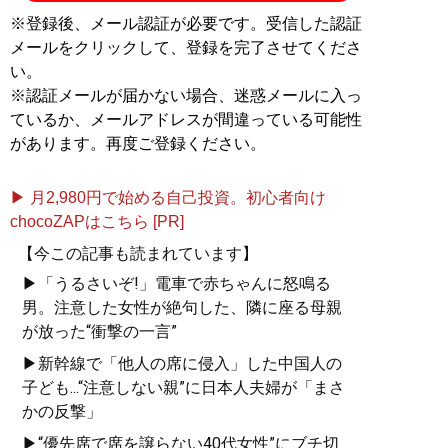
※登録後、メール認証が必要です。受信した認証
メールをクリックして、登録を完了させてくださ
い。
※認証メールが届かない場合、迷惑メールに入っ
ているか、メールアドレスが間違っている可能性
があります。再度ご登録ください。
▶ 月2,980円で始める自己投資。初心者向け
chocoZAPはこちら [PR]
【今この記事も読まれています】
▶「うるさいぞ!」電車で赤ちゃんに怒鳴る
男。注意した女性が絶句した、隣に座る母親
が放った“衝撃の一言”
▶新幹線で「他人の席に侵入」した中国人の
子ども...“注意しない親”に日本人夫婦が「まさ
かの反撃」
▶“優先席で席を譲らない40代女性”にブチ切