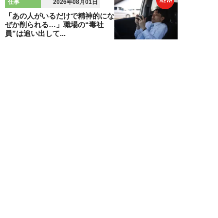
NEW!
仕事
2026年08月01日
「あの人がいるだけで精神的にな
ぜか削られる…」職場の“毒社
員”は追い出して...
週刊SPA！編集部
NEW!
仕事
2026年07月31日
「なぜ私が尻ぬぐいで疲弊しなき
ゃいけないのか…」職場を荒らす
5タイプの“毒...
週刊SPA！編集部
新着記事をもっと見る