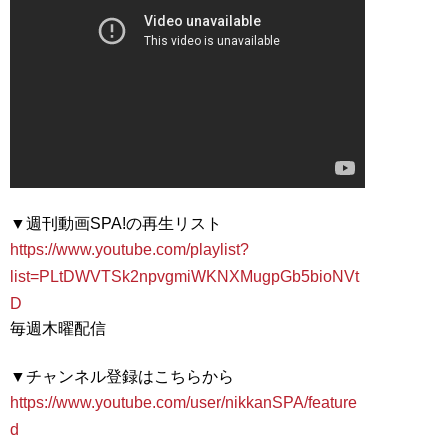
https://www.youtube.com/playlist?
list=PLtDWVTSk2npvgmiWKNXMugpGb5bioNVt
D
毎週木曜配信
https://www.youtube.com/user/nikkanSPA/feature
d