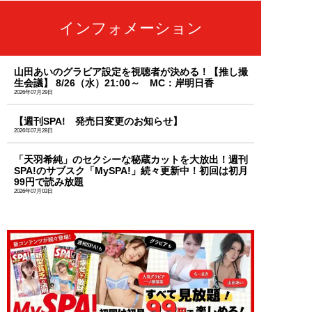
インフォメーション
山田あいのグラビア設定を視聴者が決める！【推し撮
生会議】 8/26（水）21:00～ MC：岸明日香
2026年07月29日
【週刊SPA! 発売日変更のお知らせ】
2026年07月28日
「天羽希純」のセクシーな秘蔵カットを大放出！週刊
SPA!のサブスク「MySPA!」続々更新中！初回は初月
99円で読み放題
2026年07月03日