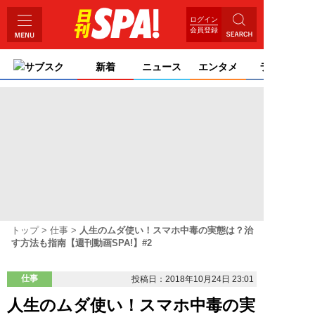
ログイン
会員登録
サブスク
新着
ニュース
エンタメ
ライフ
トップ
仕事
人生のムダ使い！スマホ中毒の実態は？治
す方法も指南【週刊動画SPA!】#2
仕事
投稿日：2018年10月24日 23:01
人生のムダ使い！スマホ中毒の実