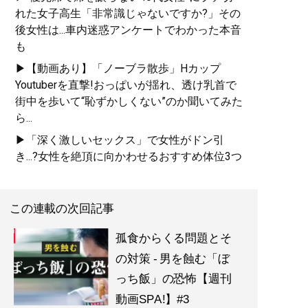
れた女子高生「非常識じゃないですか?」その
後女性は...車内迷惑アンケートでわかった本音
も
▶【動画あり】「ノーブラ散歩」Hカップ
Youtuberを直撃!おっぱいが揺れ、透け乳首で
街中を歩いて“恥ずかしくない”のか聞いてみた
ら...
▶「深く激しいセックス」で女性がドン引
き...?女性を絶頂に向かわせるおすすめ体位3つ
この連載の次回記事
孤食からくる問題とそ
の対策 - 男を蝕む「ぼ
っち飯」の恐怖【週刊
動画SPA!】#3