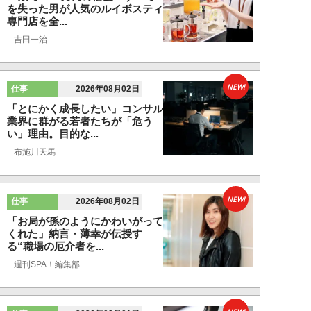
を失った男が人気のルイボスティ
専門店を全...
吉田一治
NEW!
仕事
2026年08月02日
「とにかく成長したい」コンサル
業界に群がる若者たちが「危う
い」理由。目的な...
布施川天馬
NEW!
仕事
2026年08月02日
「お局が孫のようにかわいがって
くれた」納言・薄幸が伝授す
る“職場の厄介者を...
週刊SPA！編集部