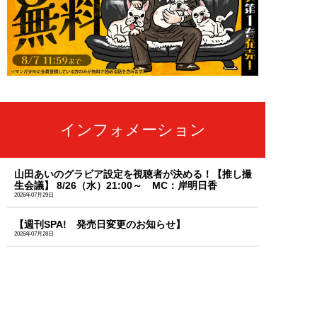
インフォメーション
山田あいのグラビア設定を視聴者が決める！【推し撮
生会議】 8/26（水）21:00～ MC：岸明日香
2026年07月29日
【週刊SPA! 発売日変更のお知らせ】
2026年07月28日
「天羽希純」のセクシーな秘蔵カットを大放出！週刊
SPA!のサブスク「MySPA!」続々更新中！初回は初月
99円で読み放題
2026年07月03日