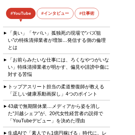
YouTube
インタビュー
仕事術
「臭い」「ヤバい」孤独死の現場で“バズ狙
い”の特殊清掃業者が増加…発信する側の倫理
とは
「お前らみたいな仕事には、ろくなやつがいな
い」特殊清掃業者が明かす、偏見や誹謗中傷に
対する苦悩
トップアスリート担当の柔道整復師が教える
「正しい健康系動画探し」4つのポイント
43歳で無期限休業…メディアから姿を消し
た“川越シェフ”が、20代女性経営者の説得で
「YouTubeデビュー」を決めた理由
生成AIで「素人でも1億円稼げる」時代に。レ