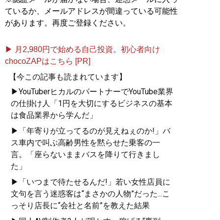
合わせするのか？～あなたを超一流にする40の絶対ルー
ているか、メールアドレスが間違っている可能性
ル～』
（サンライズパブリッシング）がある。
があります。再度ご登録ください。
記事一覧へ
▶ 月2,980円で始める自己投資。初心者向け
chocoZAPはこちら [PR]
【今この記事も読まれています】
▶YouTuberヒカルのパートナーでYouTube業界
の仕掛け人「1円を大切にするビジネスの基本
は食品業界から学んだ」
▶「年寄りが立ってるのが見えねぇのか!」バ
ス車内で叫ぶ高齢男性を黙らせた乗客の一
言。「座らないままバスを降りて行きまし
た」
▶「いつまで待たせるんだ!」若い女性店員に
文句を言う迷惑客は“まさかの人物”だった...こ
っそり店長に“会社と名前”を教えた結果