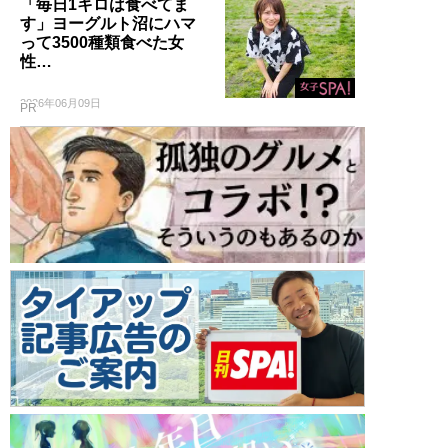
「毎日1キロは食べてま
す」ヨーグルト沼にハマ
って3500種類食べた女
性…
2026年06月09日
PR