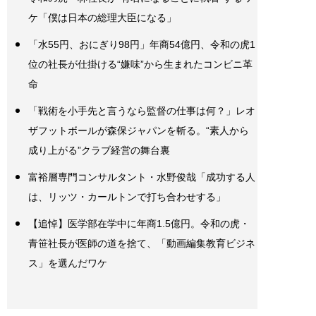
ケ「僕は日本の総理大臣になる」
「水55円、おにぎり98円」年商54億円、令和の虎1
位の社長が仕掛ける“嫌味”から生まれたコンビニ革
命
「戦術を小手先と言うなら監督の仕事は何？」レオ
ザフットボールが森保ジャパンを斬る。“素人から
成り上がる”クラブ経営の舞台裏
富裕層専門コンサルタント・水野俊哉「成功する人
は、リッツ・カールトンで打ち合わせする」
【追悼】医学部在学中に年商1.5億円。令和の虎・
青笹社長が医師の道を捨て、「動画編集教育ビジネ
ス」を選んだワケ