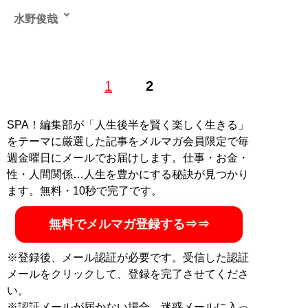
水野俊哉
1973年生まれ。作家、出版プロデューサー、経営コンサ
1
2
ルタント、富裕層専門コンサルタント。ベンチャー起業
家、経営コンサルタントとして数多くのベンチャー企業
経営に関わりながら、世界中の成功本やビジネス書を読
SPA！編集部が「人生後半を賢く楽しく生きる」
破。近年は富裕層の思考法やライフスタイル、成功法則
をテーマに厳選した記事をメルマガ会員限定で毎
を広めるべく執筆活動をしている。現在は自ら立ち上げ
週金曜日にメールでお届けします。仕事・お金・
た出版社2社や文化人タレントプロダクション、飲食業
性・人間関係…人生を豊かにする秘訣が見つかり
のオーナー業の傍ら、執筆やコンサルティング、出版プ
ます。無料・10秒で完了です。
ロデュース業を営んでいる。国内外問わず富裕層の実態
に詳しく、富裕層を相手に単にビジネスにとどまらな
無料でメルマガ登録する⇒⇒
い、個人の真に豊かな人生をみすえたコンサルティン
グ・プロデュースには定評がある。 著書はシリーズ10
※登録後、メール認証が必要です。受信した認証
万部突破のベストセラーとなった『成功本50冊「勝ち抜
メールをクリックして、登録を完了させてくださ
け」案内』（光文社）など27冊、累計40万部を突破。最
い。
新刊に
『成功する人は、なぜリッツ・カールトンで打ち
※認証メールが届かない場合、迷惑メールに入っ