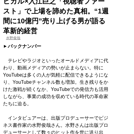
ヒカル×入江巨之「視聴者ファー
スト」で上場を諦めた真相。“1週
間に10億円”売り上げる男が語る
革新的経営
水野俊哉
バックナンバー
テレビやラジオといったオールドメディアに代
わり、動画メディアの勢いが止まらない。特に
YouTubeは多くの人が気軽に配信できるようにな
り、YouTubeチャンネル数も増加。生き残りをか
けた激戦が続くなか、YouTubeでの発信力も活用
しながら、事業の成功を収めている時代の革命家
たちに迫る。
インタビュアーは、出版プロデューサーでビジ
ネス書作家の水野俊哉さん。水野さんは出版プロ
デューサーとして数々のヒット作を世に送り出