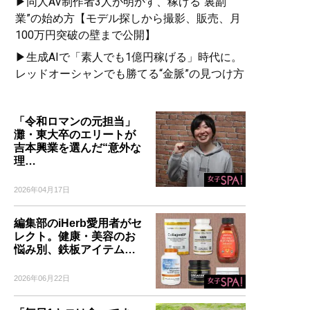
▶同人AV制作者3人が明かす、稼げる“裏副
業”の始め方【モデル探しから撮影、販売、月
100万円突破の壁まで公開】
▶生成AIで「素人でも1億円稼げる」時代に。
レッドオーシャンでも勝てる“金脈”の見つけ方
「令和ロマンの元担当」
灘・東大卒のエリートが
吉本興業を選んだ“意外な
理…
2026年04月17日
編集部のiHerb愛用者がセ
レクト。健康・美容のお
悩み別、鉄板アイテム…
2026年06月22日