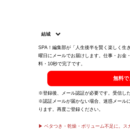
結城
SPA！編集部が「人生後半を賢く楽しく生
記事一覧へ
曜日にメールでお届けします。仕事・お金
料・10秒で完了です。
無料で
※登録後、メール認証が必要です。受信し
※認証メールが届かない場合、迷惑メール
ります。再度ご登録ください。
▶ ベタつき・乾燥・ボリューム不足に。スカル