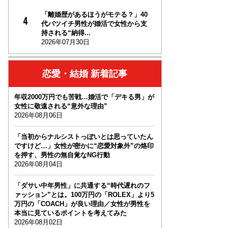
「離婚歴があるほうがモテる？」40
代バツイチ男性が婚活で女性から支
持される“納得...
2026年07月30日
恋愛・結婚 新着記事
年収2000万円でも苦戦…婚活で「デキる男」が
女性に敬遠される“意外な理由”
2026年08月06日
「当初からナルシストっぽいとは思っていたん
ですけど…」女性が密かに“恋愛対象外”の烙印
を押す、男性の無自覚なNG行動
2026年08月04日
「ダサい中年男性」に共通する“時代遅れのフ
ァッション”とは。100万円の「ROLEX」より5
万円の「COACH」が良い理由／女性が男性を
本当に見ているポイントを考えてみた
2026年08月02日