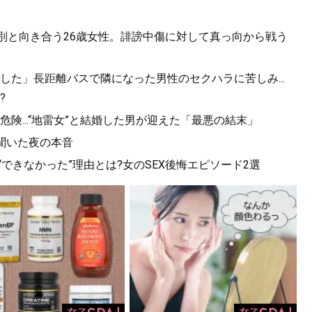
差別と向き合う26歳女性。誹謗中傷に対して真っ向から戦う
た」長距離バスで隣になった男性のセクハラに苦しみ...
?
険...“地雷女”と結婚した男が迎えた「最悪の結末」
聞いた夜の本音
できなかった”理由とは?女のSEX後悔エピソード2選