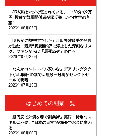
「JRA系はマジで恵まれている」…“30分で2万
円”投稿で競馬関係者が猛反発した“4文字の言
葉”
2026年08月03日
「明らかに熱中症でした」川田将雅騎手の発言
が波紋…競馬“真夏開催”に浮上した深刻なリス
ク。ファンからは「馬死ぬぞ」の声も
2026年07月27日
「なんかコントレイル安いな」デアリングタク
トが3.3億円の陰で…無敗三冠馬がセレクトセ
ールで明暗
2026年07月15日
はじめての副業一覧
「超円安で外貨を稼ぐ副業術」英語・特別なス
キルは不要。“日本の日常”が海外でお金に変わ
る
2026年08月06日