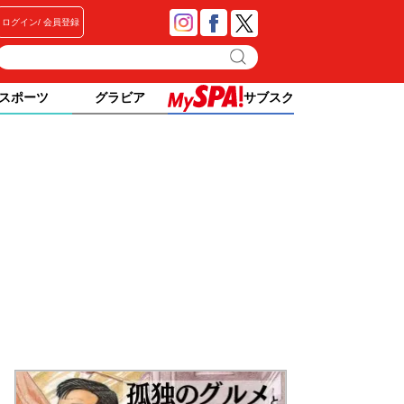
ログイン
会員登録
スポーツ
グラビア
サブスク