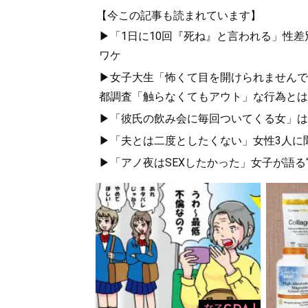
【今この記事も読まれています】
▶「1日に10回『死ね』と言われる」性
ワケ
▶女子大生「怖くて目を開けられませんでし
都調査「触らなくてもアウト」な行為とは
▶「彼氏の飲み会に毎回ついてくる女」は危
▶「夫とは二度としたくない」女性3人に
▶「アノ夜はSEXしたかった」女子が語る“