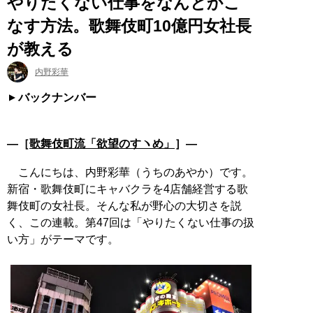
やりたくない仕事をなんとかこ
なす方法。歌舞伎町10億円女社長
が教える
内野彩華
バックナンバー
―［
歌舞伎町流「欲望のすヽめ」
］―
こんにちは、内野彩華（うちのあやか）です。
新宿・歌舞伎町にキャバクラを4店舗経営する歌
舞伎町の女社長。そんな私が野心の大切さを説
く、この連載。第47回は「やりたくない仕事の扱
い方」がテーマです。