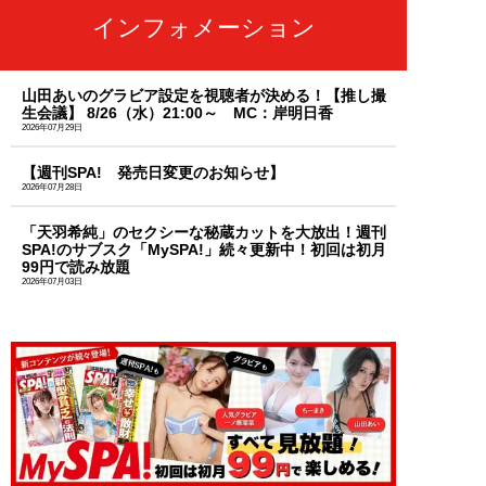
インフォメーション
山田あいのグラビア設定を視聴者が決める！【推し撮
生会議】 8/26（水）21:00～ MC：岸明日香
2026年07月29日
【週刊SPA! 発売日変更のお知らせ】
2026年07月28日
「天羽希純」のセクシーな秘蔵カットを大放出！週刊
SPA!のサブスク「MySPA!」続々更新中！初回は初月
99円で読み放題
2026年07月03日