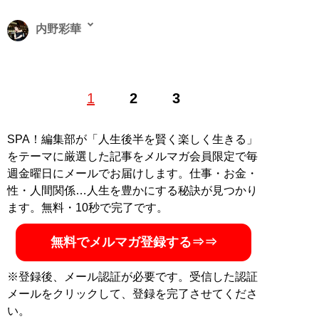
内野彩華
新宿歌舞伎町キャバクラ「アップスグループ」オーナ
1
2
3
ー。株式会社アップス代表取締役社長。津田塾大学卒
業。25歳のとき、当時勤めていた外資系IT企業をやめ
て、歌舞伎町にキャバクラを開業。現在、歌舞伎町にキ
SPA！編集部が「人生後半を賢く楽しく生きる」
ャバクラを4店舗、銀座にクラブを2店舗展開するまで
をテーマに厳選した記事をメルマガ会員限定で毎
に。キャバ嬢の育成やキャバクラの立ち上げ、経営改善
週金曜日にメールでお届けします。仕事・お金・
のコンサルティングなども行い、グループ年商は10億円
性・人間関係…人生を豊かにする秘訣が見つかり
にもおよぶ。著書『
劣等感を力に変える 成り上がる女の
ます。無料・10秒で完了です。
法則
』が発売中
無料でメルマガ登録する⇒⇒
『
劣等感を力に変える 成り上がる女の法則
』
※登録後、メール認証が必要です。受信した認証
劣等感まみれでもOK！成り上がる人が知るべき5
メールをクリックして、登録を完了させてくださ
つの法則
い。