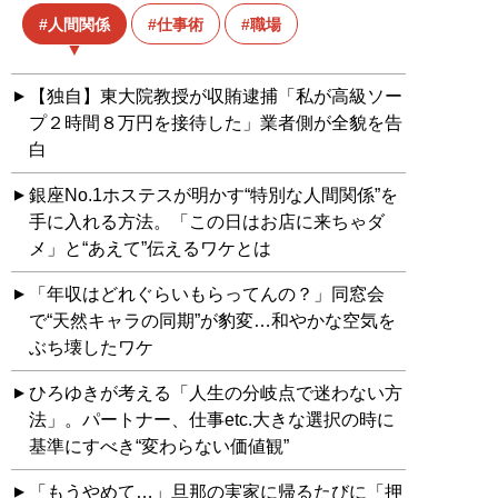
人間関係
仕事術
職場
【独自】東大院教授が収賄逮捕「私が高級ソー
プ２時間８万円を接待した」業者側が全貌を告
白
銀座No.1ホステスが明かす“特別な人間関係”を
手に入れる方法。「この日はお店に来ちゃダ
メ」と“あえて”伝えるワケとは
「年収はどれぐらいもらってんの？」同窓会
で“天然キャラの同期”が豹変…和やかな空気を
ぶち壊したワケ
ひろゆきが考える「人生の分岐点で迷わない方
法」。パートナー、仕事etc.大きな選択の時に
基準にすべき“変わらない価値観”
「もうやめて…」旦那の実家に帰るたびに「押