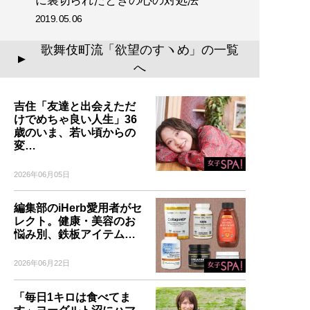
に裏切られたときの心の対処法
2019.05.06
歌舞伎町流「欲望のすヽめ」の一覧
▲
へ
吉住「友達と出会えただ
けでめちゃ良い人生」36
歳のいま、若い頃からの
変…
2026年06月05日
編集部のiHerb愛用者がセ
レクト。健康・美容のお
悩み別、鉄板アイテム…
2026年06月22日
「毎日1キロは食べてま