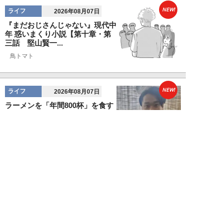
NEW!
ライフ
2026年08月07日
『まだおじさんじゃない』現代中
年 惑いまくり小説【第十章・第
三話 堅山賢一...
鳥トマト
NEW!
ライフ
2026年08月07日
ラーメンを「年間800杯」を食す
35歳男性を直撃。「9年で35キロ
増」も健...
Mr.tsubaking
NEW!
ライフ
2026年08月07日
「邪魔なんだよ！」新幹線で座席
を蹴ってくる後ろの男性…恐怖に
震えた女性客を...
chimi86