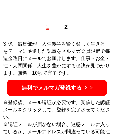
Boogie the マッハモータースのドラマーとして、
1
2
NHK「大！天才てれびくん」の主題歌を担当し、サエキ
けんぞうや野宮真貴らのバックバンドも務める。またBS
朝日「世界の名画」をはじめ、放送作家としても活動
SPA！編集部が「人生後半を賢く楽しく生きる」
し、Webサイト「世界の美術館」での美術コラムやニュ
をテーマに厳選した記事をメルマガ会員限定で毎
ースサイト「TABLO」での珍スポット連載を執筆。その
週金曜日にメールでお届けします。仕事・お金・
ほか、旅行会社などで仏像解説も。
性・人間関係…人生を豊かにする秘訣が見つかり
ます。無料・10秒で完了です。
記事一覧へ
無料でメルマガ登録する⇒⇒
※登録後、メール認証が必要です。受信した認証
メールをクリックして、登録を完了させてくださ
い。
※認証メールが届かない場合、迷惑メールに入っ
ているか、メールアドレスが間違っている可能性