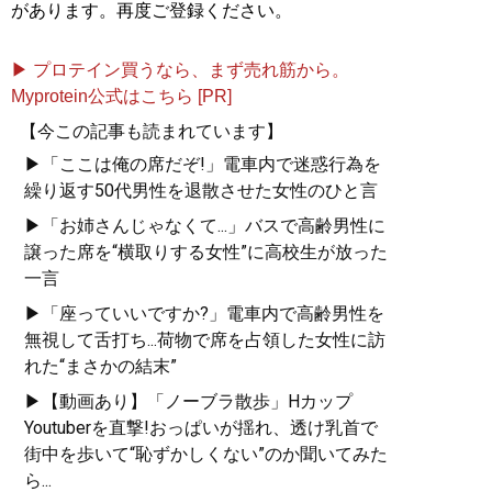
があります。再度ご登録ください。
▶ プロテイン買うなら、まず売れ筋から。
Myprotein公式はこちら [PR]
【今この記事も読まれています】
▶「ここは俺の席だぞ!」電車内で迷惑行為を
繰り返す50代男性を退散させた女性のひと言
▶「お姉さんじゃなくて...」バスで高齢男性に
譲った席を“横取りする女性”に高校生が放った
一言
▶「座っていいですか?」電車内で高齢男性を
無視して舌打ち...荷物で席を占領した女性に訪
れた“まさかの結末”
▶【動画あり】「ノーブラ散歩」Hカップ
Youtuberを直撃!おっぱいが揺れ、透け乳首で
街中を歩いて“恥ずかしくない”のか聞いてみた
ら...