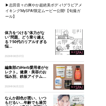
▶志田音々の爽やか超絶美ボディ!グラビアメ
イキングMySPA!限定ムービー公開!【旬撮ガ
ール】
体力をつける“体力がな
い”問題、どう乗り越え
る？50代のリアルすぎる
悩…
2026年08月07日
編集部のiHerb愛用者がセ
レクト。健康・美容のお
悩み別、鉄板アイテム…
2026年06月22日
なんか顔色が悪い、いつ
もだるい…年齢でも過労