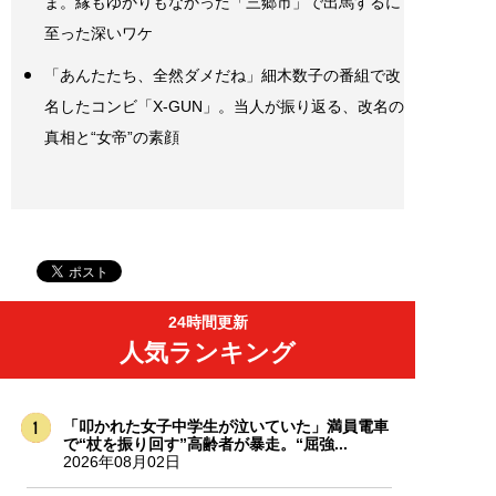
ま。縁もゆかりもなかった「三郷市」で出馬するに
至った深いワケ
「あんたたち、全然ダメだね」細木数子の番組で改
名したコンビ「X-GUN」。当人が振り返る、改名の
真相と“女帝”の素顔
24時間更新
人気ランキング
「叩かれた女子中学生が泣いていた」満員電車
で“杖を振り回す”高齢者が暴走。“屈強...
2026年08月02日