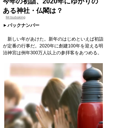
今年の初詣、2020年にゆかりの
ある神社・仏閣は？
Mr.tsubaking
バックナンバー
新しい年があけた。新年のはじめといえば初詣
が定番の行事だ。2020年に創建100年を迎える明
治神宮は例年300万人以上の参拝客をあつめる。