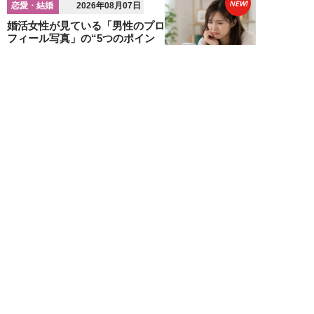
NEW!
恋愛・結婚
2026年08月07日
婚活女性が見ている「男性のプロ
フィール写真」の“5つのポイン
ト”…会う前か...
関口美奈子
NEW!
恋愛・結婚
2026年08月06日
年収2000万円でも苦戦…婚活で
「デキる男」が女性に敬遠され
る“意外な理由...
山本早織
NEW!
恋愛・結婚
2026年08月04日
「当初からナルシストっぽいとは
思っていたんですけど…」女性が
密かに“恋愛対...
堺屋大地