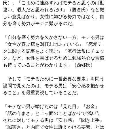
氏）、「こまめに連絡すればモテると思うのは勘
違い。暇人だと思われるだけ」（勝倉氏）など厳
しい意見ばかり。女性に媚びる努力ではなく、自
分を磨く努力がモテに繫がるのだ。
「自分を磨く努力を欠かさない一方、モテる男は
『女性が喜ぶ店を3軒以上知っている』『恋愛テ
クに関する記事をよく読む』『流行は常にチェッ
ク』など、女性を喜ばせるために勉強熱心な習慣
も持っていることがわかります」（西郷氏）
そして「モテるために一番必要な要素」を問う
設問で見えたのは、モテる男は「安心感を抱かせ
ること」を最重要視していることだ。
「モテない男が挙げたのは『見た目』『お金』
『話のうまさ』と上っ面のことばかりで“浅い”。
それに対してモテる男は『安心感』『聞き上手』
『誠実さ』と内面で女性に訴えかける要素。とは