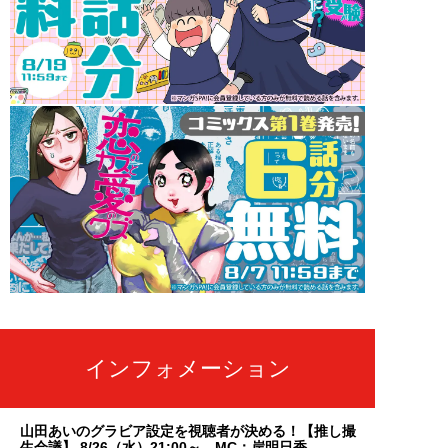
インフォメーション
山田あいのグラビア設定を視聴者が決める！【推し撮
生会議】 8/26（水）21:00～ MC：岸明日香