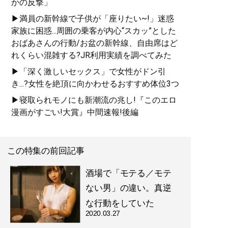
かの反撃」
▶満員の新幹線で子供が「座りたい~!」迷惑
家族に困惑...周囲の乗客が内心“スカッ”とした
おばあさんの行動/お盆の新幹線、自由席はど
れくらい混雑する?JR利用実績を調べてみた
▶「深く激しいセックス」で女性がドン引
き...?女性を絶頂に向かわせるおすすめ体位3つ
▶寝取られモノにも新潮流の兆し!『このエロ
漫画がすごい!大賞』中間速報!後編
この特集の前回記事
酒場で「モテる／モテ
ない男」の違い。真逆
な行動をしていた
2020.03.27