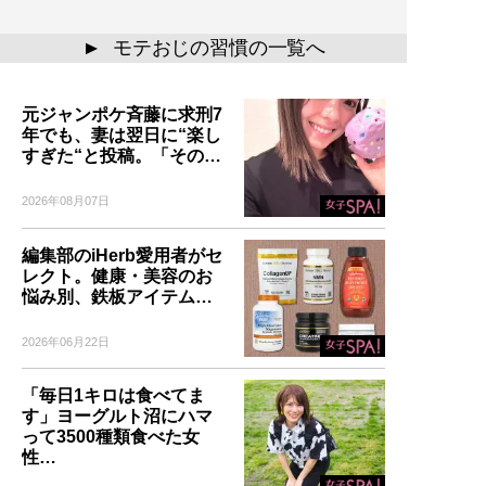
モテおじの習慣の一覧へ
▲
元ジャンポケ斉藤に求刑7
年でも、妻は翌日に“楽し
すぎた“と投稿。「その…
2026年08月07日
編集部のiHerb愛用者がセ
レクト。健康・美容のお
悩み別、鉄板アイテム…
2026年06月22日
「毎日1キロは食べてま
す」ヨーグルト沼にハマ
って3500種類食べた女
性…