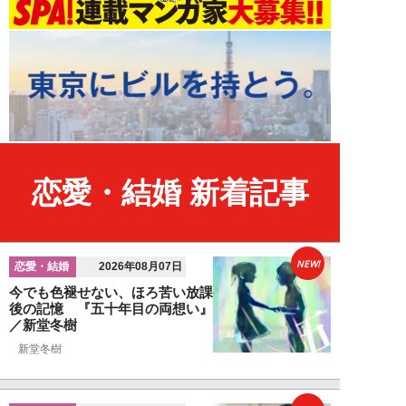
恋愛・結婚 新着記事
NEW!
恋愛・結婚
2026年08月07日
今でも色褪せない、ほろ苦い放課
後の記憶 『五十年目の両想い』
／新堂冬樹
新堂冬樹