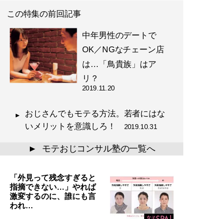
この特集の前回記事
中年男性のデートで
OK／NGなチェーン店
は…「鳥貴族」はア
リ？
2019.11.20
おじさんでもモテる方法。若者にはな
いメリットを意識しろ！
2019.10.31
モテおじコンサル塾の一覧へ
▲
「外見って残念すぎると
指摘できない…」やれば
激変するのに、誰にも言
われ…