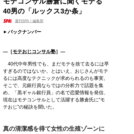
モテコンサル勝倉に聞くモテる
40男の「ルックス3か条」
週刊SPA！編集部
バックナンバー
―［
モテおじコンサル塾
］―
40代中年男性でも、まだモテを捨て去るには早
すぎるのではないか。とはいえ、おじさんがモテ
るには高度なテクニックが求められるのも事実。
そこで、元銀行員ならではの分析力で話題を集
め、「黒ギャル銀行員」の名で恋愛情報を発信、
現在はモテコンサルとして活躍する勝倉氏に“モ
テおじ”の秘訣を聞いた。
真の清潔感を得て女性の生殖ゾーンに