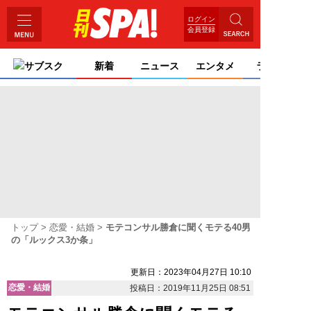
ログイン
会員登録
サブスク
新着
ニュース
エンタメ
ライフ
トップ
恋愛・結婚
モテコンサル勝倉に聞くモテる40男
の「ルックス3か条」
更新日：2023年04月27日 10:10
恋愛・結婚
投稿日：2019年11月25日 08:51