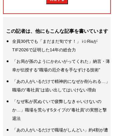
この記者は、他にもこんな記事を書いています
全員30代でも「まだまだ旬です！」 i☆Risが
TIF2026で証明した14年の総合力
「お局が孫のようにかわいがってくれた」納言・薄
幸が伝授する“職場の厄介者を手なずける技術”
「あの人がいるだけで精神的になぜか削られる…」
職場の“毒社員”は追い出してはいけない理由
「なぜ私が尻ぬぐいで疲弊しなきゃいけないの
か…」職場を荒らす5タイプの“毒社員”の実態と撃
退法
「あの人がいるだけで職場がしんどい」約4割が遭