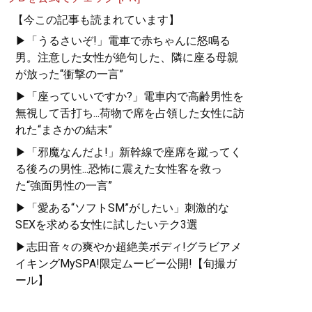
【今この記事も読まれています】
▶「うるさいぞ!」電車で赤ちゃんに怒鳴る
男。注意した女性が絶句した、隣に座る母親
が放った“衝撃の一言”
▶「座っていいですか?」電車内で高齢男性を
無視して舌打ち...荷物で席を占領した女性に訪
れた“まさかの結末”
▶「邪魔なんだよ!」新幹線で座席を蹴ってく
る後ろの男性...恐怖に震えた女性客を救っ
た“強面男性の一言”
▶「愛ある“ソフトSM”がしたい」刺激的な
SEXを求める女性に試したいテク3選
▶志田音々の爽やか超絶美ボディ!グラビアメ
イキングMySPA!限定ムービー公開!【旬撮ガ
ール】