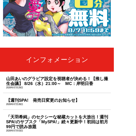
インフォメーション
山田あいのグラビア設定を視聴者が決める！【推し撮
生会議】 8/26（水）21:00～ MC：岸明日香
2026年07月29日
【週刊SPA! 発売日変更のお知らせ】
2026年07月28日
「天羽希純」のセクシーな秘蔵カットを大放出！週刊
SPA!のサブスク「MySPA!」続々更新中！初回は初月
99円で読み放題
2026年07月03日