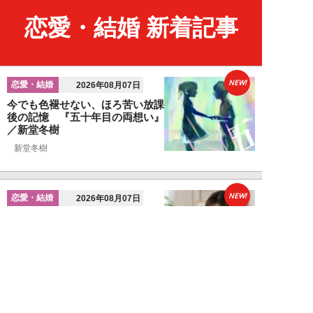
恋愛・結婚 新着記事
NEW!
恋愛・結婚
2026年08月07日
今でも色褪せない、ほろ苦い放課
後の記憶 『五十年目の両想い』
／新堂冬樹
新堂冬樹
NEW!
恋愛・結婚
2026年08月07日
婚活女性が見ている「男性のプロ
フィール写真」の“5つのポイン
ト”…会う前か...
関口美奈子
NEW!
恋愛・結婚
2026年08月06日