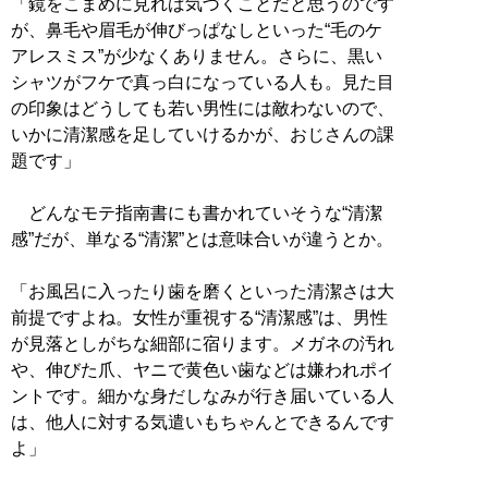
「鏡をこまめに見れば気づくことだと思うのです
が、鼻毛や眉毛が伸びっぱなしといった“毛のケ
アレスミス”が少なくありません。さらに、黒い
シャツがフケで真っ白になっている人も。見た目
の印象はどうしても若い男性には敵わないので、
いかに清潔感を足していけるかが、おじさんの課
題です」
どんなモテ指南書にも書かれていそうな“清潔
感”だが、単なる“清潔”とは意味合いが違うとか。
「お風呂に入ったり歯を磨くといった清潔さは大
前提ですよね。女性が重視する“清潔感”は、男性
が見落としがちな細部に宿ります。メガネの汚れ
や、伸びた爪、ヤニで黄色い歯などは嫌われポイ
ントです。細かな身だしなみが行き届いている人
は、他人に対する気遣いもちゃんとできるんです
よ」