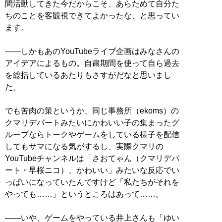
間活動してきた今だからこそ、あらためて自分た
ちのことを客観視できてよかったな、と思ってい
ます。
――しかもあのYouTubeライブ企画はみなさんの
アイデアによるもの。自粛期間を使って自ら過去
を総括しているあたりもさすがだなと思いまし
た。
でも苦肉の策というか、同じ事務所（ekoms）の
クマリデパートみたいにかわいい子の集まったグ
ループならトークやゲームをしている様子を配信
してもサマになる気がするし、実際クマリの
YouTubeチャンネルは「さおてゃん（クマリデパ
ート・早桜ニコ）、かわいい」みたいな反応でい
っぱいになっていたんですけど「私たちがそれを
やっても……」というところはあって……。
――いや、ゲームをやっている井上さんも「ゆい