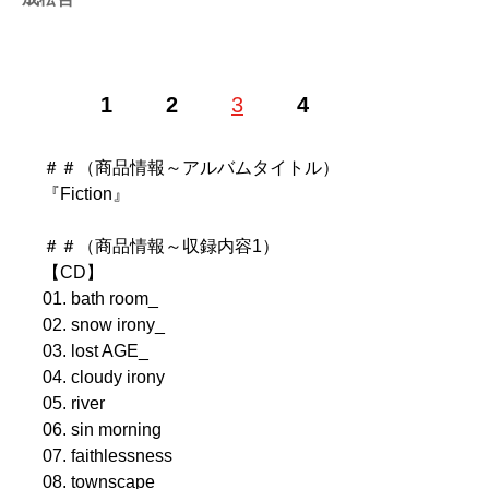
1
2
3
4
記事一覧へ
＃＃（商品情報～アルバムタイトル）
『Fiction』
＃＃（商品情報～収録内容1）
【CD】
01. bath room_
02. snow irony_
03. lost AGE_
04. cloudy irony
05. river
06. sin morning
07. faithlessness
08. townscape