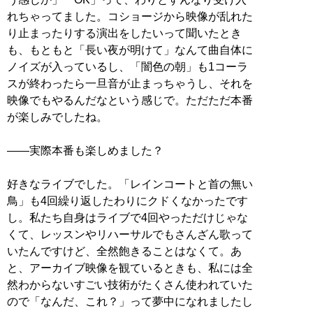
れちゃってました。コショージから映像が乱れた
り止まったりする演出をしたいって聞いたとき
も、もともと「長い夜が明けて」なんて曲自体に
ノイズが入っているし、「闇色の朝」も1コーラ
スが終わったら一旦音が止まっちゃうし、それを
映像でもやるんだなという感じで。ただただ本番
が楽しみでしたね。
――実際本番も楽しめました？
好きなライブでした。「レインコートと首の無い
鳥」も4回繰り返したわりにクドくなかったです
し。私たち自身はライブで4回やっただけじゃな
くて、レッスンやリハーサルでもさんざん歌って
いたんですけど、全然飽きることはなくて。あ
と、アーカイブ映像を観ているときも、私には全
然わからないすごい技術がたくさん使われていた
ので「なんだ、これ？」って夢中になれましたし