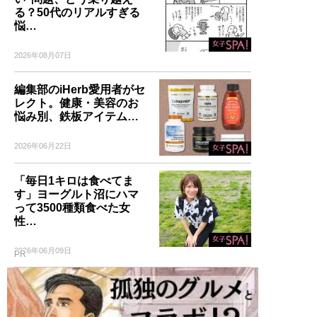
る？50代のリアルすぎる
悩…
2026年08月07日
編集部のiHerb愛用者がセ
レクト。健康・美容のお
悩み別、鉄板アイテム…
2026年06月22日
「毎日1キロは食べてま
す」ヨーグルト沼にハマ
って3500種類食べた女
性…
2026年06月09日
PR