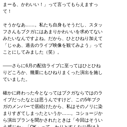
まーる、かわいい！」って言ってもらえますっ
て！
そうかなあ……。私たち自身もそうだし、スタッ
フさんもブクガにはあまりかわいいを求めてない
みたいなんですよね。だから、ひとひねり加えて
「じゃあ、過去のライブ映像を観てみよう」って
ことにしてみました（笑）。
――さらに6月の配信ライブに至ってはひとひね
りどころか、幾重にもひねりまくった演出を施し
ていました。
確かに終わった今となってはブクガならではのラ
イブだったなとは思うんですけど、この5年ブク
ガのメンバーで居続けたから、私はそのノリに染
まりすぎてしまったというか……。コショージか
ら演出プランを聞かされたときは「今回はそうい
う感じか」「OK」って、わりとすんなり受け入