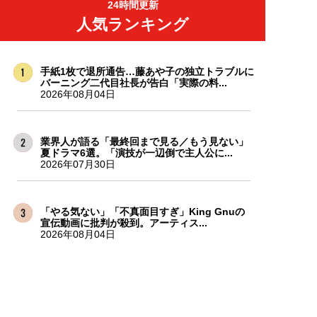
24時間更新
人気ランキング
手紙1枚で退所通告…藤あや子の独立トラブルに
バーニング二代目社長が告白「実際の料...
2026年08月04日
業界人が語る「最終回まで見る／もう見ない」
夏ドラマ6選。「演技が一辺倒で主人公に...
2026年07月30日
「やる気ない」「不真面目すぎ」King Gnuの
宣伝動画に批判が殺到。アーティス...
2026年08月04日
山田涼介が「旧ジャニーズ、STARTO史上初の
快挙」を達成。矢沢永吉、福山雅治、...
2026年07月31日