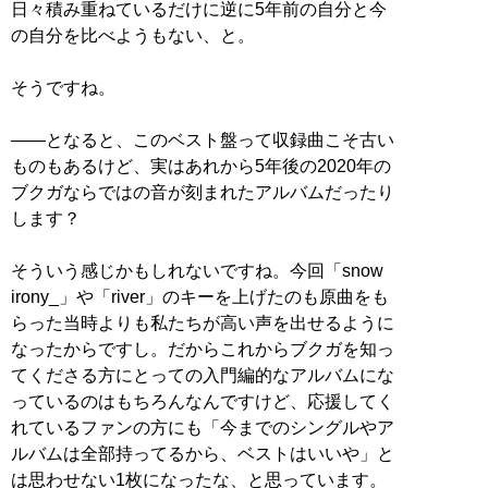
日々積み重ねているだけに逆に5年前の自分と今
の自分を比べようもない、と。
そうですね。
――となると、このベスト盤って収録曲こそ古い
ものもあるけど、実はあれから5年後の2020年の
ブクガならではの音が刻まれたアルバムだったり
します？
そういう感じかもしれないですね。今回「snow
irony_」や「river」のキーを上げたのも原曲をも
らった当時よりも私たちが高い声を出せるように
なったからですし。だからこれからブクガを知っ
てくださる方にとっての入門編的なアルバムにな
っているのはもちろんなんですけど、応援してく
れているファンの方にも「今までのシングルやア
ルバムは全部持ってるから、ベストはいいや」と
は思わせない1枚になったな、と思っています。