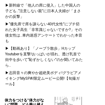
▶新幹線で「他人の席に侵入」した中国人の
子ども...“注意しない親”に日本人夫婦が「まさ
かの反撃」
▶“優先席で席を譲らない40代女性”にブチ切
れた女子高生「非常識じゃないですか?」その
後女性は...車内迷惑アンケートでわかった本音
も
▶【動画あり】「ノーブラ散歩」Hカップ
Youtuberを直撃!おっぱいが揺れ、透け乳首で
街中を歩いて“恥ずかしくない”のか聞いてみた
ら...
▶志田音々の爽やか超絶美ボディ!グラビアメ
イキングMySPA!限定ムービー公開!【旬撮ガ
ール】
体力をつける“体力がな
い”問題、どう乗り越え