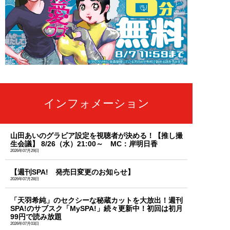
インフォメーション
山田あいのグラビア設定を視聴者が決める！【推し撮
生会議】 8/26（水）21:00～ MC：岸明日香
2026年07月29日
【週刊SPA! 発売日変更のお知らせ】
2026年07月28日
「天羽希純」のセクシーな秘蔵カットを大放出！週刊
SPA!のサブスク「MySPA!」続々更新中！初回は初月
99円で読み放題
2026年07月03日