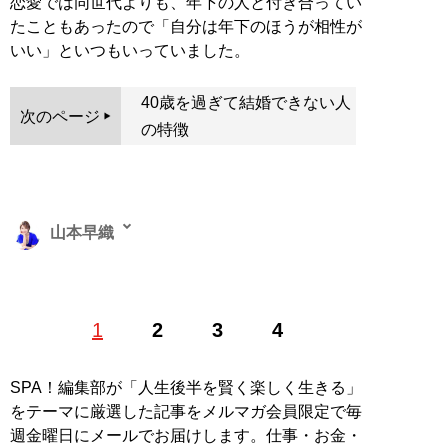
恋愛では同世代よりも、年下の人と付き合ってい
たこともあったので「自分は年下のほうが相性が
いい」といつもいっていました。
40歳を過ぎて結婚できない人
次のページ
の特徴
山本早織
1985年、東京生まれ。アイドル、銀座のホステスなどを
1
2
3
4
経て、現在は恋愛コンサルタントとして結婚したい男女
に向けて情報や出会いの場を提供する。「
最短成婚成功
の秘訣マガジン
」をLINEで配信中。公式ホームページ
SPA！編集部が「人生後半を賢く楽しく生きる」
「
結婚につながる恋のコンサルタント 山本早織
」（Xア
をテーマに厳選した記事をメルマガ会員限定で毎
カウント:
@yamamotosaori_
）
週金曜日にメールでお届けします。仕事・お金・