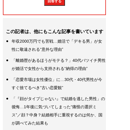
この記者は、他にもこんな記事を書いています
年収2000万円でも苦戦…婚活で「デキる男」が女
性に敬遠される“意外な理由”
「離婚歴があるほうがモテる？」40代バツイチ男性
が婚活で女性から支持される“納得の理由”
「恋愛市場は女性優位」に…30代・40代男性が今
すぐ捨てるべき“古い恋愛観”
「『顔がタイプじゃない』で結婚を逃した男性」の
後悔…1年後に気づいてしまった“痛恨の選択ミ
ス”／顔？中身？結婚相手に重視するのは何か、国
が調べてみた結果も