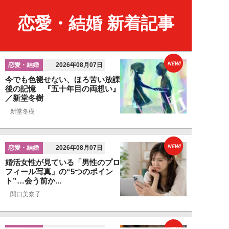
恋愛・結婚 新着記事
NEW!
恋愛・結婚
2026年08月07日
今でも色褪せない、ほろ苦い放課
後の記憶 『五十年目の両想い』
／新堂冬樹
新堂冬樹
NEW!
恋愛・結婚
2026年08月07日
婚活女性が見ている「男性のプロ
フィール写真」の“5つのポイン
ト”…会う前か...
関口美奈子
NEW!