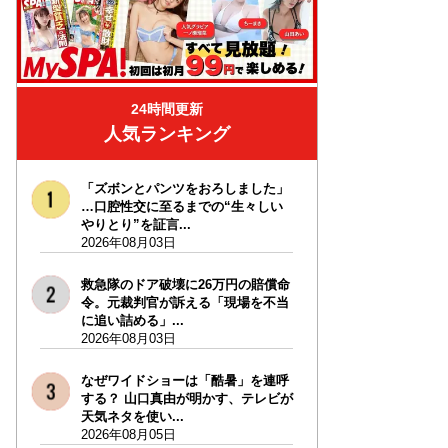
24時間更新
人気ランキング
「ズボンとパンツをおろしました」
…口腔性交に至るまでの“生々しい
やりとり”を証言...
2026年08月03日
救急隊のドア破壊に26万円の賠償命
令。元裁判官が訴える「現場を不当
に追い詰める」...
2026年08月03日
なぜワイドショーは「酷暑」を連呼
する？ 山口真由が明かす、テレビが
天気ネタを使い...
2026年08月05日