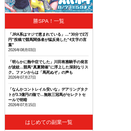
勝SPA！一覧
「JRA系はマジで恵まれている」…“30分で2万
円”投稿で競馬関係者が猛反発した“4文字の言
葉”
2026年08月03日
「明らかに熱中症でした」川田将雅騎手の発言
が波紋…競馬“真夏開催”に浮上した深刻なリス
ク。ファンからは「馬死ぬぞ」の声も
2026年07月27日
「なんかコントレイル安いな」デアリングタク
トが3.3億円の陰で…無敗三冠馬がセレクトセ
ールで明暗
2026年07月15日
はじめての副業一覧