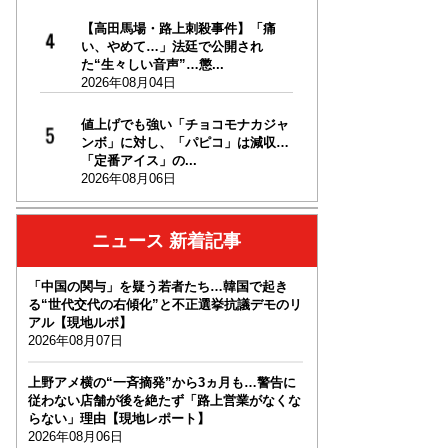
【高田馬場・路上刺殺事件】「痛
い、やめて…」法廷で公開され
た“生々しい音声”…懲...
2026年08月04日
値上げでも強い「チョコモナカジャ
ンボ」に対し、「パピコ」は減収…
「定番アイス」の...
2026年08月06日
ニュース 新着記事
「中国の関与」を疑う若者たち…韓国で起き
る“世代交代の右傾化”と不正選挙抗議デモのリ
アル【現地ルポ】
2026年08月07日
上野アメ横の“一斉摘発”から3ヵ月も…警告に
従わない店舗が後を絶たず「路上営業がなくな
らない」理由【現地レポート】
2026年08月06日