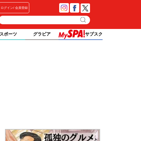
ログイン
会員登録
スポーツ
グラビア
サブスク